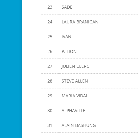
23
SADE
24
LAURA BRANIGAN
25
IVAN
26
P. LION
27
JULIEN CLERC
28
STEVE ALLEN
29
MARIA VIDAL
30
ALPHAVILLE
31
ALAIN BASHUNG