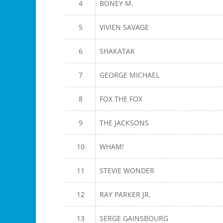
4
BONEY M.
5
VIVIEN SAVAGE
6
SHAKATAK
7
GEORGE MICHAEL
8
FOX THE FOX
9
THE JACKSONS
10
WHAM!
11
STEVIE WONDER
12
RAY PARKER JR.
13
SERGE GAINSBOURG