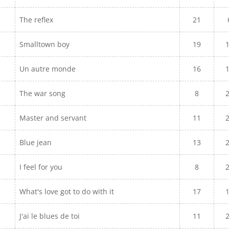
The reflex
21
Smalltown boy
19
Un autre monde
16
The war song
8
Master and servant
11
Blue jean
13
I feel for you
8
What's love got to do with it
17
J'ai le blues de toi
11