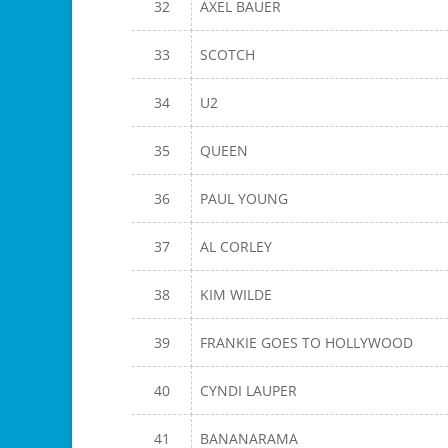
32
AXEL BAUER
33
SCOTCH
34
U2
35
QUEEN
36
PAUL YOUNG
37
AL CORLEY
38
KIM WILDE
39
FRANKIE GOES TO HOLLYWOOD
40
CYNDI LAUPER
41
BANANARAMA