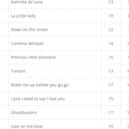
Kalimba de luna
13
La p'tite lady
19
Down on the street
12
Careless whisper
14
Precious little diamond
15
Torture
13
Wake me up before you go-go
17
I just called to say I love you
15
Ghostbusters
17
Love on the beat
10