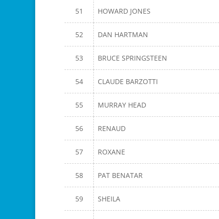
51
HOWARD JONES
52
DAN HARTMAN
53
BRUCE SPRINGSTEEN
54
CLAUDE BARZOTTI
55
MURRAY HEAD
56
RENAUD
57
ROXANE
58
PAT BENATAR
59
SHEILA