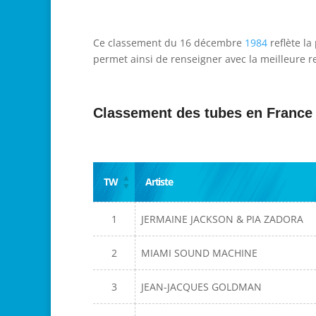
Ce classement du 16 décembre
1984
reflète la
permet ainsi de renseigner avec la meilleure re
Classement des tubes en France
TW
Artiste
1
JERMAINE JACKSON & PIA ZADORA
2
MIAMI SOUND MACHINE
3
JEAN-JACQUES GOLDMAN