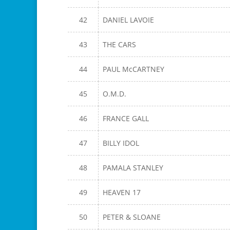
42
DANIEL LAVOIE
43
THE CARS
44
PAUL McCARTNEY
45
O.M.D.
46
FRANCE GALL
47
BILLY IDOL
48
PAMALA STANLEY
49
HEAVEN 17
50
PETER & SLOANE