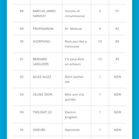
88
BARCLAY JAMES
Victims of
2
91
HARVEST
circumstance
89
PROPAGANDA
Dr. Mabuse
4
82
90
SCORPIONS
Rock you like a
10
89
hurricane
91
BERNARD
Y'a peut-être
12
49
LAVILLIERS
un ailleurs
92
ALLEZ ALLEZ
Don't bother
1
NEW
me
93
CELINE DION
Mon ami m'a
1
NEW
quittée
94
TWILIGHT 22
Electric
1
NEW
kingdom
95
ODEURS
Optimiste
1
NEW