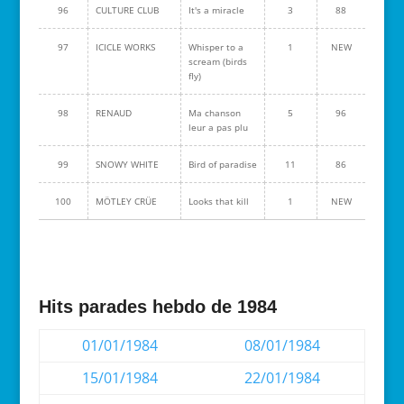
96
CULTURE CLUB
It's a miracle
3
88
97
ICICLE WORKS
Whisper to a
1
NEW
scream (birds
fly)
98
RENAUD
Ma chanson
5
96
leur a pas plu
99
SNOWY WHITE
Bird of paradise
11
86
100
MÖTLEY CRÜE
Looks that kill
1
NEW
Hits parades hebdo de 1984
01/01/1984
08/01/1984
15/01/1984
22/01/1984