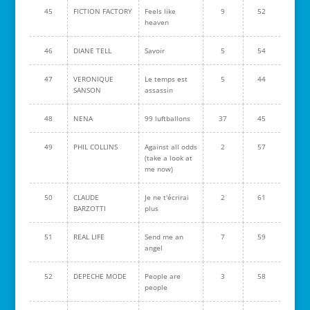
45
FICTION FACTORY
Feels like
9
52
heaven
46
DIANE TELL
Savoir
5
54
47
VERONIQUE
Le temps est
5
44
SANSON
assassin
48
NENA
99 luftballons
37
45
49
PHIL COLLINS
Against all odds
2
57
(take a look at
me now)
50
CLAUDE
Je ne t'écrirai
2
61
BARZOTTI
plus
51
REAL LIFE
Send me an
7
59
angel
52
DEPECHE MODE
People are
3
58
people