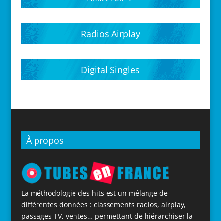
Hits parades 2020
Hits parades 2021
Hits parades 2022
Hits parades 2023
Hits parades 2024
Hits parades 2025
Hits parades 2026
Radios Airplay
Digital Singles
À propos
La méthodologie des hits est un mélange de
différentes données : classements radios, airplay,
passages TV, ventes… permettant de hiérarchiser la