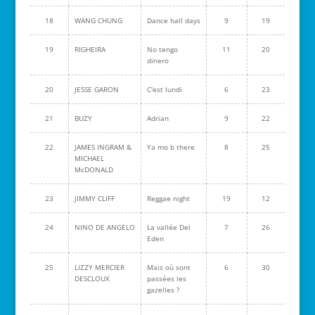
18
WANG CHUNG
Dance hall days
9
19
19
RIGHEIRA
No tengo
11
20
dinero
20
JESSE GARON
C'est lundi
6
23
21
BUZY
Adrian
9
22
22
JAMES INGRAM &
Ya mo b there
8
25
MICHAEL
McDONALD
23
JIMMY CLIFF
Reggae night
19
12
24
NINO DE ANGELO
La vallée Del
7
26
Eden
25
LIZZY MERCIER
Mais où sont
6
30
DESCLOUX
passées les
gazelles ?