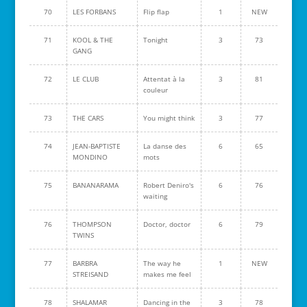
70
LES FORBANS
Flip flap
1
NEW
71
KOOL & THE
Tonight
3
73
GANG
72
LE CLUB
Attentat à la
3
81
couleur
73
THE CARS
You might think
3
77
74
JEAN-BAPTISTE
La danse des
6
65
MONDINO
mots
75
BANANARAMA
Robert Deniro's
6
76
waiting
76
THOMPSON
Doctor, doctor
6
79
TWINS
77
BARBRA
The way he
1
NEW
STREISAND
makes me feel
78
SHALAMAR
Dancing in the
3
78