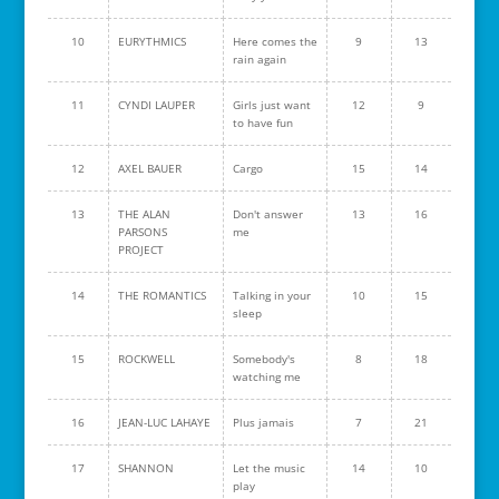
10
EURYTHMICS
Here comes the
9
13
rain again
11
CYNDI LAUPER
Girls just want
12
9
to have fun
12
AXEL BAUER
Cargo
15
14
13
THE ALAN
Don't answer
13
16
PARSONS
me
PROJECT
14
THE ROMANTICS
Talking in your
10
15
sleep
15
ROCKWELL
Somebody's
8
18
watching me
16
JEAN-LUC LAHAYE
Plus jamais
7
21
17
SHANNON
Let the music
14
10
play