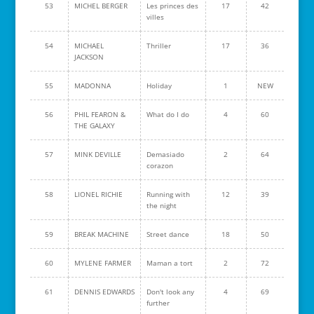
53
MICHEL BERGER
Les princes des
17
42
villes
54
MICHAEL
Thriller
17
36
JACKSON
55
MADONNA
Holiday
1
NEW
56
PHIL FEARON &
What do I do
4
60
THE GALAXY
57
MINK DEVILLE
Demasiado
2
64
corazon
58
LIONEL RICHIE
Running with
12
39
the night
59
BREAK MACHINE
Street dance
18
50
60
MYLENE FARMER
Maman a tort
2
72
61
DENNIS EDWARDS
Don't look any
4
69
further