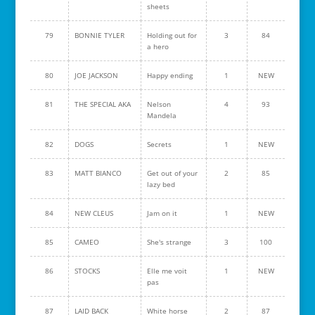
sheets
79
BONNIE TYLER
Holding out for
3
84
a hero
80
JOE JACKSON
Happy ending
1
NEW
81
THE SPECIAL AKA
Nelson
4
93
Mandela
82
DOGS
Secrets
1
NEW
83
MATT BIANCO
Get out of your
2
85
lazy bed
84
NEW CLEUS
Jam on it
1
NEW
85
CAMEO
She's strange
3
100
86
STOCKS
Elle me voit
1
NEW
pas
87
LAID BACK
White horse
2
87