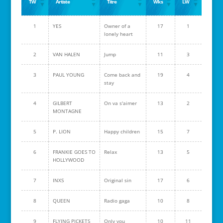
TW
Artiste
Titre
Wks
LW
1
YES
Owner of a
17
1
lonely heart
2
VAN HALEN
Jump
11
3
3
PAUL YOUNG
Come back and
19
4
stay
4
GILBERT
On va s'aimer
13
2
MONTAGNE
5
P. LION
Happy children
15
7
6
FRANKIE GOES TO
Relax
13
5
HOLLYWOOD
7
INXS
Original sin
17
6
8
QUEEN
Radio gaga
10
8
9
FLYING PICKETS
Only you
10
11