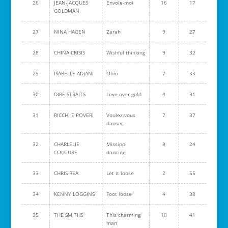
26
JEAN-JACQUES
Envole-moi
16
17
GOLDMAN
27
NINA HAGEN
Zarah
9
27
28
CHINA CRISIS
Wishful thinking
9
32
29
ISABELLE ADJANI
Ohio
7
33
30
DIRE STRAITS
Love over gold
4
31
31
RICCHI E POVERI
Voulez-vous
7
37
danser
32
CHARLELIE
Missippi
8
24
COUTURE
dancing
33
CHRIS REA
Let it loose
2
55
34
KENNY LOGGINS
Foot loose
4
38
35
THE SMITHS
This charming
10
41
man