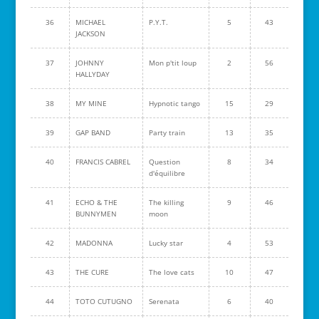
36
MICHAEL
P.Y.T.
5
43
JACKSON
37
JOHNNY
Mon p'tit loup
2
56
HALLYDAY
38
MY MINE
Hypnotic tango
15
29
39
GAP BAND
Party train
13
35
40
FRANCIS CABREL
Question
8
34
d'équilibre
41
ECHO & THE
The killing
9
46
BUNNYMEN
moon
42
MADONNA
Lucky star
4
53
43
THE CURE
The love cats
10
47
44
TOTO CUTUGNO
Serenata
6
40