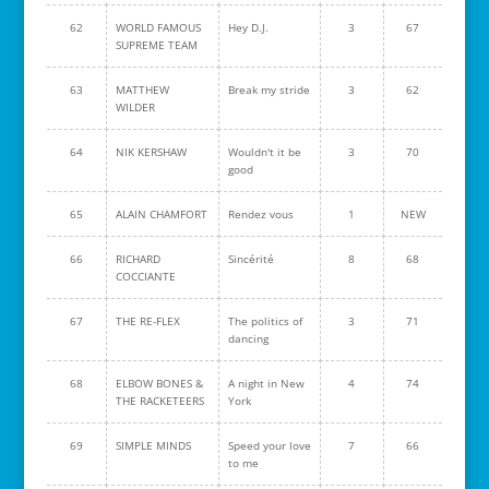
62
WORLD FAMOUS
Hey D.J.
3
67
SUPREME TEAM
63
MATTHEW
Break my stride
3
62
WILDER
64
NIK KERSHAW
Wouldn't it be
3
70
good
65
ALAIN CHAMFORT
Rendez vous
1
NEW
66
RICHARD
Sincérité
8
68
COCCIANTE
67
THE RE-FLEX
The politics of
3
71
dancing
68
ELBOW BONES &
A night in New
4
74
THE RACKETEERS
York
69
SIMPLE MINDS
Speed your love
7
66
to me