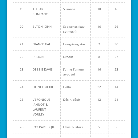
19
THE ART
Susanna
18
16
COMPANY
20
ELTON JOHN
Sad songs (say
16
26
so much)
21
FRANCE GALL
Hong-Kong star
7
30
22
P. LION
Dream
8
27
23
DEBBIE DAVIS
J'aime l'amour
16
23
avec toi
24
LIONEL RICHIE
Hello
22
14
25
VERONIQUE
Désir, désir
12
21
JANNOT &
LAURENT
VOULZY
26
RAY PARKER JR.
Ghostbusters
5
36