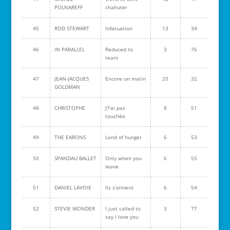
POLNAREFF
chahuter
45
ROD STEWART
Infatuation
13
34
46
IN PARALLEL
Reduced to
3
76
tears
47
JEAN-JACQUES
Encore un matin
20
32
GOLDMAN
48
CHRISTOPHE
J'l'ai pas
8
51
touchée
49
THE EARONS
Land of hunger
6
53
50
SPANDAU BALLET
Only when you
6
55
leave
51
DANIEL LAVOIE
Ils s'aiment
6
54
52
STEVIE WONDER
I just called to
3
77
say I love you