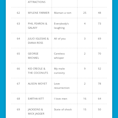
ATTRACTIONS
62
MYLENE FARMER
Maman a tort
25
48
63
PHIL FEARON &
Everybody's
4
73
GALAXY
laughing
64
JULIO IGLESIAS &
All of you
3
69
DIANA ROSS
65
GEORGE
Careless
2
70
MICHAEL
whisper
66
KID CREOLE &
My male
9
52
THE COCONUTS
curiosity
67
ALISON MOYET
Love
2
78
resurrection
68
EARTHA KITT
I love men
16
64
69
JACKSONS &
State of shock
15
50
MICK JAGGER