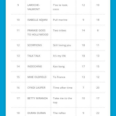
9
LAROCHE-
T'as le look,
12
10
VALMONT
coco
10
ISABELLE ADJANI
Pull marine
9
18
11
FRANKIE GOES
Two tribes
14
8
TO HOLLYWOOD
12
SCORPIONS
Still loving you
18
11
13
TALK TALK
It's my life
18
13
14
INDOCHINE
Kao bang
17
15
15
MIKE OLDFIELD
To France
13
12
16
CYNDI LAUPER
Time after time
7
20
17
BETTY MIRANDA
Take me to the
10
17
top
18
DURAN DURAN
The reflex
9
22