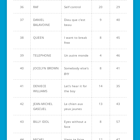
36
RAF
Self control
20
29
37
DANIEL
Dieu que c'est
9
40
BALAVOINE
beau
38
QUEEN
I want to break
8
45
free
39
TELEPHONE
Un autre monde
4
46
40
JOCELYN BROWN
Somebody else's
8
41
guy
41
DENIECE
Let's hear it for
14
35
WILLIAMS
the boy
42
JEAN-MICHEL
Le chien aux
13
43
GASCUEL
yeux jaunes
43
BILLY IDOL
Eyes without a
8
57
face
44
MICHEL
Viens te faire
12
47