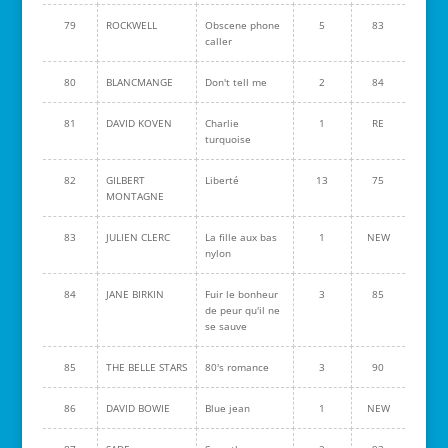
79
ROCKWELL
Obscene phone
5
83
caller
80
BLANCMANGE
Don't tell me
2
84
81
DAVID KOVEN
Charlie
1
RE
turquoise
82
GILBERT
Liberté
13
75
MONTAGNE
83
JULIEN CLERC
La fille aux bas
1
NEW
nylon
84
JANE BIRKIN
Fuir le bonheur
3
85
de peur qu'il ne
se sauve
85
THE BELLE STARS
80's romance
3
90
86
DAVID BOWIE
Blue jean
1
NEW