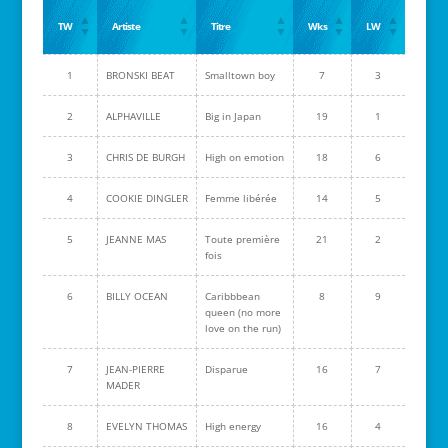
TW
Artiste
Titre
Wks
LW
1
BRONSKI BEAT
Smalltown boy
7
3
2
ALPHAVILLE
Big in Japan
19
1
3
CHRIS DE BURGH
High on emotion
18
6
4
COOKIE DINGLER
Femme libérée
14
5
5
JEANNE MAS
Toute première
21
2
fois
6
BILLY OCEAN
Caribbbean
8
9
queen (no more
love on the run)
7
JEAN-PIERRE
Disparue
16
7
MADER
8
EVELYN THOMAS
High energy
16
4