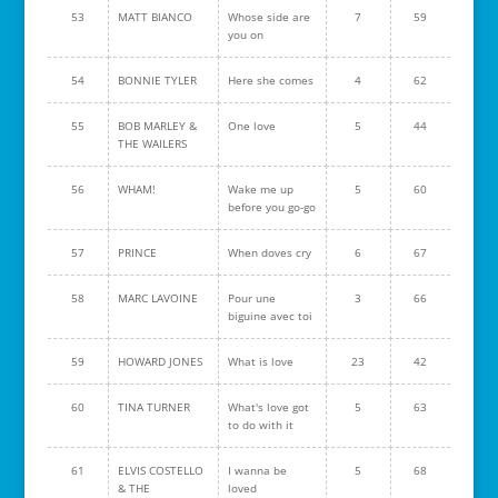
53
MATT BIANCO
Whose side are
7
59
you on
54
BONNIE TYLER
Here she comes
4
62
55
BOB MARLEY &
One love
5
44
THE WAILERS
56
WHAM!
Wake me up
5
60
before you go-go
57
PRINCE
When doves cry
6
67
58
MARC LAVOINE
Pour une
3
66
biguine avec toi
59
HOWARD JONES
What is love
23
42
60
TINA TURNER
What's love got
5
63
to do with it
61
ELVIS COSTELLO
I wanna be
5
68
& THE
loved