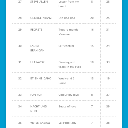
27
STEVE ALLEN
Letter from my
8
28
heart
28
GEORGE KRANZ
Din daa daa
20
25
29
REGRETS
Tout le monde
16
31
s'amuse
30
LAURA
Self control
15
24
BRANIGAN
31
ULTRAVOX
Dancing with
10
33
tears in my eyes
32
ETIENNE DAHO
Week-end à
13
19
Rome
33
FUN FUN
Colour my love
8
37
34
NACHT UND
Beats of love
7
39
NEBEL
35
VIVIEN SAVAGE
La p'tite lady
7
38