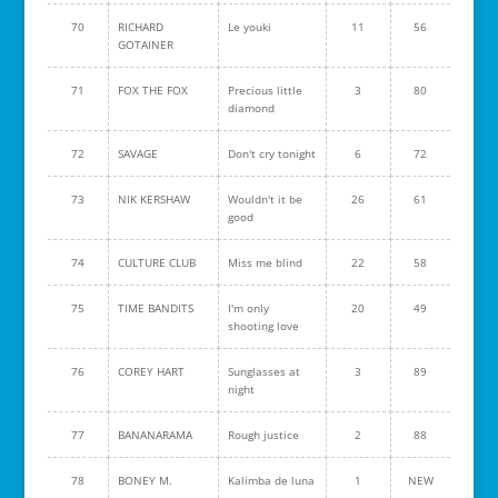
70
RICHARD
Le youki
11
56
GOTAINER
71
FOX THE FOX
Precious little
3
80
diamond
72
SAVAGE
Don't cry tonight
6
72
73
NIK KERSHAW
Wouldn't it be
26
61
good
74
CULTURE CLUB
Miss me blind
22
58
75
TIME BANDITS
I'm only
20
49
shooting love
76
COREY HART
Sunglasses at
3
89
night
77
BANANARAMA
Rough justice
2
88
78
BONEY M.
Kalimba de luna
1
NEW