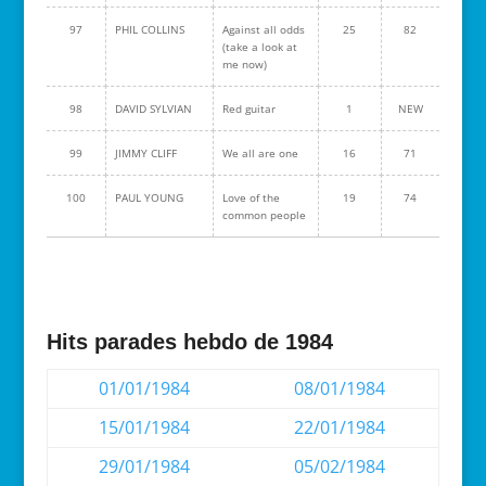
97
PHIL COLLINS
Against all odds
25
82
(take a look at
me now)
98
DAVID SYLVIAN
Red guitar
1
NEW
99
JIMMY CLIFF
We all are one
16
71
100
PAUL YOUNG
Love of the
19
74
common people
Hits parades hebdo de 1984
01/01/1984
08/01/1984
15/01/1984
22/01/1984
29/01/1984
05/02/1984