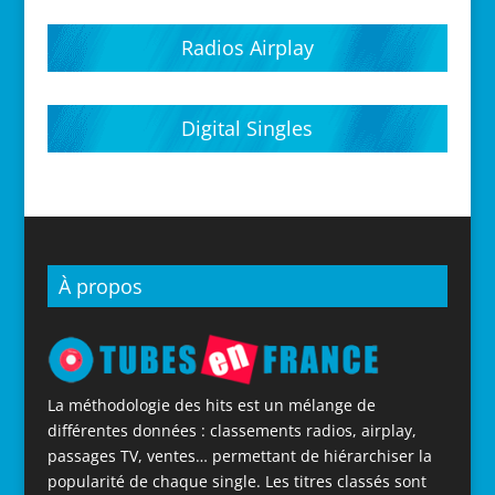
Hits parades 2020
Hits parades 2021
Hits parades 2022
Hits parades 2023
Hits parades 2024
Hits parades 2025
Hits parades 2026
Radios Airplay
Digital Singles
À propos
La méthodologie des hits est un mélange de
différentes données : classements radios, airplay,
passages TV, ventes… permettant de hiérarchiser la
popularité de chaque single. Les titres classés sont