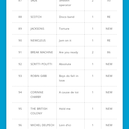
87
SADE
Smooth
2
93
operator
88
SCOTCH
Disco band
1
RE
89
JACKSONS
Torture
1
NEW
90
NEWCLEUS
Jam on it
1
RE
91
BREAK MACHINE
Are you ready
2
86
92
SCRITTI POLITTI
Absolute
1
NEW
93
ROBIN GIBB
Boys do fall in
1
NEW
love
94
CORINNE
A cause de toi
1
NEW
CHARBY
95
THE BRITISH
Hold me
1
NEW
COLONY
96
MICHEL DELPECH
Loin d'ici
1
NEW