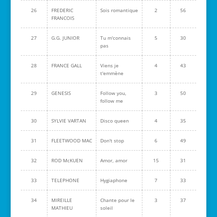
26
FREDERIC
Sois romantique
2
56
FRANCOIS
27
G.G. JUNIOR
Tu m'connais
5
30
pas
28
FRANCE GALL
Viens je
4
43
t'emmène
29
GENESIS
Follow you,
3
50
follow me
30
SYLVIE VARTAN
Disco queen
4
35
31
FLEETWOOD MAC
Don't stop
6
49
32
ROD McKUEN
Amor, amor
15
31
33
TELEPHONE
Hygiaphone
7
33
34
MIREILLE
Chante pour le
3
37
MATHIEU
soleil