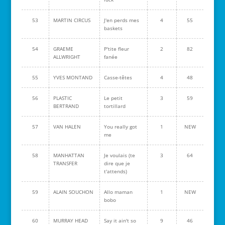
53
MARTIN CIRCUS
J'en perds mes
4
55
baskets
54
GRAEME
P'tite fleur
2
82
ALLWRIGHT
fanée
55
YVES MONTAND
Casse-têtes
4
48
56
PLASTIC
Le petit
3
59
BERTRAND
tortillard
57
VAN HALEN
You really got
1
NEW
me
58
MANHATTAN
Je voulais (te
3
64
TRANSFER
dire que je
t'attends)
59
ALAIN SOUCHON
Allo maman
1
NEW
bobo
60
MURRAY HEAD
Say it ain't so
9
46