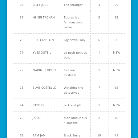
68
BILLY JOEL
The stranger
3
69
69
HENRI TACHAN
Toutes les
3
63
femmes sont
belles
70
ERIC CLAPTON
Lay down Sally
6
60
71
YVES DUTEIL
Le petit pont de
1
NEW
bois
72
NADINE EXPERT
Call me
1
NEW
mistress
73
ELVIS COSTELLO
Watching the
7
65
detectives
74
RAYDIO
Jack and jill
1
NEW
75
JAÏRO
Mon amour aux
2
70
4 saisons
76
RAM JAM
Black Betty
19
41