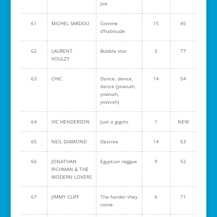
Joe
61
MICHEL SARDOU
Comme
15
45
d'habitude
62
LAURENT
Bubble star
3
77
VOULZY
63
CHIC
Dance, dance,
14
54
dance (yowsah,
yowsah,
yowsah)
64
VIC HENDERSON
Just a gigolo
1
NEW
65
NEIL DIAMOND
Desiree
14
53
66
JONATHAN
Egyptian reggae
9
52
RICHMAN & THE
MODERN LOVERS
67
JIMMY CLIFF
The harder they
6
71
come