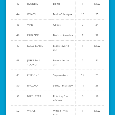
43
BLONDIE
Denis
1
NEW
44
WINGS
Mull of Kentyre
18
25
45
WAR
Galaxy
9
34
46
PARADISE
Back to America
7
38
47
KELLY MARIE
Make love to
1
NEW
me
48
JOHN PAUL
Love is in the
2
51
YOUNG
air
49
CERRONE
Supernature
17
29
50
BACCARA
Sorry, I'm a lady
14
36
51
NICOLETTA
Il faut qu'on
6
58
m'aime
52
WINGS
With a little
1
NEW
luck