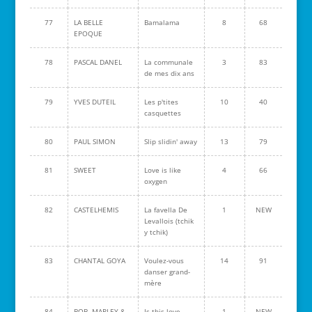
77
LA BELLE
Bamalama
8
68
EPOQUE
78
PASCAL DANEL
La communale
3
83
de mes dix ans
79
YVES DUTEIL
Les p'tites
10
40
casquettes
80
PAUL SIMON
Slip slidin' away
13
79
81
SWEET
Love is like
4
66
oxygen
82
CASTELHEMIS
La favella De
1
NEW
Levallois (tchik
y tchik)
83
CHANTAL GOYA
Voulez-vous
14
91
danser grand-
mère
84
BOB MARLEY &
Is this love
1
NEW