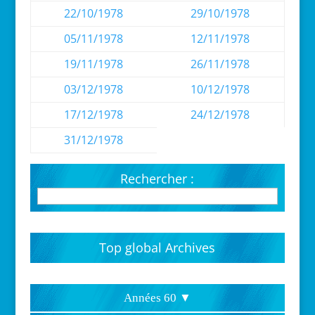
22/10/1978
29/10/1978
05/11/1978
12/11/1978
19/11/1978
26/11/1978
03/12/1978
10/12/1978
17/12/1978
24/12/1978
31/12/1978
Rechercher :
Top global Archives
Années 60 ▼