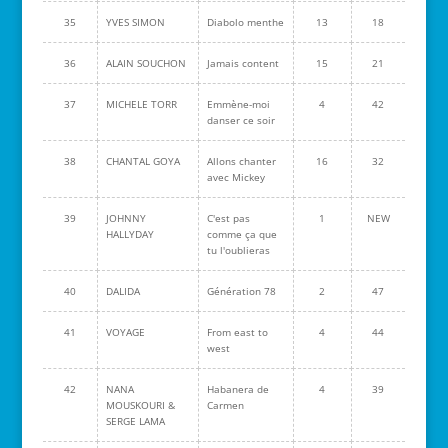
35
YVES SIMON
Diabolo menthe
13
18
36
ALAIN SOUCHON
Jamais content
15
21
37
MICHELE TORR
Emmène-moi
4
42
danser ce soir
38
CHANTAL GOYA
Allons chanter
16
32
avec Mickey
39
JOHNNY
C'est pas
1
NEW
HALLYDAY
comme ça que
tu l'oublieras
40
DALIDA
Génération 78
2
47
41
VOYAGE
From east to
4
44
west
42
NANA
Habanera de
4
39
MOUSKOURI &
Carmen
SERGE LAMA