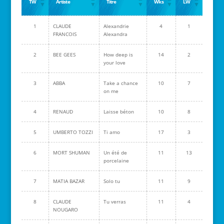
TW
Artiste
Titre
Wks
LW
1
CLAUDE
Alexandrie
4
1
FRANCOIS
Alexandra
2
BEE GEES
How deep is
14
2
your love
3
ABBA
Take a chance
10
7
on me
4
RENAUD
Laisse béton
10
8
5
UMBERTO TOZZI
Ti amo
17
3
6
MORT SHUMAN
Un été de
11
13
porcelaine
7
MATIA BAZAR
Solo tu
11
9
8
CLAUDE
Tu verras
11
4
NOUGARO