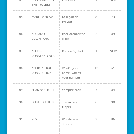
THE WAILERS
85
MARIE MYRIAM
La leçon de
8
73
Prévert
86
ADRIANO
Rock around the
2
89
CELENTANO
clock
87
ALEC R.
Romeo & Juliet
1
NEW
CONSTANDINOS
88
ANDREA TRUE
What's your
12
61
CONNECTION
name, what's
your number
89
SHAKIN' STREET
Vampire rock
7
84
90
DIANE DUFRESNE
Tu me fais
6
90
flipper
91
YES
Wonderous
3
86
stories