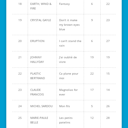
18
EARTH, WIND &
Fantasy
6
22
FIRE
19
CRYSTAL GAYLE
Don't it make
9
23
my brown eyes
blue
20
ERUPTION
I can't stand the
6
27
rain
21
JOHNNY
J'ai oublié de
19
19
HALLYDAY
vivre
22
PLASTIC
Ca plane pour
22
15
BERTRAND
moi
23
CLAUDE
Magnolias for
17
14
FRANCOIS
ever
24
MICHEL SARDOU
Mon fils
5
26
25
MARIE-PAULE
Les petits
12
28
BELLE
patelins