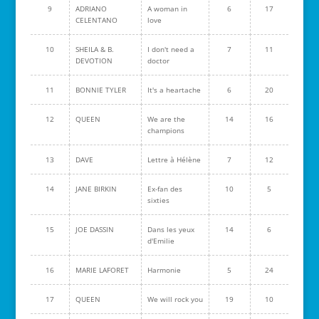
9
ADRIANO
A woman in
6
17
CELENTANO
love
10
SHEILA & B.
I don't need a
7
11
DEVOTION
doctor
11
BONNIE TYLER
It's a heartache
6
20
12
QUEEN
We are the
14
16
champions
13
DAVE
Lettre à Hélène
7
12
14
JANE BIRKIN
Ex-fan des
10
5
sixties
15
JOE DASSIN
Dans les yeux
14
6
d'Emilie
16
MARIE LAFORET
Harmonie
5
24
17
QUEEN
We will rock you
19
10