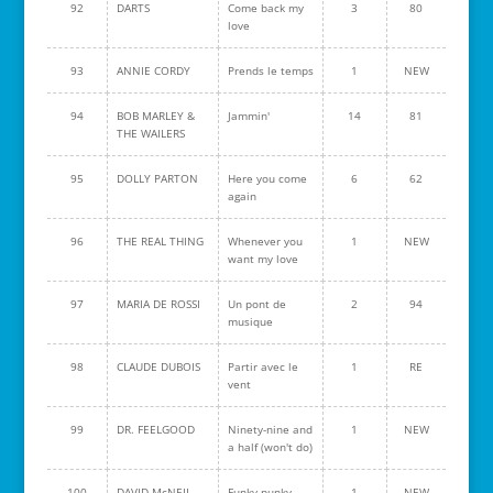
92
DARTS
Come back my
3
80
love
93
ANNIE CORDY
Prends le temps
1
NEW
94
BOB MARLEY &
Jammin'
14
81
THE WAILERS
95
DOLLY PARTON
Here you come
6
62
again
96
THE REAL THING
Whenever you
1
NEW
want my love
97
MARIA DE ROSSI
Un pont de
2
94
musique
98
CLAUDE DUBOIS
Partir avec le
1
RE
vent
99
DR. FEELGOOD
Ninety-nine and
1
NEW
a half (won't do)
100
DAVID McNEIL
Funky punky
1
NEW