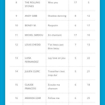
8
THE ROLLING
Miss you
17
5
STONES
9
ANDY GIBB
Shadow dancing
8
12
10
BONEY M.
Rasputin
6
17
11
MICHEL SARDOU
En chantant
17
10
12
LOUIS CHEDID
T'as beau pas
7
13
être beau
13
LUISA
Lay love on you
5
22
FERNANDEZ
14
JULIEN CLERC
Travailler c'est
5
21
trop dur
15
CLAUDE
Ecoute ma
6
18
FRANCOIS
chanson
16
AMANDA LEAR
Follow me
6
25