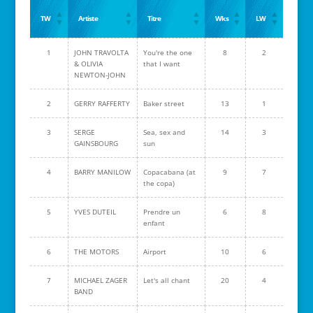
TW
Artiste
Titre
Wks
LW
1
JOHN TRAVOLTA
You're the one
8
2
& OLIVIA
that I want
NEWTON-JOHN
2
GERRY RAFFERTY
Baker street
13
1
3
SERGE
Sea, sex and
14
3
GAINSBOURG
sun
4
BARRY MANILOW
Copacabana (at
9
7
the copa)
5
YVES DUTEIL
Prendre un
6
8
enfant
6
THE MOTORS
Airport
10
6
7
MICHAEL ZAGER
Let's all chant
20
4
BAND