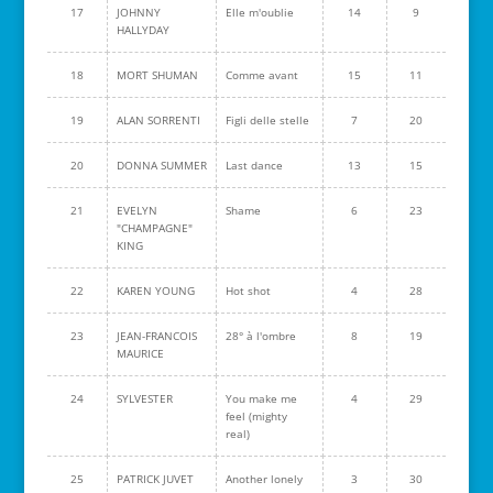
17
JOHNNY
Elle m'oublie
14
9
HALLYDAY
18
MORT SHUMAN
Comme avant
15
11
19
ALAN SORRENTI
Figli delle stelle
7
20
20
DONNA SUMMER
Last dance
13
15
21
EVELYN
Shame
6
23
"CHAMPAGNE"
KING
22
KAREN YOUNG
Hot shot
4
28
23
JEAN-FRANCOIS
28° à l'ombre
8
19
MAURICE
24
SYLVESTER
You make me
4
29
feel (mighty
real)
25
PATRICK JUVET
Another lonely
3
30