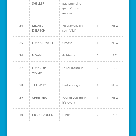
SHELLER
pas pour dire
que j't'aime
encore
34
MICHEL
Vu d'avion, un
1
NEW
DELPECH
soir (d'ici)
35
FRANKIE VALLI
Grease
1
NEW
36
NOAM
Goldorak
2
37
37
FRANCOIS
La loi d'amour
2
35
VALERY
38
THE WHO
Had enough
1
NEW
39
CHRIS REA
Fool (if you think
1
NEW
it's over)
40
ERIC CHARDEN
Lucie
2
40