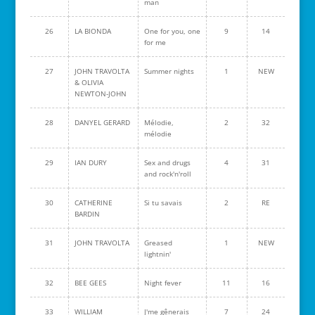
man
26
LA BIONDA
One for you, one
9
14
for me
27
JOHN TRAVOLTA
Summer nights
1
NEW
& OLIVIA
NEWTON-JOHN
28
DANYEL GERARD
Mélodie,
2
32
mélodie
29
IAN DURY
Sex and drugs
4
31
and rock'n'roll
30
CATHERINE
Si tu savais
2
RE
BARDIN
31
JOHN TRAVOLTA
Greased
1
NEW
lightnin'
32
BEE GEES
Night fever
11
16
33
WILLIAM
J'me gênerais
7
24