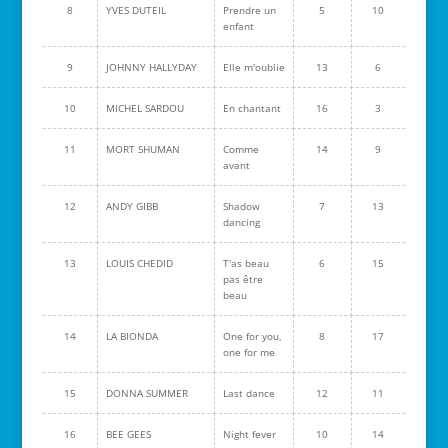
8
YVES DUTEIL
Prendre un
5
10
enfant
9
JOHNNY HALLYDAY
Elle m'oublie
13
6
10
MICHEL SARDOU
En chantant
16
3
11
MORT SHUMAN
Comme
14
9
avant
12
ANDY GIBB
Shadow
7
13
dancing
13
LOUIS CHEDID
T'as beau
6
15
pas être
beau
14
LA BIONDA
One for you,
8
17
one for me
15
DONNA SUMMER
Last dance
12
11
16
BEE GEES
Night fever
10
14