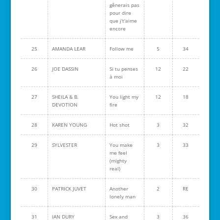
gênerais pas
pour dire
que j't'aime
encore
25
AMANDA LEAR
Follow me
5
34
26
JOE DASSIN
Si tu penses
12
22
à moi
27
SHEILA & B.
You light my
12
18
DEVOTION
fire
28
KAREN YOUNG
Hot shot
3
32
29
SYLVESTER
You make
3
33
me feel
(mighty
real)
30
PATRICK JUVET
Another
2
RE
lonely man
31
IAN DURY
Sex and
3
36