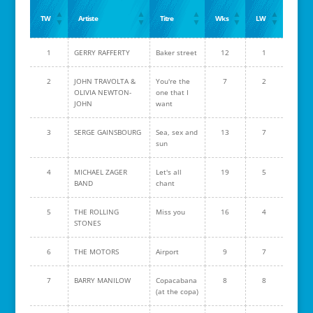
TW
Artiste
Titre
Wks
LW
1
GERRY RAFFERTY
Baker street
12
1
2
JOHN TRAVOLTA &
You're the
7
2
OLIVIA NEWTON-
one that I
JOHN
want
3
SERGE GAINSBOURG
Sea, sex and
13
7
sun
4
MICHAEL ZAGER
Let's all
19
5
BAND
chant
5
THE ROLLING
Miss you
16
4
STONES
6
THE MOTORS
Airport
9
7
7
BARRY MANILOW
Copacabana
8
8
(at the copa)