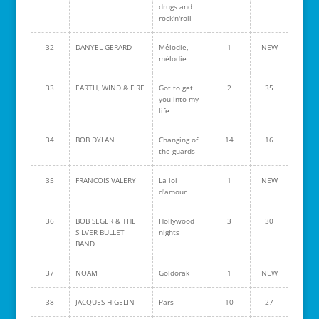
drugs and
rock'n'roll
32
DANYEL GERARD
Mélodie,
1
NEW
mélodie
33
EARTH, WIND & FIRE
Got to get
2
35
you into my
life
34
BOB DYLAN
Changing of
14
16
the guards
35
FRANCOIS VALERY
La loi
1
NEW
d'amour
36
BOB SEGER & THE
Hollywood
3
30
SILVER BULLET
nights
BAND
37
NOAM
Goldorak
1
NEW
38
JACQUES HIGELIN
Pars
10
27