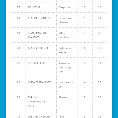
17
BONEY M.
Rasputin
5
19
18
CLAUDE FRANCOIS
Ecoute ma
5
21
chanson
19
JEAN-FRANCOIS
28° à
7
20
MAURICE
l'ombre
20
ALAN SORRENTI
Figli delle
6
23
stelle
21
JULIEN CLERC
Travailler
4
31
c'est trop
dur
22
LUISA FERNANDEZ
Lay love on
4
25
you
23
EVELYN
Shame
5
29
"CHAMPAGNE"
KING
24
WILLIAM SHELLER
J'me
6
28