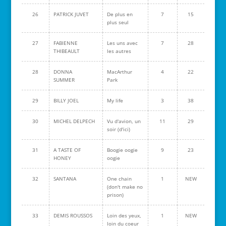
26
PATRICK JUVET
De plus en
7
15
plus seul
27
FABIENNE
Les uns avec
7
28
THIBEAULT
les autres
28
DONNA
MacArthur
4
22
SUMMER
Park
29
BILLY JOEL
My life
3
38
30
MICHEL DELPECH
Vu d'avion, un
11
29
soir (d'ici)
31
A TASTE OF
Boogie oogie
9
23
HONEY
oogie
32
SANTANA
One chain
1
NEW
(don't make no
prison)
33
DEMIS ROUSSOS
Loin des yeux,
1
NEW
loin du coeur