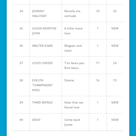
34
JOHNNY
Revoilà ma
10
33
HALLYDAY
solitude
35
OLIVIA NEWTON-
A little more
1
NEW
JOHN
love
36
WALTER EGAN
Magnet and
1
NEW
steel
37
LOUIS CHEDID
T'as beau pas
17
24
être beau
38
EVELYN
Shame
16
19
"CHAMPAGNE"
KING
39
THIRD WORLD
Now that we
1
NEW
found love
40
DEVO
Come back
1
NEW
Jonee