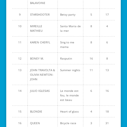
BALAVOINE
9
STARSHOOTER
Betsy party
5
17
10
MIREILLE
Santa Maria de
8
4
MATHIEU
la mer
11
KAREN CHERYL
Sing to me
8
6
mama
12
BONEY M.
Rasputin
16
8
13
JOHN TRAVOLTA &
Summer nights
11
13
OLIVIA NEWTON-
JOHN
14
JULIO IGLESIAS
Le monde est
6
16
fou, le monde
est beau
15
BLONDIE
Heart of glass
4
18
16
QUEEN
Bicycle race
3
31