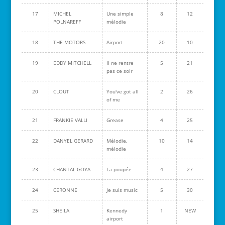
17
MICHEL
Une simple
8
12
POLNAREFF
mélodie
18
THE MOTORS
Airport
20
10
19
EDDY MITCHELL
Il ne rentre
5
21
pas ce soir
20
CLOUT
You've got all
2
26
of me
21
FRANKIE VALLI
Grease
4
25
22
DANYEL GERARD
Mélodie,
10
14
mélodie
23
CHANTAL GOYA
La poupée
4
27
24
CERONNE
Je suis music
5
30
25
SHEILA
Kennedy
1
NEW
airport