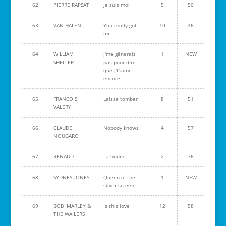
62
PIERRE RAPSAT
Je suis moi
5
50
63
VAN HALEN
You really got
10
46
me
64
WILLIAM
J'me gênerais
1
NEW
SHELLER
pas pour dire
que j't'aime
encore
65
FRANCOIS
Laisse tomber
8
51
VALERY
66
CLAUDE
Nobody knows
4
57
NOUGARO
67
RENAUD
La boum
2
76
68
SYDNEY JONES
Queen of the
1
NEW
silver screen
69
BOB MARLEY &
Is this love
12
58
THE WAILERS