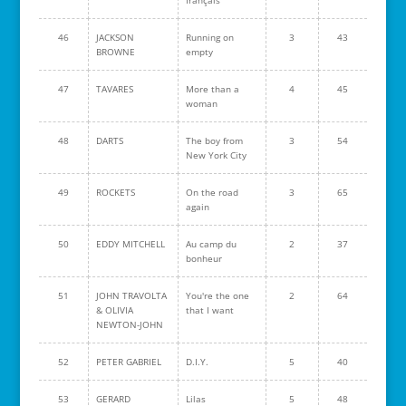
français
46
JACKSON
Running on
3
43
BROWNE
empty
47
TAVARES
More than a
4
45
woman
48
DARTS
The boy from
3
54
New York City
49
ROCKETS
On the road
3
65
again
50
EDDY MITCHELL
Au camp du
2
37
bonheur
51
JOHN TRAVOLTA
You're the one
2
64
& OLIVIA
that I want
NEWTON-JOHN
52
PETER GABRIEL
D.I.Y.
5
40
53
GERARD
Lilas
5
48