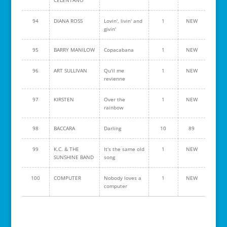
CELENTANO
94
DIANA ROSS
Lovin', livin' and
1
NEW
givin'
95
BARRY MANILOW
Copacabana
1
NEW
96
ART SULLIVAN
Qu'il me
1
NEW
revienne
97
KIRSTEN
Over the
1
NEW
rainbow
98
BACCARA
Darling
10
89
99
K.C. & THE
It's the same old
1
NEW
SUNSHINE BAND
song
100
COMPUTER
Nobody loves a
1
NEW
computer