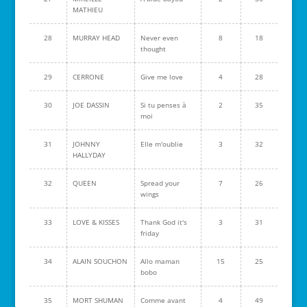
MATHIEU
28
MURRAY HEAD
Never even
8
18
thought
29
CERRONE
Give me love
4
28
30
JOE DASSIN
Si tu penses à
2
35
moi
31
JOHNNY
Elle m'oublie
3
32
HALLYDAY
32
QUEEN
Spread your
7
26
wings
33
LOVE & KISSES
Thank God it's
3
31
friday
34
ALAIN SOUCHON
Allo maman
15
25
bobo
35
MORT SHUMAN
Comme avant
4
49