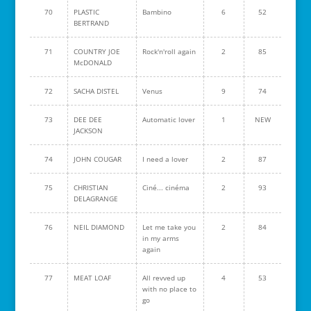
70
PLASTIC
Bambino
6
52
BERTRAND
71
COUNTRY JOE
Rock'n'roll again
2
85
McDONALD
72
SACHA DISTEL
Venus
9
74
73
DEE DEE
Automatic lover
1
NEW
JACKSON
74
JOHN COUGAR
I need a lover
2
87
75
CHRISTIAN
Ciné... cinéma
2
93
DELAGRANGE
76
NEIL DIAMOND
Let me take you
2
84
in my arms
again
77
MEAT LOAF
All revved up
4
53
with no place to
go