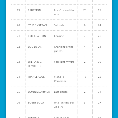
19
ERUPTION
I can't stand the
20
17
rain
20
SYLVIE VARTAN
Solitude
6
24
21
ERIC CLAPTON
Cocaine
7
20
22
BOB DYLAN
Changing of the
4
21
guards
23
SHEILA & B.
You light my fire
2
30
DEVOTION
24
FRANCE GALL
Viens je
18
22
t'emmène
25
DONNA SUMMER
Last dance
2
34
26
BOBBY SOLO
Una lacrima sul
3
27
viso '78
27
MIREILLE
A blue bayou
2
36