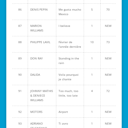
86
DENIS PEPIN
Me gusta mucho
5
70
Mexico
87
MARION
I believe
1
NEW
WILLIAMS
88
PHILIPPE LAVIL
Février de
10
73
l'année dernière
89
DON RAY
Standing in the
1
NEW
rain
90
DALIDA
Voila pourquoi
1
NEW
je chante
91
JOHNNY MATHIS
Too much, too
4
72
& DENIECE
little, too late
WILLIAMS
92
MOTORS
Airport
1
NEW
93
ADRIANO
Ti avro
1
NEW