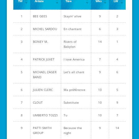
TW
Artiste
Titre
Wks
LW
1
BEE GEES
Stayin' alive
9
2
2
MICHEL SARDOU
En chantant
6
3
3
BONEY M.
Rivers of
14
1
Babylon
4
PATRICK JUVET
I love America
7
4
5
MICHAEL ZAGER
Let's all chant
9
6
BAND
6
JULIEN CLERC
Ma préférence
10
5
7
CLOUT
Substitute
10
9
8
UMBERTO TOZZI
Tu
10
7
9
PATTI SMITH
Because the
9
14
GROUP
night