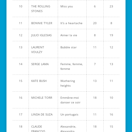
10
THE ROLLING
Miss you
6
23
STONES
11
BONNIE TYLER
It's a heartache
20
8
12
JULIO IGLESIAS
Aimer la vie
8
19
13
LAURENT
Bubble star
11
12
VOULZY
14
SERGE LAMA
Femme, femme,
7
13
femme
15
KATE BUSH
Wuthering
13
11
heights
16
MICHELE TORR
Emmène-moi
18
10
danser ce soir
17
LINDA DE SUZA
Un portugais
11
16
18
CLAUDE
Alexandrie,
18
15
FRANCOIS
Alexandra