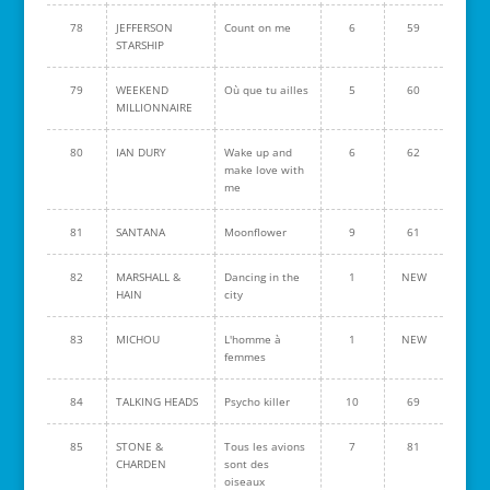
78
JEFFERSON
Count on me
6
59
STARSHIP
79
WEEKEND
Où que tu ailles
5
60
MILLIONNAIRE
80
IAN DURY
Wake up and
6
62
make love with
me
81
SANTANA
Moonflower
9
61
82
MARSHALL &
Dancing in the
1
NEW
HAIN
city
83
MICHOU
L'homme à
1
NEW
femmes
84
TALKING HEADS
Psycho killer
10
69
85
STONE &
Tous les avions
7
81
CHARDEN
sont des
oiseaux