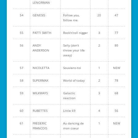
LENORMAN
54
GENESIS
Follow you,
20
47
follow me
55
PATTI SMITH
Rock'n'roll nigger
3
77
56
ANDY
Sally (don't
2
80
ANDERSON
throw your life
away)
57
NICOLETTA
Souviens-toi
1
NEW
58
SUPERMAX
World of today
2
78
59
MILKWAYS
Galactic
3
68
reaction
60
RUBETTES
Little 69
4
56
61
FREDERIC
Au dancing de
1
NEW
FRANCOIS
mon coeur