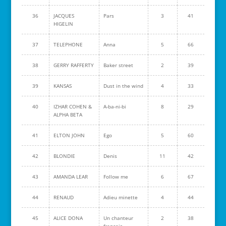
36
JACQUES
Pars
3
41
HIGELIN
37
TELEPHONE
Anna
5
66
38
GERRY RAFFERTY
Baker street
2
39
39
KANSAS
Dust in the wind
4
33
40
IZHAR COHEN &
A-ba-ni-bi
8
29
ALPHA BETA
41
ELTON JOHN
Ego
5
60
42
BLONDIE
Denis
11
42
43
AMANDA LEAR
Follow me
6
67
44
RENAUD
Adieu minette
4
44
45
ALICE DONA
Un chanteur
2
38