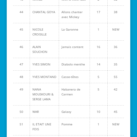
44
CHANTAL GOYA
Allons chanter
17
38
avec Mickey
45
NICOLE
La Garonne
1
NEW
CROISILLE
46
ALAIN
Jamais content
16
36
SOUCHON
47
YVES SIMON
Diabolo menthe
14
35
48
YVES MONTAND
Casse-têtes
5
55
49
NANA
Habanera de
5
42
MOUSKOURI &
Carmen
SERGE LAMA
50
WAR
Galaxy
10
45
51
IL ETAIT UNE
Pomme
1
NEW
FOIS