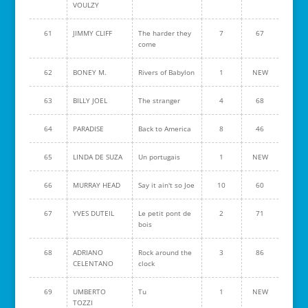
VOULZY
61
JIMMY CLIFF
The harder they
7
67
come
62
BONEY M.
Rivers of Babylon
1
NEW
63
BILLY JOEL
The stranger
4
68
64
PARADISE
Back to America
8
46
65
LINDA DE SUZA
Un portugais
1
NEW
66
MURRAY HEAD
Say it ain't so Joe
10
60
67
YVES DUTEIL
Le petit pont de
2
71
bois
68
ADRIANO
Rock around the
3
86
CELENTANO
clock
69
UMBERTO
Tu
1
NEW
TOZZI