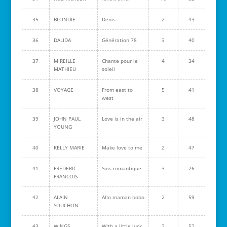
35
BLONDIE
Denis
2
43
36
DALIDA
Génération 78
3
40
37
MIREILLE
Chante pour le
4
34
MATHIEU
soleil
38
VOYAGE
From east to
5
41
west
39
JOHN PAUL
Love is in the air
3
48
YOUNG
40
KELLY MARIE
Make love to me
2
47
41
FREDERIC
Sois romantique
3
26
FRANCOIS
42
ALAIN
Allo maman bobo
2
59
SOUCHON
43
WINGS
With a little luck
2
52