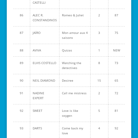
CASTELLI
86
ALEC R.
Romeo & Juliet
2
87
CONSTANDINOS
87
JAÏRO
Mon amour aux 4
3
75
saisons
88
AVIVA
Quizas
1
NEW
89
ELVIS COSTELLO
Watching the
8
73
detectives
90
NEIL DIAMOND
Desiree
15
65
91
NADINE
Call me mistress
2
72
EXPERT
92
SWEET
Love is like
5
81
oxygen
93
DARTS
Come back my
4
92
love