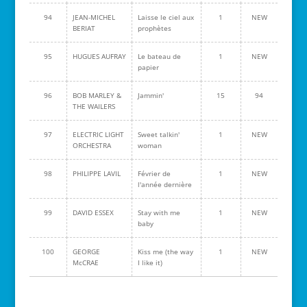
94
JEAN-MICHEL
Laisse le ciel aux
1
NEW
BERIAT
prophètes
95
HUGUES AUFRAY
Le bateau de
1
NEW
papier
96
BOB MARLEY &
Jammin'
15
94
THE WAILERS
97
ELECTRIC LIGHT
Sweet talkin'
1
NEW
ORCHESTRA
woman
98
PHILIPPE LAVIL
Février de
1
NEW
l'année dernière
99
DAVID ESSEX
Stay with me
1
NEW
baby
100
GEORGE
Kiss me (the way
1
NEW
McCRAE
I like it)