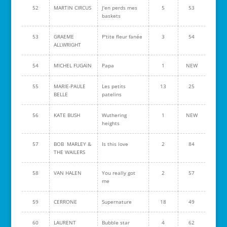
52
MARTIN CIRCUS
J'en perds mes
5
53
baskets
53
GRAEME
P'tite fleur fanée
3
54
ALLWRIGHT
54
MICHEL FUGAIN
Papa
1
NEW
55
MARIE-PAULE
Les petits
13
25
BELLE
patelins
56
KATE BUSH
Wuthering
1
NEW
heights
57
BOB MARLEY &
Is this love
2
84
THE WAILERS
58
VAN HALEN
You really got
2
57
me
59
CERRONE
Supernature
18
49
60
LAURENT
Bubble star
4
62