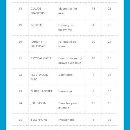
18
CLAUDE
Magnolias for
18
23
FRANCOIS
ever
19
GENESIS
Follow you,
4
29
follow me
20
JOHNNY
J'ai oublié de
20
21
HALLYDAY
vivre
21
CRYSTAL GAYLE
Don't it make my
10
19
brown eyes blue
22
FLEETWOOD
Don't stop
7
31
MAC
23
MARIE LAFORET
Harmonie
6
16
24
JOE DASSIN
Dans les yeux
15
15
d'Emilie
25
TELEPHONE
Hygiaphone
8
33