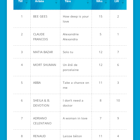
TW
Artiste
Titre
Wks
LW
1
BEE GEES
How deep is your
15
2
love
2
CLAUDE
Alexandrie
5
1
FRANCOIS
Alexandra
3
MATIA BAZAR
Solo tu
12
7
4
MORT SHUMAN
Un été de
12
6
porcelaine
5
ABBA
Take a chance on
11
3
me
6
SHEILA & B.
I don't need a
8
10
DEVOTION
doctor
7
ADRIANO
A woman in love
7
9
CELENTANO
8
RENAUD
Laisse béton
11
4