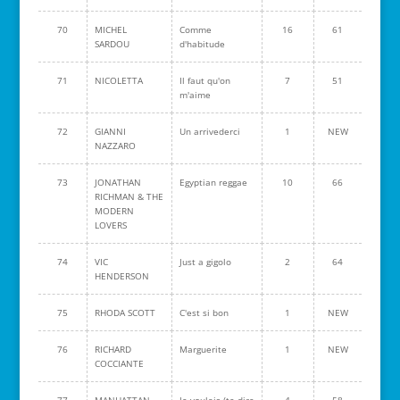
70
MICHEL
Comme
16
61
SARDOU
d'habitude
71
NICOLETTA
Il faut qu'on
7
51
m'aime
72
GIANNI
Un arrivederci
1
NEW
NAZZARO
73
JONATHAN
Egyptian reggae
10
66
RICHMAN & THE
MODERN
LOVERS
74
VIC
Just a gigolo
2
64
HENDERSON
75
RHODA SCOTT
C'est si bon
1
NEW
76
RICHARD
Marguerite
1
NEW
COCCIANTE