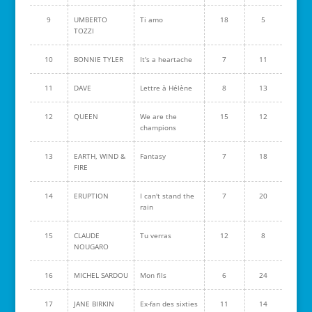
9
UMBERTO
Ti amo
18
5
TOZZI
10
BONNIE TYLER
It's a heartache
7
11
11
DAVE
Lettre à Hélène
8
13
12
QUEEN
We are the
15
12
champions
13
EARTH, WIND &
Fantasy
7
18
FIRE
14
ERUPTION
I can't stand the
7
20
rain
15
CLAUDE
Tu verras
12
8
NOUGARO
16
MICHEL SARDOU
Mon fils
6
24
17
JANE BIRKIN
Ex-fan des sixties
11
14