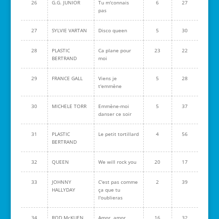
26
G.G. JUNIOR
Tu m'connais
6
27
pas
27
SYLVIE VARTAN
Disco queen
5
30
28
PLASTIC
Ca plane pour
23
22
BERTRAND
moi
29
FRANCE GALL
Viens je
5
28
t'emmène
30
MICHELE TORR
Emmène-moi
5
37
danser ce soir
31
PLASTIC
Le petit tortillard
4
56
BERTRAND
32
QUEEN
We will rock you
20
17
33
JOHNNY
C'est pas comme
2
39
HALLYDAY
ça que tu
l'oublieras
34
ROD McKUEN
Amor, amor
16
32