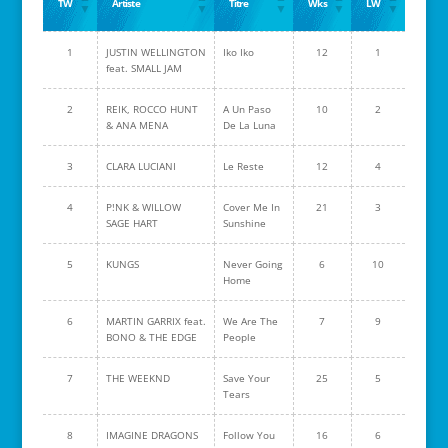
TW
Artiste
Titre
Wks
LW
1
JUSTIN WELLINGTON
Iko Iko
12
1
feat. SMALL JAM
2
REIK, ROCCO HUNT
A Un Paso
10
2
& ANA MENA
De La Luna
3
CLARA LUCIANI
Le Reste
12
4
4
P!NK & WILLOW
Cover Me In
21
3
SAGE HART
Sunshine
5
KUNGS
Never Going
6
10
Home
6
MARTIN GARRIX feat.
We Are The
7
9
BONO & THE EDGE
People
7
THE WEEKND
Save Your
25
5
Tears
8
IMAGINE DRAGONS
Follow You
16
6