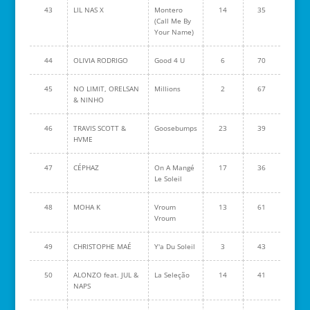
43
LIL NAS X
Montero
14
35
(Call Me By
Your Name)
44
OLIVIA RODRIGO
Good 4 U
6
70
45
NO LIMIT, ORELSAN
Millions
2
67
& NINHO
46
TRAVIS SCOTT &
Goosebumps
23
39
HVME
47
CÉPHAZ
On A Mangé
17
36
Le Soleil
48
MOHA K
Vroum
13
61
Vroum
49
CHRISTOPHE MAÉ
Y'a Du Soleil
3
43
50
ALONZO feat. JUL &
La Seleção
14
41
NAPS