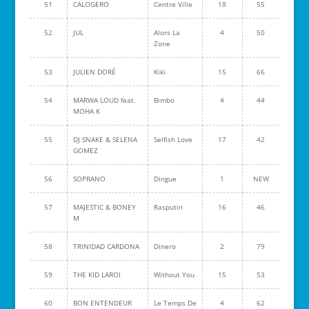
51
CALOGERO
Centre Ville
18
55
52
JUL
Alors La
4
50
Zone
53
JULIEN DORÉ
Kiki
15
66
54
MARWA LOUD feat.
Bimbo
4
44
MOHA K
55
DJ SNAKE & SELENA
Selfish Love
17
42
GOMEZ
56
SOPRANO
Dingue
1
NEW
57
MAJESTIC & BONEY
Rasputin
16
46
M
58
TRINIDAD CARDONA
Dinero
2
79
59
THE KID LAROI
Without You
15
53
60
BON ENTENDEUR
Le Temps De
4
62