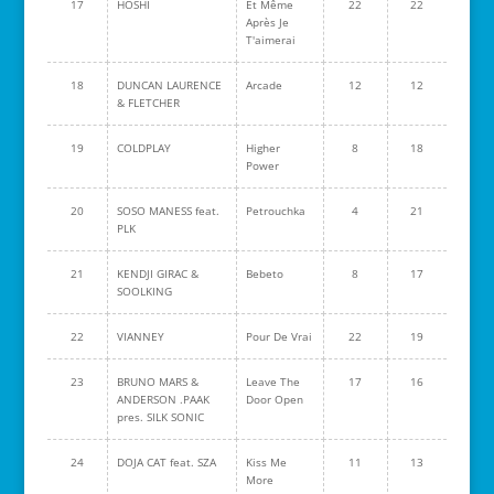
17
HOSHI
Et Même
22
22
Après Je
T'aimerai
18
DUNCAN LAURENCE
Arcade
12
12
& FLETCHER
19
COLDPLAY
Higher
8
18
Power
20
SOSO MANESS feat.
Petrouchka
4
21
PLK
21
KENDJI GIRAC &
Bebeto
8
17
SOOLKING
22
VIANNEY
Pour De Vrai
22
19
23
BRUNO MARS &
Leave The
17
16
ANDERSON .PAAK
Door Open
pres. SILK SONIC
24
DOJA CAT feat. SZA
Kiss Me
11
13
More