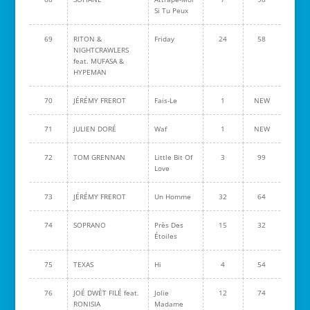
Si Tu Peux
69
RITON &
Friday
24
58
NIGHTCRAWLERS
feat. MUFASA &
HYPEMAN
70
JÉRÉMY FREROT
Fais-Le
1
NEW
71
JULIEN DORÉ
Waf
1
NEW
72
TOM GRENNAN
Little Bit Of
3
99
Love
73
JÉRÉMY FREROT
Un Homme
32
64
74
SOPRANO
Près Des
15
32
Étoiles
75
TEXAS
Hi
4
54
76
JOÉ DWÈT FILÉ feat.
Jolie
12
74
RONISIA
Madame