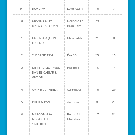
9
DUA LIPA
Love Again
16
7
10
GRAND CORPS
Derrière Le
29
11
MALADE & LOUANE
Brouillard
11
FAOUZIA & JOHN
Minefields
21
8
LEGEND
12
THERAPIE TAXI
Été 90
25
15
13
JUSTIN BIEBER feat.
Peaches
16
14
DANIEL CAESAR &
GIVĒON
14
AMIR feat. INDILA
Carrousel
16
20
15
POLO & PAN
Ani Kuni
8
27
16
MAROON 5 feat.
Beautiful
17
31
MEGAN THEE
Mistakes
STALLION