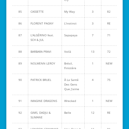
85
CASSETTE
My Way
3
82
86
FLORENT PAGNY
L'instinct
3
RE
87
L'ALGÉRINO feat.
Sapapaya
7
71
SCH & JUL
88
BARBARA PRAVI
Voilà
13
72
89
NOLWENN LEROY
Brésil,
1
NEW
Finistère
90
PATRICK BRUEL
À La Santé
4
75
Des Gens
Que J'aime
91
IMAGINE DRAGONS
Wrecked
1
NEW
92
GIMS, DADJU &
Belle
12
RE
SLIMANE