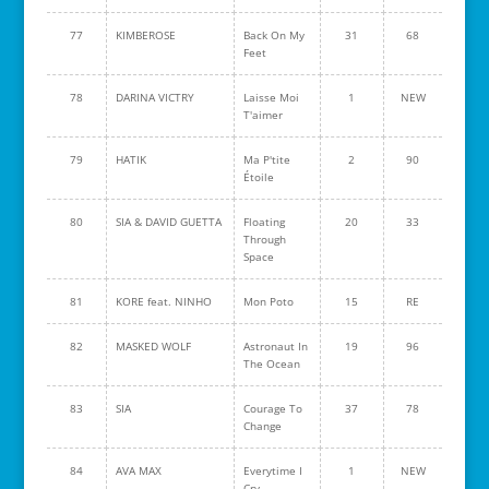
77
KIMBEROSE
Back On My
31
68
Feet
78
DARINA VICTRY
Laisse Moi
1
NEW
T'aimer
79
HATIK
Ma P'tite
2
90
Étoile
80
SIA & DAVID GUETTA
Floating
20
33
Through
Space
81
KORE feat. NINHO
Mon Poto
15
RE
82
MASKED WOLF
Astronaut In
19
96
The Ocean
83
SIA
Courage To
37
78
Change
84
AVA MAX
Everytime I
1
NEW
Cry