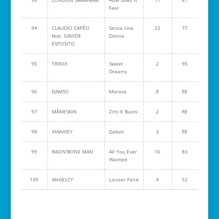
93
LONDON GRAMMAR
How Does It
11
81
Feel
94
CLAUDIO CAPÉO
Senza Una
22
77
feat. DAVIDE
Donna
ESPOSITO
95
TRINIX
Sweet
2
95
Dreams
96
DAMSO
Morose
8
RE
97
MÅNESKIN
Zitti E Buoni
2
RE
98
VIANNEY
Dabali
3
RE
99
RAG'N'BONE MAN
All You Ever
16
83
Wanted
100
ANGELCY
Laisser Faire
4
52