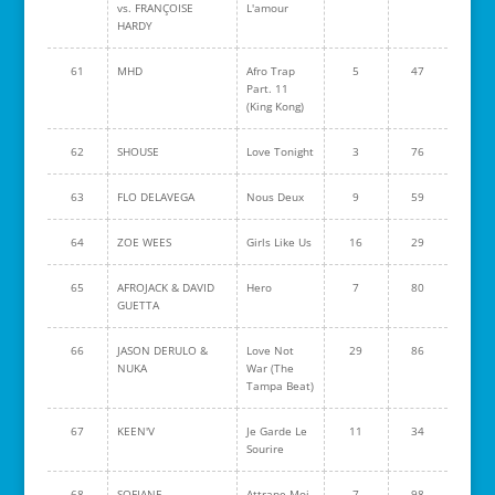
vs. FRANÇOISE
L'amour
HARDY
61
MHD
Afro Trap
5
47
Part. 11
(King Kong)
62
SHOUSE
Love Tonight
3
76
63
FLO DELAVEGA
Nous Deux
9
59
64
ZOE WEES
Girls Like Us
16
29
65
AFROJACK & DAVID
Hero
7
80
GUETTA
66
JASON DERULO &
Love Not
29
86
NUKA
War (The
Tampa Beat)
67
KEEN'V
Je Garde Le
11
34
Sourire
68
SOFIANE
Attrape-Moi
7
98