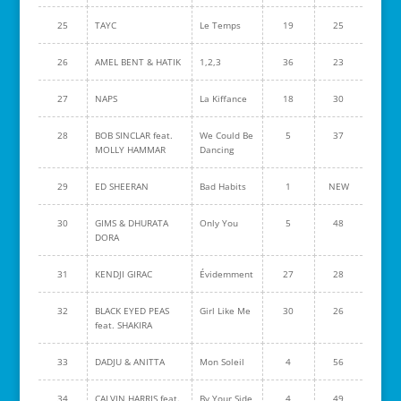
25
TAYC
Le Temps
19
25
26
AMEL BENT & HATIK
1,2,3
36
23
27
NAPS
La Kiffance
18
30
28
BOB SINCLAR feat.
We Could Be
5
37
MOLLY HAMMAR
Dancing
29
ED SHEERAN
Bad Habits
1
NEW
30
GIMS & DHURATA
Only You
5
48
DORA
31
KENDJI GIRAC
Évidemment
27
28
32
BLACK EYED PEAS
Girl Like Me
30
26
feat. SHAKIRA
33
DADJU & ANITTA
Mon Soleil
4
56
34
CALVIN HARRIS feat.
By Your Side
4
49