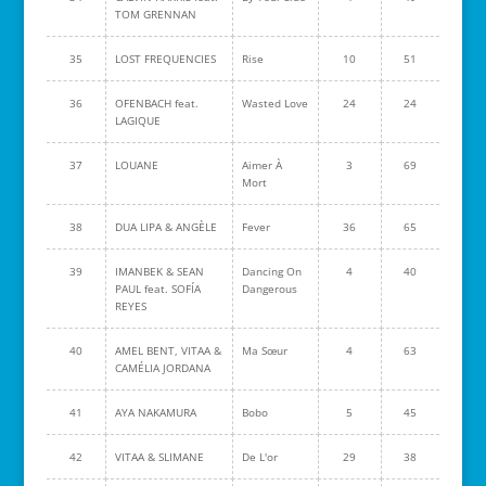
TOM GRENNAN
35
LOST FREQUENCIES
Rise
10
51
36
OFENBACH feat.
Wasted Love
24
24
LAGIQUE
37
LOUANE
Aimer À
3
69
Mort
38
DUA LIPA & ANGÈLE
Fever
36
65
39
IMANBEK & SEAN
Dancing On
4
40
PAUL feat. SOFÍA
Dangerous
REYES
40
AMEL BENT, VITAA &
Ma Sœur
4
63
CAMÉLIA JORDANA
41
AYA NAKAMURA
Bobo
5
45
42
VITAA & SLIMANE
De L'or
29
38