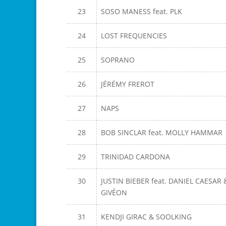
23
SOSO MANESS feat. PLK
24
LOST FREQUENCIES
25
SOPRANO
26
JÉRÉMY FREROT
27
NAPS
28
BOB SINCLAR feat. MOLLY HAMMAR
29
TRINIDAD CARDONA
30
JUSTIN BIEBER feat. DANIEL CAESAR 
GIVĒON
31
KENDJI GIRAC & SOOLKING