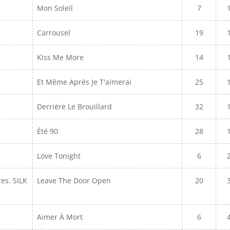
Mon Soleil
7
Carrousel
19
Kiss Me More
14
Et Même Après Je T'aimerai
25
Derrière Le Brouillard
32
Été 90
28
Love Tonight
6
s. SILK
Leave The Door Open
20
Aimer À Mort
6