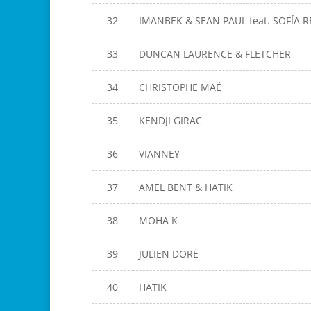
32
IMANBEK & SEAN PAUL feat. SOFÍA R
33
DUNCAN LAURENCE & FLETCHER
34
CHRISTOPHE MAÉ
35
KENDJI GIRAC
36
VIANNEY
37
AMEL BENT & HATIK
38
MOHA K
39
JULIEN DORÉ
40
HATIK