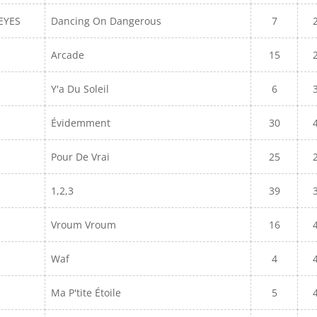
EYES
Dancing On Dangerous
7
Arcade
15
Y'a Du Soleil
6
Évidemment
30
Pour De Vrai
25
1,2,3
39
Vroum Vroum
16
Waf
4
Ma P'tite Étoile
5