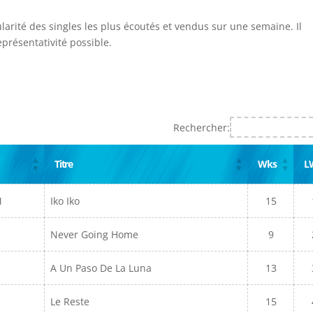
ularité des singles les plus écoutés et vendus sur une semaine. Il
présentativité possible.
Rechercher:
Titre
Wks
L
M
Iko Iko
15
Never Going Home
9
A Un Paso De La Luna
13
Le Reste
15