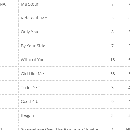
ANA
Ma Sœur
7
Ride With Me
3
Only You
8
By Your Side
7
Without You
18
Girl Like Me
33
Todo De Ti
3
Good 4 U
9
Beggin'
3
EL
Somewhere Over The Rainbow / What A
1
N