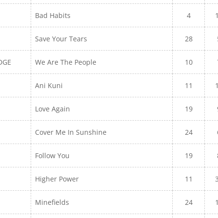
Bad Habits
4
Save Your Tears
28
DGE
We Are The People
10
Ani Kuni
11
Love Again
19
Cover Me In Sunshine
24
Follow You
19
Higher Power
11
Minefields
24