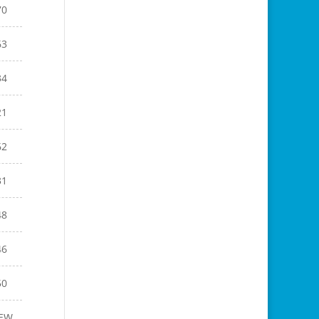
70
63
34
21
62
31
48
46
50
EW