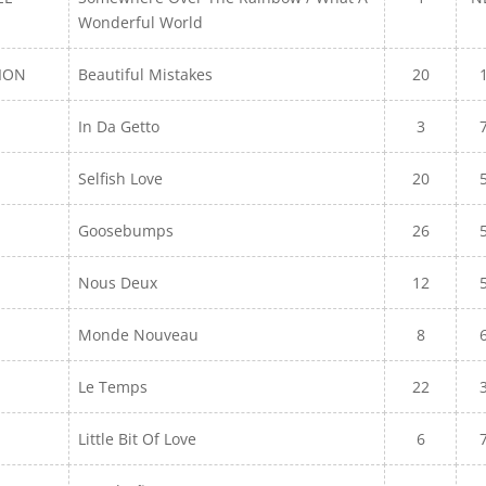
Wonderful World
LION
Beautiful Mistakes
20
In Da Getto
3
Selfish Love
20
Goosebumps
26
Nous Deux
12
Monde Nouveau
8
Le Temps
22
Little Bit Of Love
6