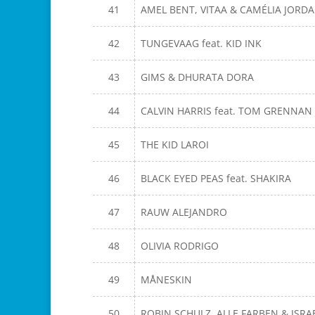
41
AMEL BENT, VITAA & CAMÉLIA JORD
42
TUNGEVAAG feat. KID INK
43
GIMS & DHURATA DORA
44
CALVIN HARRIS feat. TOM GRENNAN
45
THE KID LAROI
46
BLACK EYED PEAS feat. SHAKIRA
47
RAUW ALEJANDRO
48
OLIVIA RODRIGO
49
MÅNESKIN
50
ROBIN SCHULZ, ALLE FARBEN & ISRA