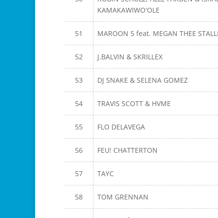
KAMAKAWIWO'OLE
51
MAROON 5 feat. MEGAN THEE STAL
52
J.BALVIN & SKRILLEX
53
DJ SNAKE & SELENA GOMEZ
54
TRAVIS SCOTT & HVME
55
FLO DELAVEGA
56
FEU! CHATTERTON
57
TAYC
58
TOM GRENNAN