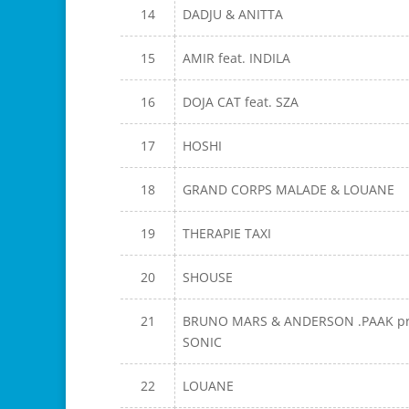
14
DADJU & ANITTA
15
AMIR feat. INDILA
16
DOJA CAT feat. SZA
17
HOSHI
18
GRAND CORPS MALADE & LOUANE
19
THERAPIE TAXI
20
SHOUSE
21
BRUNO MARS & ANDERSON .PAAK pre
SONIC
22
LOUANE