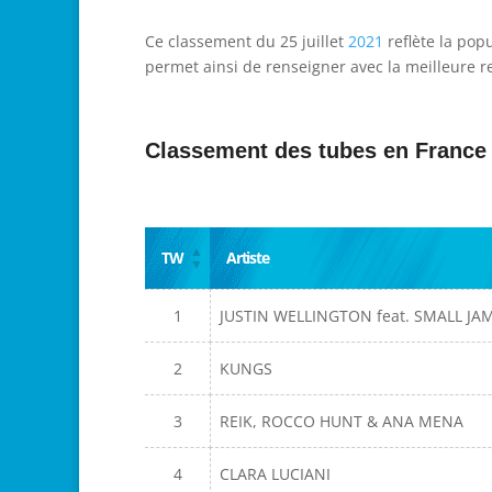
Ce classement du 25 juillet
2021
reflète la pop
permet ainsi de renseigner avec la meilleure re
Classement des tubes en France
TW
Artiste
1
JUSTIN WELLINGTON feat. SMALL JA
2
KUNGS
3
REIK, ROCCO HUNT & ANA MENA
4
CLARA LUCIANI