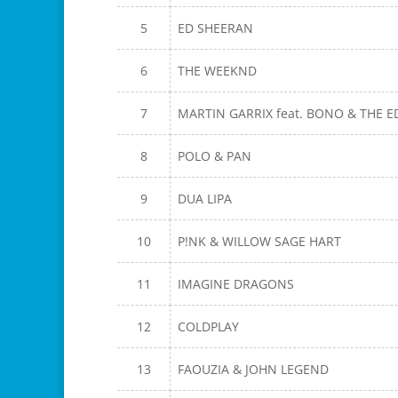
5
ED SHEERAN
6
THE WEEKND
7
MARTIN GARRIX feat. BONO & THE E
8
POLO & PAN
9
DUA LIPA
10
P!NK & WILLOW SAGE HART
11
IMAGINE DRAGONS
12
COLDPLAY
13
FAOUZIA & JOHN LEGEND