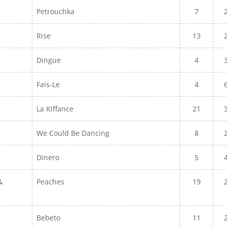
Petrouchka
7
Rise
13
Dingue
4
Fais-Le
4
La Kiffance
21
We Could Be Dancing
8
Dinero
5
&
Peaches
19
Bebeto
11