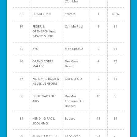
(Con Me)
83
ED SHEERAN
Shivers
1
NEW
84
FEDER &
Call Me Papi
9
81
OFENBACH feat.
DAWTY MUSIC
85
KYO
Mon Époque
5
91
86
GRAND CORPS
Des Gens
4
RE
MALADE
Beaux
87
NO LIMIT, BOSH &
Ola Ola Ola
5
87
HEUSS L'ENFOIRÉ
88
BOULEVARD DES
Dis-Moi
10
98
AIRS
Comment Tu
Danses
89
KENDJI GIRAC &
Bebeto
18
97
SOOLKING
90
ALONZO feat. JUL
La Seleção
24
70