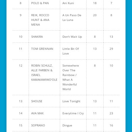
8
POLO & PAN
Ani Kuni
18
7
9
REIK, ROCCO
A Un Paso De
20
8
HUNT & ANA
La Luna
MENA
10
SHAKIRA
Don't Wait Up
8
13
11
TOM GRENNAN
Little Bit Of
13
29
Love
12
ROBIN SCHULZ,
Somewhere
8
10
ALLE FARBEN &
Over The
ISRAEL
Rainbow /
KAMAKAWIWO'OLE
What A
Wonderful
World
13
SHOUSE
Love Tonight
13
11
14
AVA MAX
Everytime I Cry
11
23
15
SOPRANO
Dingue
11
16