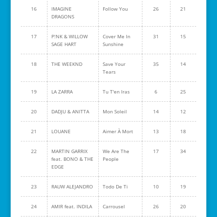
16
IMAGINE
Follow You
26
21
DRAGONS
17
P!NK & WILLOW
Cover Me In
31
15
SAGE HART
Sunshine
18
THE WEEKND
Save Your
35
14
Tears
19
LA ZARRA
Tu T'en Iras
6
25
20
DADJU & ANITTA
Mon Soleil
14
12
21
LOUANE
Aimer À Mort
13
18
22
MARTIN GARRIX
We Are The
17
34
feat. BONO & THE
People
EDGE
23
RAUW ALEJANDRO
Todo De Ti
10
19
24
AMIR feat. INDILA
Carrousel
26
20