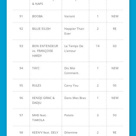
& NAPS
91
BOOBA
Variant
1
NEW
92
BILLIE EILISH
Happier Than
2
RE
Ever
93
BON ENTENDEUR
Le Temps De
14
60
vs. FRANÇOISE
L'amour
HARDY
94
TAYC
Dis Moi
1
NEW
Comment.
95
RULES
Carry You
2
95
96
KENDJI GIRAC &
Dans Mes Bras
1
NEW
DADJU
97
MHD feat.
Pololo
3
93
TIAKOLA
98
KEEN'V feat. DELY
Dilemme
2
RE