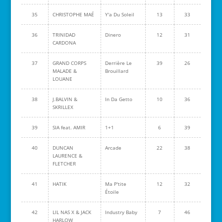
35
CHRISTOPHE MAÉ
Y'a Du Soleil
13
33
36
TRINIDAD
Dinero
12
31
CARDONA
37
GRAND CORPS
Derrière Le
39
26
MALADE &
Brouillard
LOUANE
38
J.BALVIN &
In Da Getto
10
36
SKRILLEX
39
SIA feat. AMIR
1+1
6
39
40
DUNCAN
Arcade
22
38
LAURENCE &
FLETCHER
41
HATIK
Ma P'tite
12
32
Étoile
42
LIL NAS X & JACK
Industry Baby
7
46
HARLOW