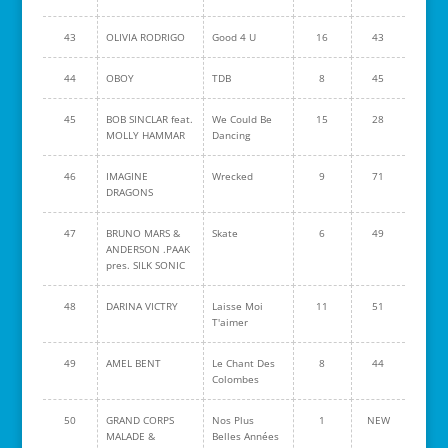
43
OLIVIA RODRIGO
Good 4 U
16
43
44
OBOY
TDB
8
45
45
BOB SINCLAR feat.
We Could Be
15
28
MOLLY HAMMAR
Dancing
46
IMAGINE
Wrecked
9
71
DRAGONS
47
BRUNO MARS &
Skate
6
49
ANDERSON .PAAK
pres. SILK SONIC
48
DARINA VICTRY
Laisse Moi
11
51
T'aimer
49
AMEL BENT
Le Chant Des
8
44
Colombes
50
GRAND CORPS
Nos Plus
1
NEW
MALADE &
Belles Années