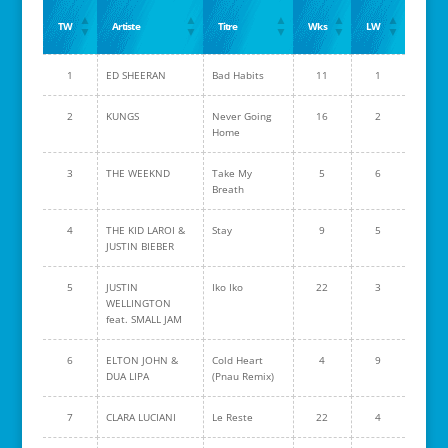
TW
Artiste
Titre
Wks
LW
1
ED SHEERAN
Bad Habits
11
1
2
KUNGS
Never Going
16
2
Home
3
THE WEEKND
Take My
5
6
Breath
4
THE KID LAROI &
Stay
9
5
JUSTIN BIEBER
5
JUSTIN
Iko Iko
22
3
WELLINGTON
feat. SMALL JAM
6
ELTON JOHN &
Cold Heart
4
9
DUA LIPA
(Pnau Remix)
7
CLARA LUCIANI
Le Reste
22
4