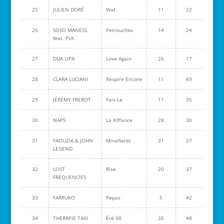
25
JULIEN DORÉ
Waf
11
22
26
SOSO MANESS
Petrouchka
14
24
feat. PLK
27
DUA LIPA
Love Again
26
17
28
CLARA LUCIANI
Respire Encore
11
69
29
JÉRÉMY FREROT
Fais-Le
11
35
30
NAPS
La Kiffance
28
30
31
FAOUZIA & JOHN
Minefields
31
27
LEGEND
32
LOST
Rise
20
37
FREQUENCIES
33
FARRUKO
Pepas
5
42
34
THERAPIE TAXI
Été 90
35
48