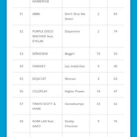
KIMBEROSE
51
ABBA
Don't Shut Me
2
85
Down
52
PURPLE DISCO
Dopamine
2
74
MACHINE feat.
EYELAR
53
MÅNESKIN
Beggin'
10
50
54
VIANNEY
Les Imbéciles
9
40
55
DOJA CAT
Woman
3
63
56
COLDPLAY
Higher Power
18
47
57
TRAVIS SCOTT &
Goosebumps
33
62
HVME
58
KOBA LAD feat.
Daddy
9
76
GAZO
Chocolat