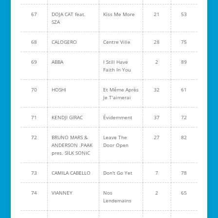
67
DOJA CAT feat.
Kiss Me More
21
53
SZA
68
CALOGERO
Centre Ville
28
75
69
ABBA
I Still Have
2
89
Faith In You
70
HOSHI
Et Même Après
32
61
Je T'aimerai
71
KENDJI GIRAC
Évidemment
37
72
72
BRUNO MARS &
Leave The
27
82
ANDERSON .PAAK
Door Open
pres. SILK SONIC
73
CAMILA CABELLO
Don't Go Yet
7
78
74
VIANNEY
Nos
2
65
Lendemains