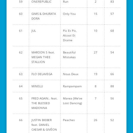
59
ONEREPUBLIC
Run
2
83
60
GIMS & DHURATA
Only You
15
57
DORA
61
JUL
Pic Et Pic,
10
68
Alcool Et
Drame
62
MAROON 5 feat.
Beautiful
27
54
MEGAN THEE
Mistakes
STALLION
63
FLO DELAVEGA
Nous Deux
19
66
64
MINELLI
Rampampam
8
88
65
FRED AGAIN.. feat.
Marea (We've
7
56
THE BLESSED
Lost Dancing)
MADONNA
66
JUSTIN BIEBER
Peaches
26
52
feat. DANIEL
CAESAR & GIVĒON