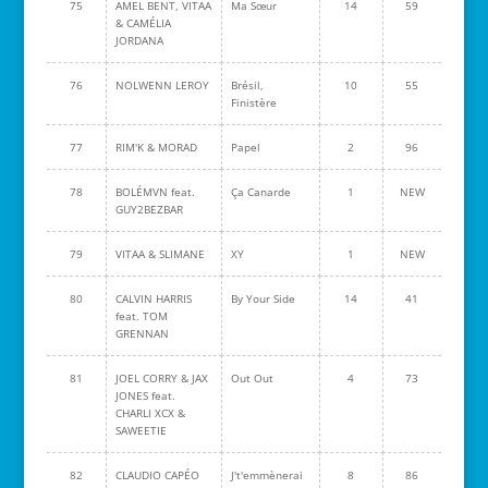
75
AMEL BENT, VITAA
Ma Sœur
14
59
& CAMÉLIA
JORDANA
76
NOLWENN LEROY
Brésil,
10
55
Finistère
77
RIM'K & MORAD
Papel
2
96
78
BOLÉMVN feat.
Ça Canarde
1
NEW
GUY2BEZBAR
79
VITAA & SLIMANE
XY
1
NEW
80
CALVIN HARRIS
By Your Side
14
41
feat. TOM
GRENNAN
81
JOEL CORRY & JAX
Out Out
4
73
JONES feat.
CHARLI XCX &
SAWEETIE
82
CLAUDIO CAPÉO
J't'emmènerai
8
86