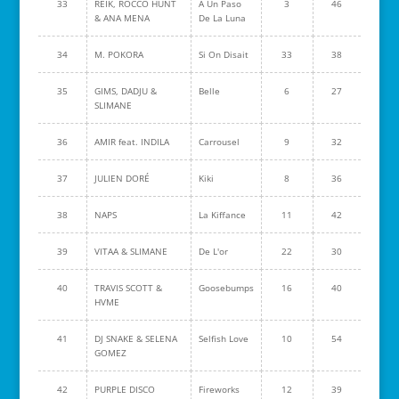
33
REIK, ROCCO HUNT
A Un Paso
3
46
& ANA MENA
De La Luna
34
M. POKORA
Si On Disait
33
38
35
GIMS, DADJU &
Belle
6
27
SLIMANE
36
AMIR feat. INDILA
Carrousel
9
32
37
JULIEN DORÉ
Kiki
8
36
38
NAPS
La Kiffance
11
42
39
VITAA & SLIMANE
De L'or
22
30
40
TRAVIS SCOTT &
Goosebumps
16
40
HVME
41
DJ SNAKE & SELENA
Selfish Love
10
54
GOMEZ
42
PURPLE DISCO
Fireworks
12
39