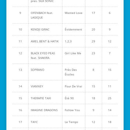
pres. SILK SONIC
9
OFENBACH feat.
Wasted Love
17
6
LAGIQUE
10
KENDJI GIRAC
Évidemment
20
9
11
AMEL BENT & HATIK
1,2,3
29
12
12
BLACK EYED PEAS
Girl Like Me
23
7
feat. SHAKIRA
13
SOPRANO
Près Des
8
16
Étoiles
14
VIANNEY
Pour De Vrai
15
11
15
THERAPIE TAXI
Été 90
18
25
16
IMAGINE DRAGONS
Follow You
9
14
17
TAYC
Le Temps
12
18