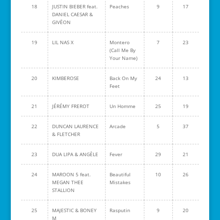
18
JUSTIN BIEBER feat.
Peaches
9
17
DANIEL CAESAR &
GIVĒON
19
LIL NAS X
Montero
7
23
(Call Me By
Your Name)
20
KIMBEROSE
Back On My
24
13
Feet
21
JÉRÉMY FREROT
Un Homme
25
19
22
DUNCAN LAURENCE
Arcade
5
37
& FLETCHER
23
DUA LIPA & ANGÈLE
Fever
29
21
24
MAROON 5 feat.
Beautiful
10
26
MEGAN THEE
Mistakes
STALLION
25
MAJESTIC & BONEY
Rasputin
9
20
M