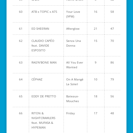
60
ATB x TOPIC x A7S
Your Love
16
58
(9PM)
61
ED SHEERAN
Afterglow
21
47
62
CLAUDIO CAPÉO
Senza Una
15
70
feat. DAVIDE
Donna
ESPOSITO
63
RAG'N'BONE MAN
All You Ever
9
86
Wanted
64
CÉPHAZ
On A Mangé
10
79
Le Soleil
65
EDDY DE PRETTO
Bateaux-
18
56
Mouches
66
RITON &
Friday
17
48
NIGHTCRAWLERS
feat. MUFASA &
HYPEMAN