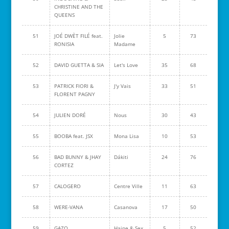
CHRISTINE AND THE
QUEENS
51
JOÉ DWÈT FILÉ feat.
Jolie
5
73
RONISIA
Madame
52
DAVID GUETTA & SIA
Let's Love
35
68
53
PATRICK FIORI &
J'y Vais
33
51
FLORENT PAGNY
54
JULIEN DORÉ
Nous
30
43
55
BOOBA feat. JSX
Mona Lisa
10
53
56
BAD BUNNY & JHAY
Dákiti
24
76
CORTEZ
57
CALOGERO
Centre Ville
11
63
58
WERE-VANA
Casanova
17
50
59
GAZO
Haine & Sex
5
52