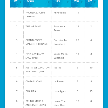
TW
Artiste
Titre
Wks
LW
1
FAOUZIA & JOHN
Minefields
14
1
LEGEND
2
THE WEEKND
Save Your
18
2
Tears
3
GRAND CORPS
Derrière Le
22
4
MALADE & LOUANE
Brouillard
4
P!NK & WILLOW
Cover Me In
14
3
SAGE HART
Sunshine
5
JUSTIN WELLINGTON
Iko Iko
5
10
feat. SMALL JAM
6
CLARA LUCIANI
Le Reste
5
5
7
DUA LIPA
Love Again
9
15
8
BRUNO MARS &
Leave The
10
8
ANDERSON .PAAK
Door Open