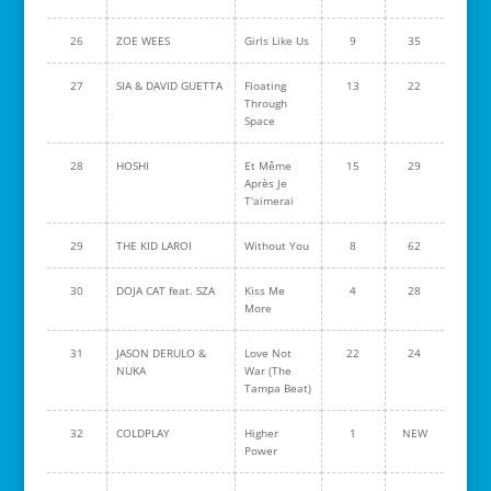
26
ZOE WEES
Girls Like Us
9
35
27
SIA & DAVID GUETTA
Floating
13
22
Through
Space
28
HOSHI
Et Même
15
29
Après Je
T'aimerai
29
THE KID LAROI
Without You
8
62
30
DOJA CAT feat. SZA
Kiss Me
4
28
More
31
JASON DERULO &
Love Not
22
24
NUKA
War (The
Tampa Beat)
32
COLDPLAY
Higher
1
NEW
Power