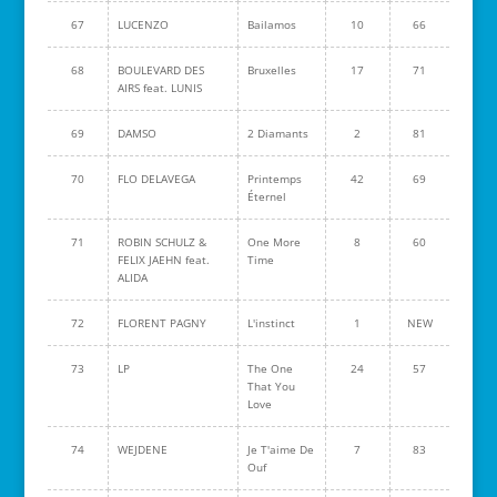
67
LUCENZO
Bailamos
10
66
68
BOULEVARD DES
Bruxelles
17
71
AIRS feat. LUNIS
69
DAMSO
2 Diamants
2
81
70
FLO DELAVEGA
Printemps
42
69
Éternel
71
ROBIN SCHULZ &
One More
8
60
FELIX JAEHN feat.
Time
ALIDA
72
FLORENT PAGNY
L'instinct
1
NEW
73
LP
The One
24
57
That You
Love
74
WEJDENE
Je T'aime De
7
83
Ouf