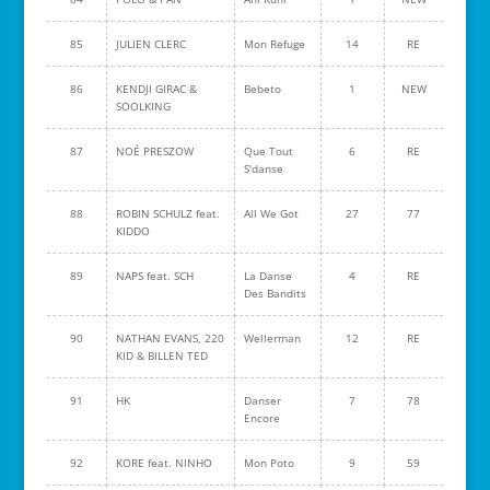
85
JULIEN CLERC
Mon Refuge
14
RE
86
KENDJI GIRAC &
Bebeto
1
NEW
SOOLKING
87
NOÉ PRESZOW
Que Tout
6
RE
S'danse
88
ROBIN SCHULZ feat.
All We Got
27
77
KIDDO
89
NAPS feat. SCH
La Danse
4
RE
Des Bandits
90
NATHAN EVANS, 220
Wellerman
12
RE
KID & BILLEN TED
91
HK
Danser
7
78
Encore
92
KORE feat. NINHO
Mon Poto
9
59