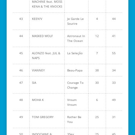
MACHINE feat. MOSS
KENA & THE KNOCKS
43
KEEN'V
Je Garde Le
4
44
Sourire
44
MASKED WOLF
Astronaut In
12
41
The Ocean
45
ALONZO feat. JUL &
La Seleção
7
55
NAPS
46
VIANNEY
Beau-Papa
38
34
47
SIA
Courage To
30
33
Change
48
MOHA K
Vroum
6
49
Vroum
49
TOM GREGORY
Rather Be
25
31
You
50
INDOCHINE &
3Sex
25
45