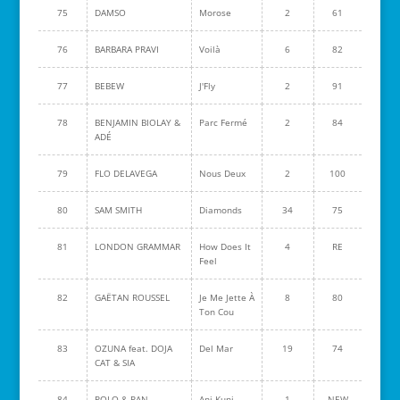
75
DAMSO
Morose
2
61
76
BARBARA PRAVI
Voilà
6
82
77
BEBEW
J'Fly
2
91
78
BENJAMIN BIOLAY &
Parc Fermé
2
84
ADÉ
79
FLO DELAVEGA
Nous Deux
2
100
80
SAM SMITH
Diamonds
34
75
81
LONDON GRAMMAR
How Does It
4
RE
Feel
82
GAËTAN ROUSSEL
Je Me Jette À
8
80
Ton Cou
83
OZUNA feat. DOJA
Del Mar
19
74
CAT & SIA
84
POLO & PAN
Ani Kuni
1
NEW