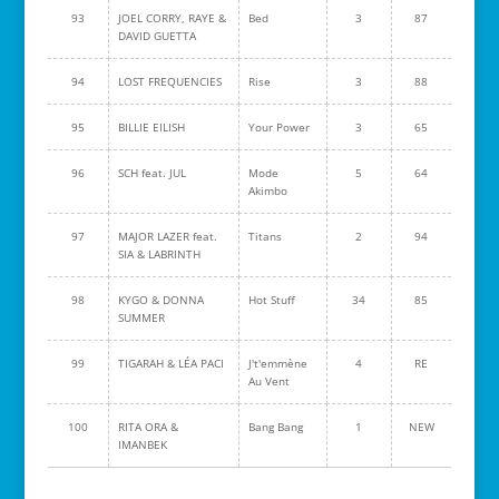
93
JOEL CORRY, RAYE &
Bed
3
87
DAVID GUETTA
94
LOST FREQUENCIES
Rise
3
88
95
BILLIE EILISH
Your Power
3
65
96
SCH feat. JUL
Mode
5
64
Akimbo
97
MAJOR LAZER feat.
Titans
2
94
SIA & LABRINTH
98
KYGO & DONNA
Hot Stuff
34
85
SUMMER
99
TIGARAH & LÉA PACI
J't'emmène
4
RE
Au Vent
100
RITA ORA &
Bang Bang
1
NEW
IMANBEK