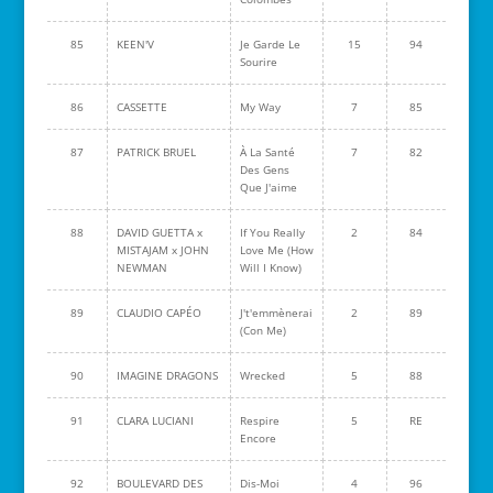
85
KEEN'V
Je Garde Le
15
94
Sourire
86
CASSETTE
My Way
7
85
87
PATRICK BRUEL
À La Santé
7
82
Des Gens
Que J'aime
88
DAVID GUETTA x
If You Really
2
84
MISTAJAM x JOHN
Love Me (How
NEWMAN
Will I Know)
89
CLAUDIO CAPÉO
J't'emmènerai
2
89
(Con Me)
90
IMAGINE DRAGONS
Wrecked
5
88
91
CLARA LUCIANI
Respire
5
RE
Encore
92
BOULEVARD DES
Dis-Moi
4
96