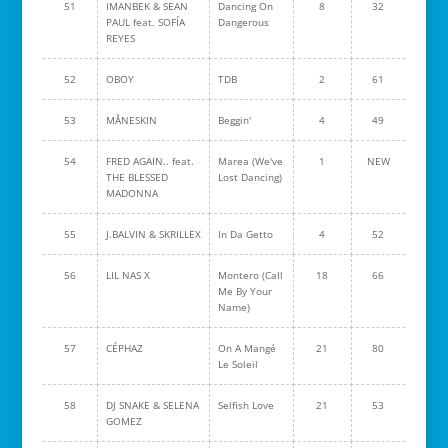
51
IMANBEK & SEAN
Dancing On
8
32
PAUL feat. SOFÍA
Dangerous
REYES
52
OBOY
TDB
2
61
53
MÅNESKIN
Beggin'
4
49
54
FRED AGAIN.. feat.
Marea (We've
1
NEW
THE BLESSED
Lost Dancing)
MADONNA
55
J.BALVIN & SKRILLEX
In Da Getto
4
52
56
LIL NAS X
Montero (Call
18
66
Me By Your
Name)
57
CÉPHAZ
On A Mangé
21
80
Le Soleil
58
DJ SNAKE & SELENA
Selfish Love
21
53
GOMEZ