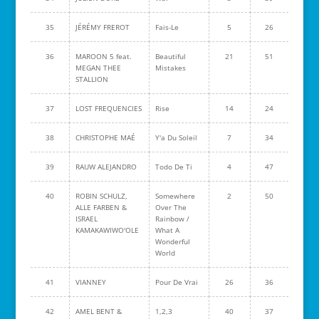
35
JÉRÉMY FREROT
Fais-Le
5
26
36
MAROON 5 feat.
Beautiful
21
51
MEGAN THEE
Mistakes
STALLION
37
LOST FREQUENCIES
Rise
14
24
38
CHRISTOPHE MAÉ
Y'a Du Soleil
7
34
39
RAUW ALEJANDRO
Todo De Ti
4
47
40
ROBIN SCHULZ,
Somewhere
2
50
ALLE FARBEN &
Over The
ISRAEL
Rainbow /
KAMAKAWIWO'OLE
What A
Wonderful
World
41
VIANNEY
Pour De Vrai
26
36
42
AMEL BENT &
1,2,3
40
37