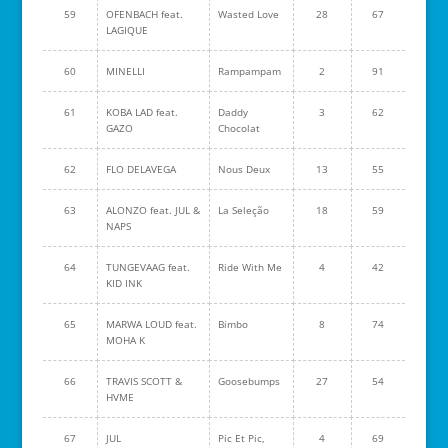
59
OFENBACH feat.
Wasted Love
28
67
LAGIQUE
60
MINELLI
Rampampam
2
91
61
KOBA LAD feat.
Daddy
3
62
GAZO
Chocolat
62
FLO DELAVEGA
Nous Deux
13
55
63
ALONZO feat. JUL &
La Seleção
18
59
NAPS
64
TUNGEVAAG feat.
Ride With Me
4
42
KID INK
65
MARWA LOUD feat.
Bimbo
8
74
MOHA K
66
TRAVIS SCOTT &
Goosebumps
27
54
HVME
67
JUL
Pic Et Pic,
4
69