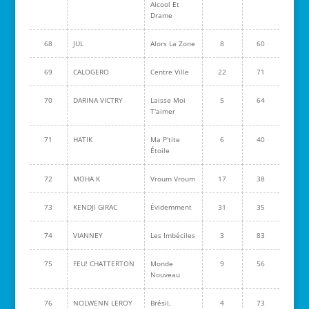
Alcool Et
Drame
68
JUL
Alors La Zone
8
60
69
CALOGERO
Centre Ville
22
71
70
DARINA VICTRY
Laisse Moi
5
64
T'aimer
71
HATIK
Ma P'tite
6
40
Étoile
72
MOHA K
Vroum Vroum
17
38
73
KENDJI GIRAC
Évidemment
31
35
74
VIANNEY
Les Imbéciles
3
83
75
FEU! CHATTERTON
Monde
9
56
Nouveau
76
NOLWENN LEROY
Brésil,
4
73