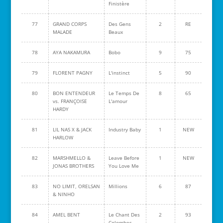
Finistère
77
GRAND CORPS
Des Gens
2
RE
MALADE
Beaux
78
AYA NAKAMURA
Bobo
9
75
79
FLORENT PAGNY
L'instinct
5
90
80
BON ENTENDEUR
Le Temps De
8
65
vs. FRANÇOISE
L'amour
HARDY
81
LIL NAS X & JACK
Industry Baby
1
NEW
HARLOW
82
MARSHMELLO &
Leave Before
1
NEW
JONAS BROTHERS
You Love Me
83
NO LIMIT, ORELSAN
Millions
6
87
& NINHO
84
AMEL BENT
Le Chant Des
2
93
Colombes