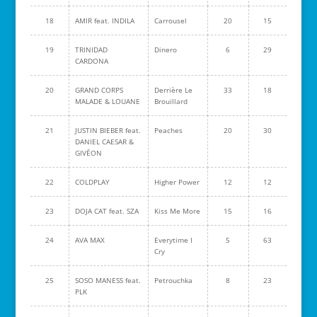
18
AMIR feat. INDILA
Carrousel
20
15
19
TRINIDAD
Dinero
6
29
CARDONA
20
GRAND CORPS
Derrière Le
33
18
MALADE & LOUANE
Brouillard
21
JUSTIN BIEBER feat.
Peaches
20
30
DANIEL CAESAR &
GIVĒON
22
COLDPLAY
Higher Power
12
12
23
DOJA CAT feat. SZA
Kiss Me More
15
16
24
AVA MAX
Everytime I
5
63
Cry
25
SOSO MANESS feat.
Petrouchka
8
23
PLK