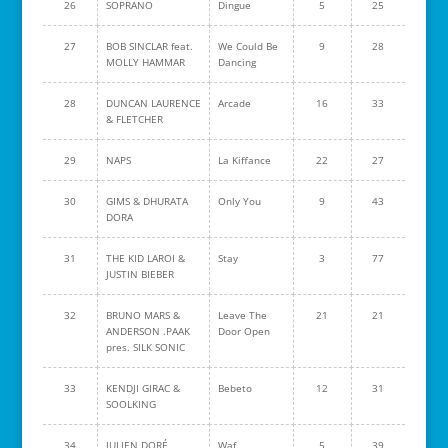
26
SOPRANO
Dingue
5
25
27
BOB SINCLAR feat.
We Could Be
9
28
MOLLY HAMMAR
Dancing
28
DUNCAN LAURENCE
Arcade
16
33
& FLETCHER
29
NAPS
La Kiffance
22
27
30
GIMS & DHURATA
Only You
9
43
DORA
31
THE KID LAROI &
Stay
3
77
JUSTIN BIEBER
32
BRUNO MARS &
Leave The
21
21
ANDERSON .PAAK
Door Open
pres. SILK SONIC
33
KENDJI GIRAC &
Bebeto
12
31
SOOLKING
34
JULIEN DORÉ
Waf
5
39