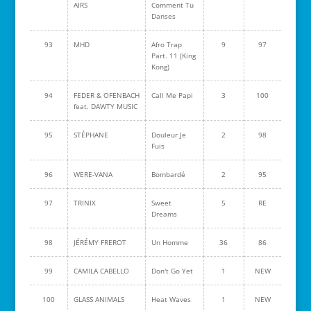
AIRS
Comment Tu
Danses
93
MHD
Afro Trap
9
97
Part. 11 (King
Kong)
94
FEDER & OFENBACH
Call Me Papi
3
100
feat. DAWTY MUSIC
95
STÉPHANE
Douleur Je
2
98
Fuis
96
WERE-VANA
Bombardé
2
95
97
TRINIX
Sweet
5
RE
Dreams
98
JÉRÉMY FREROT
Un Homme
36
86
99
CAMILA CABELLO
Don't Go Yet
1
NEW
100
GLASS ANIMALS
Heat Waves
1
NEW