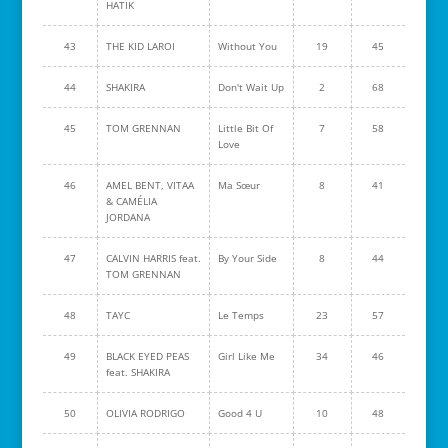
HATIK
43
THE KID LAROI
Without You
19
45
44
SHAKIRA
Don't Wait Up
2
68
45
TOM GRENNAN
Little Bit Of
7
58
Love
46
AMEL BENT, VITAA
Ma Sœur
8
41
& CAMÉLIA
JORDANA
47
CALVIN HARRIS feat.
By Your Side
8
44
TOM GRENNAN
48
TAYC
Le Temps
23
57
49
BLACK EYED PEAS
Girl Like Me
34
46
feat. SHAKIRA
50
OLIVIA RODRIGO
Good 4 U
10
48