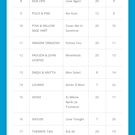
8
DUA LIPA
Love Again
20
9
9
POLO & PAN
Ani Kuni
12
8
10
P!NK & WILLOW
Cover Me In
25
10
SAGE HART
Sunshine
11
IMAGINE DRAGONS
Follow You
20
11
12
FAOUZIA & JOHN
Minefields
25
13
LEGEND
13
DADJU & ANITTA
Mon Soleil
8
14
14
LOUANE
Aimer À Mort
7
22
15
HOSHI
Et Même
26
17
Après Je
T'aimerai
16
SHOUSE
Love Tonight
7
20
17
THERAPIE TAXI
Été 90
29
19