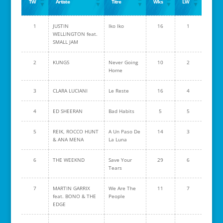
TW
Artiste
Titre
Wks
LW
1
JUSTIN
Iko Iko
16
1
WELLINGTON feat.
SMALL JAM
2
KUNGS
Never Going
10
2
Home
3
CLARA LUCIANI
Le Reste
16
4
4
ED SHEERAN
Bad Habits
5
5
5
REIK, ROCCO HUNT
A Un Paso De
14
3
& ANA MENA
La Luna
6
THE WEEKND
Save Your
29
6
Tears
7
MARTIN GARRIX
We Are The
11
7
feat. BONO & THE
People
EDGE