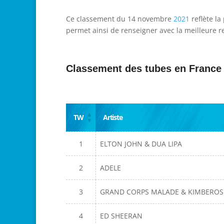
Ce classement du 14 novembre
2021
reflète la
permet ainsi de renseigner avec la meilleure re
Classement des tubes en France
TW
Artiste
1
ELTON JOHN & DUA LIPA
2
ADELE
3
GRAND CORPS MALADE & KIMBEROS
4
ED SHEERAN