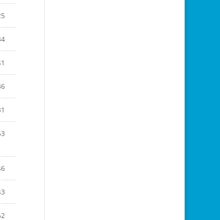
25
34
41
36
31
53
46
43
52