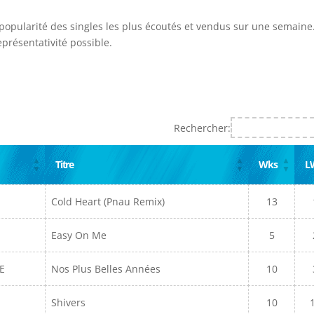
 popularité des singles les plus écoutés et vendus sur une semaine.
présentativité possible.
Rechercher:
Titre
Wks
L
Cold Heart (Pnau Remix)
13
Easy On Me
5
E
Nos Plus Belles Années
10
Shivers
10