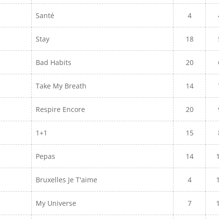
Santé
4
Stay
18
Bad Habits
20
Take My Breath
14
Respire Encore
20
1+1
15
Pepas
14
Bruxelles Je T'aime
4
My Universe
7