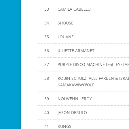
33
CAMILA CABELLO
34
SHOUSE
35
LOUANE
36
JULIETTE ARMANET
37
PURPLE DISCO MACHINE feat. EYELA
38
ROBIN SCHULZ, ALLE FARBEN & ISRA
KAMAKAWIWO'OLE
39
NOLWENN LEROY
40
JASON DERULO
41
KUNGS