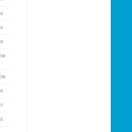
50
45
59
EW
EW
39
37
85