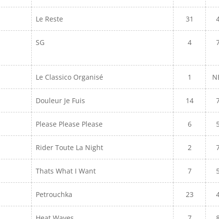
Le Reste
31
SG
4
Le Classico Organisé
1
N
Douleur Je Fuis
14
Please Please Please
6
Rider Toute La Night
2
Thats What I Want
7
Petrouchka
23
Heat Waves
7