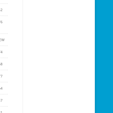
42
76
EW
74
58
77
54
47
81