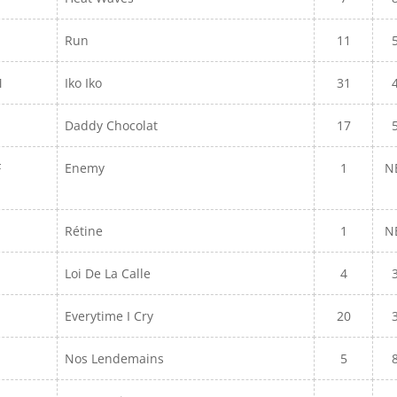
Run
11
M
Iko Iko
31
Daddy Chocolat
17
F
Enemy
1
N
Rétine
1
N
Loi De La Calle
4
Everytime I Cry
20
Nos Lendemains
5