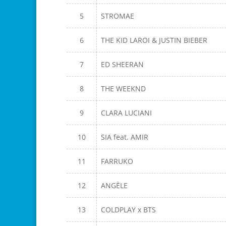
5
STROMAE
6
THE KID LAROI & JUSTIN BIEBER
7
ED SHEERAN
8
THE WEEKND
9
CLARA LUCIANI
10
SIA feat. AMIR
11
FARRUKO
12
ANGÈLE
13
COLDPLAY x BTS