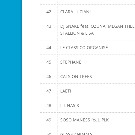
42
CLARA LUCIANI
43
DJ SNAKE feat. OZUNA, MEGAN THEE
STALLION & LISA
44
LE CLASSICO ORGANISÉ
45
STÉPHANE
46
CATS ON TREES
47
LAETI
48
LIL NAS X
49
SOSO MANESS feat. PLK
50
GLASS ANIMALS