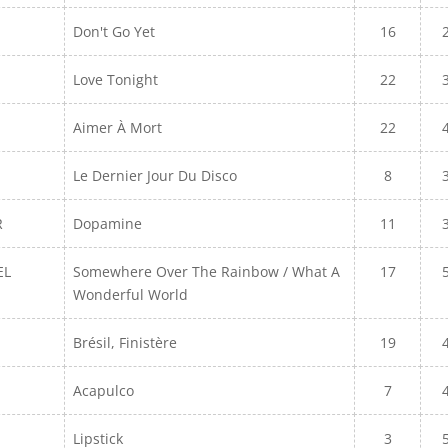
Don't Go Yet
16
Love Tonight
22
Aimer À Mort
22
Le Dernier Jour Du Disco
8
R
Dopamine
11
EL
Somewhere Over The Rainbow / What A
17
Wonderful World
Brésil, Finistère
19
Acapulco
7
Lipstick
3