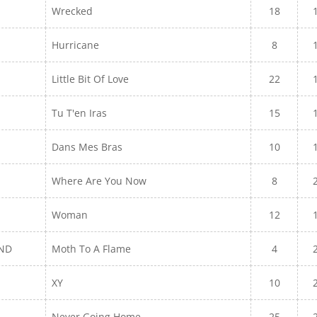
Wrecked
18
Hurricane
8
Little Bit Of Love
22
Tu T'en Iras
15
Dans Mes Bras
10
Where Are You Now
8
Woman
12
KND
Moth To A Flame
4
XY
10
Never Going Home
25