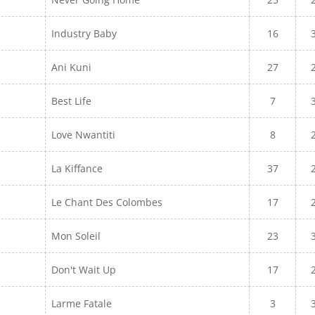
Industry Baby
16
Ani Kuni
27
Best Life
7
Love Nwantiti
8
La Kiffance
37
Le Chant Des Colombes
17
Mon Soleil
23
Don't Wait Up
17
Larme Fatale
3