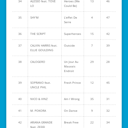
34
ALESSO feat. TOVE
Heroes (We
13
46
LO
Could Be)
35
SHY'M
L'effet De
4
47
Serre
36
THE SCRIPT
Superheroes
15
42
37
CALVIN HARRIS feat.
Outside
7
39
ELLIE GOULDING
38
CALOGERO
Un Jour Au
29
28
Mauvais
Endroit
39
SOPRANO feat.
Fresh Prince
12
45
UNCLE PHIL
40
NICO & VINZ
Am I Wrong
35
31
41
M. POKORA
On Danse
9
32
42
ARIANA GRANDE
Break Free
22
34
feat. ZEDD