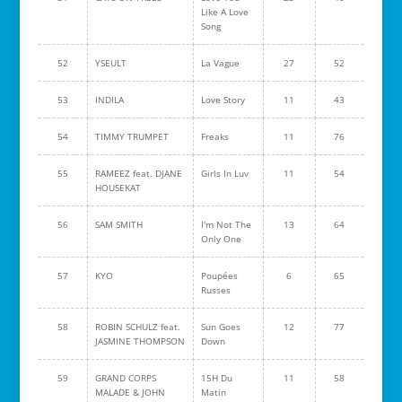
Like A Love
Song
52
YSEULT
La Vague
27
52
53
INDILA
Love Story
11
43
54
TIMMY TRUMPET
Freaks
11
76
55
RAMEEZ feat. DJANE
Girls In Luv
11
54
HOUSEKAT
56
SAM SMITH
I'm Not The
13
64
Only One
57
KYO
Poupées
6
65
Russes
58
ROBIN SCHULZ feat.
Sun Goes
12
77
JASMINE THOMPSON
Down
59
GRAND CORPS
15H Du
11
58
MALADE & JOHN
Matin