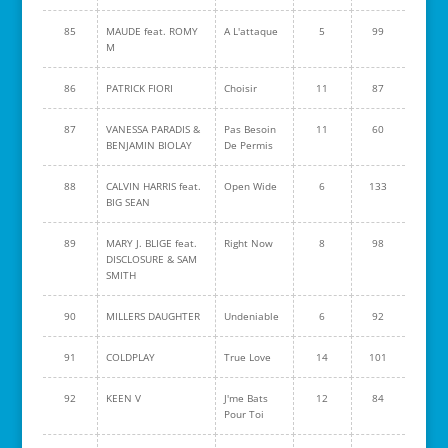
85
MAUDE feat. ROMY
A L'attaque
5
99
M
86
PATRICK FIORI
Choisir
11
87
87
VANESSA PARADIS &
Pas Besoin
11
60
BENJAMIN BIOLAY
De Permis
88
CALVIN HARRIS feat.
Open Wide
6
133
BIG SEAN
89
MARY J. BLIGE feat.
Right Now
8
98
DISCLOSURE & SAM
SMITH
90
MILLERS DAUGHTER
Undeniable
6
92
91
COLDPLAY
True Love
14
101
92
KEEN V
J'me Bats
12
84
Pour Toi