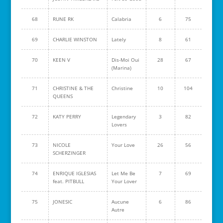
68
RUNE RK
Calabria
6
75
69
CHARLIE WINSTON
Lately
8
61
70
KEEN V
Dis-Moi Oui
28
67
(Marina)
71
CHRISTINE & THE
Christine
10
104
QUEENS
72
KATY PERRY
Legendary
3
82
Lovers
73
NICOLE
Your Love
26
56
SCHERZINGER
74
ENRIQUE IGLESIAS
Let Me Be
7
69
feat. PITBULL
Your Lover
75
JONESIC
Aucune
6
86
Autre