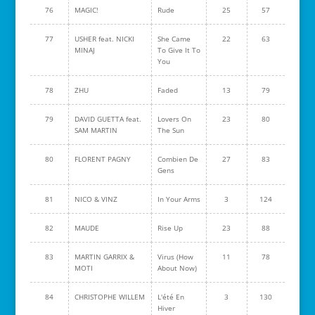
76
MAGIC!
Rude
25
57
77
USHER feat. NICKI
She Came
22
63
MINAJ
To Give It To
You
78
ZHU
Faded
13
79
79
DAVID GUETTA feat.
Lovers On
23
80
SAM MARTIN
The Sun
80
FLORENT PAGNY
Combien De
27
83
Gens
81
NICO & VINZ
In Your Arms
3
124
82
MAUDE
Rise Up
23
88
83
MARTIN GARRIX &
Virus (How
11
78
MOTI
About Now)
84
CHRISTOPHE WILLEM
L'été En
3
130
Hiver