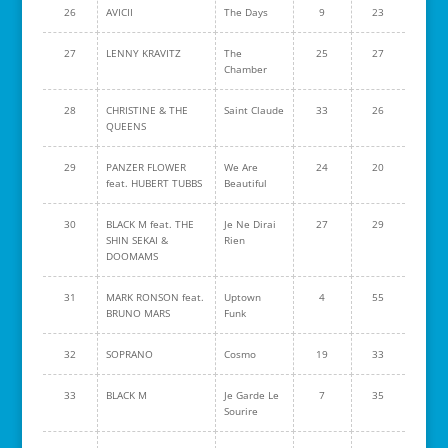
26
AVICII
The Days
9
23
27
LENNY KRAVITZ
The
25
27
Chamber
28
CHRISTINE & THE
Saint Claude
33
26
QUEENS
29
PANZER FLOWER
We Are
24
20
feat. HUBERT TUBBS
Beautiful
30
BLACK M feat. THE
Je Ne Dirai
27
29
SHIN SEKAI &
Rien
DOOMAMS
31
MARK RONSON feat.
Uptown
4
55
BRUNO MARS
Funk
32
SOPRANO
Cosmo
19
33
33
BLACK M
Je Garde Le
7
35
Sourire