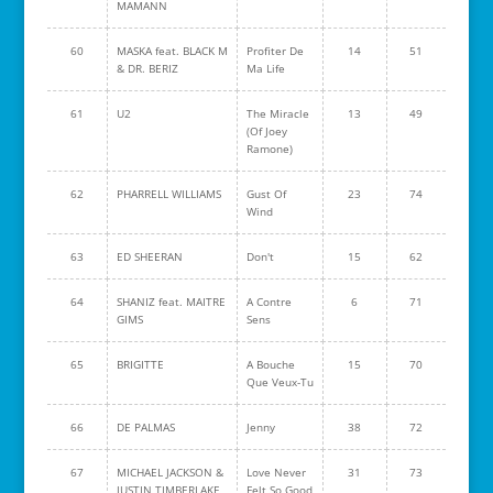
MAMANN
60
MASKA feat. BLACK M
Profiter De
14
51
& DR. BERIZ
Ma Life
61
U2
The Miracle
13
49
(Of Joey
Ramone)
62
PHARRELL WILLIAMS
Gust Of
23
74
Wind
63
ED SHEERAN
Don't
15
62
64
SHANIZ feat. MAITRE
A Contre
6
71
GIMS
Sens
65
BRIGITTE
A Bouche
15
70
Que Veux-Tu
66
DE PALMAS
Jenny
38
72
67
MICHAEL JACKSON &
Love Never
31
73
JUSTIN TIMBERLAKE
Felt So Good