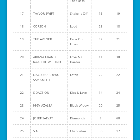
That Bass
17
TAYLOR SWIFT
Shake It Off
15
19
18
CORSON
Loud
23
18
19
THE AVENER
Fade Out
37
21
Lines
20
ARIANA GRANDE
Love Me
11
30
feat. THE WEEKND
Harder
21
DISCLOSURE feat.
Latch
22
22
SAM SMITH
22
SIDACTION
Kiss & Love
14
24
23
IGGY AZALEA
Black Widow
20
25
24
JOSEF SALVAT
Diamonds
3
68
25
SIA
Chandelier
36
17