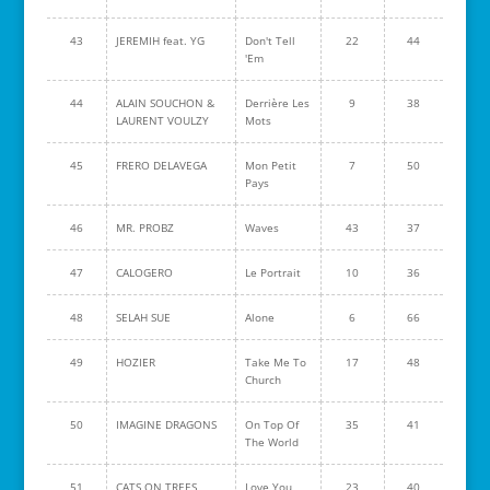
43
JEREMIH feat. YG
Don't Tell
22
44
'Em
44
ALAIN SOUCHON &
Derrière Les
9
38
LAURENT VOULZY
Mots
45
FRERO DELAVEGA
Mon Petit
7
50
Pays
46
MR. PROBZ
Waves
43
37
47
CALOGERO
Le Portrait
10
36
48
SELAH SUE
Alone
6
66
49
HOZIER
Take Me To
17
48
Church
50
IMAGINE DRAGONS
On Top Of
35
41
The World
51
CATS ON TREES
Love You
23
40