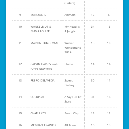
(Habits)
9
MAROON 5
Animals
12
6
10
WANKELMUT &
My Head Is
34
15
EMMA LOUISE
A Jungle
11
MARTIN TUNGEVAAG
Wicked
15
10
Wonderland
2014
12
CALVIN HARRIS feat.
Blame
14
14
JOHN NEWMAN
13
FRERO DELAVEGA
Sweet
30
11
Darling
14
COLDPLAY
A Sky Full Of
31
16
Stars
15
CHARLI XCX
Boom Clap
18
12
16
MEGHAN TRAINOR
All About
16
13