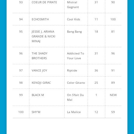
93
COEUR DE PIRATE
Mistral
31
90
Gagnant
94
ECHOSMITH
Cool Kids
11
100
95
JESSIE J, ARIANA
Bang Bang
18
81
GRANDE & NICKI
MINAJ
96
THE SHADY
Addicted To
31
96
BROTHERS
Your Love
97
VANCE JOY
Riptide
36
91
98
KENDJI GIRAC
Color Gitano
25
89
99
BLACK M
On S'fait Du
1
NEW
Mal
100
SHY'M
La Malice
12
59