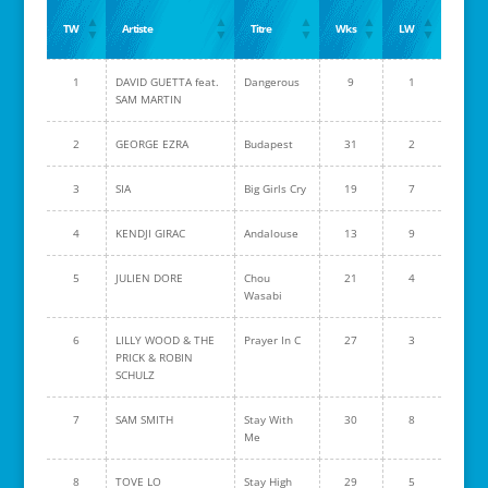
TW
Artiste
Titre
Wks
LW
1
DAVID GUETTA feat.
Dangerous
9
1
SAM MARTIN
2
GEORGE EZRA
Budapest
31
2
3
SIA
Big Girls Cry
19
7
4
KENDJI GIRAC
Andalouse
13
9
5
JULIEN DORE
Chou
21
4
Wasabi
6
LILLY WOOD & THE
Prayer In C
27
3
PRICK & ROBIN
SCHULZ
7
SAM SMITH
Stay With
30
8
Me
8
TOVE LO
Stay High
29
5