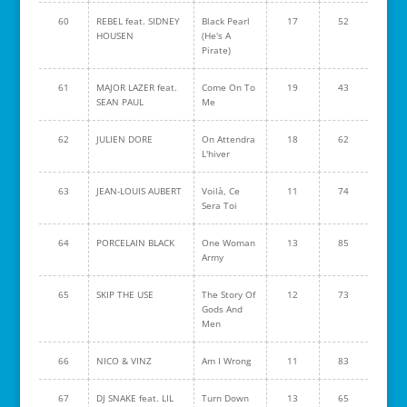
60
REBEL feat. SIDNEY
Black Pearl
17
52
HOUSEN
(He's A
Pirate)
61
MAJOR LAZER feat.
Come On To
19
43
SEAN PAUL
Me
62
JULIEN DORE
On Attendra
18
62
L'hiver
63
JEAN-LOUIS AUBERT
Voilà, Ce
11
74
Sera Toi
64
PORCELAIN BLACK
One Woman
13
85
Army
65
SKIP THE USE
The Story Of
12
73
Gods And
Men
66
NICO & VINZ
Am I Wrong
11
83
67
DJ SNAKE feat. LIL
Turn Down
13
65