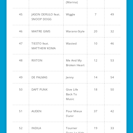
(Marina)
45
JASON DERULO feat.
Wiggle
7
49
SNOOP DOGG
46
MAITRE GIMS
Warano-Style
20
32
47
TIESTO feat.
Wasted
10
46
MATTHEW KOMA
48
RIXTON
Me And My
12
53
Broken Heart
49
DE PALMAS
Jenny
14
54
50
DAFT PUNK
Give Life
18
50
Back To
Music
51
AUDEN
Pour Mieux
37
42
S'unir
52
INDILA
Tourner
19
33
Dans Le Vide