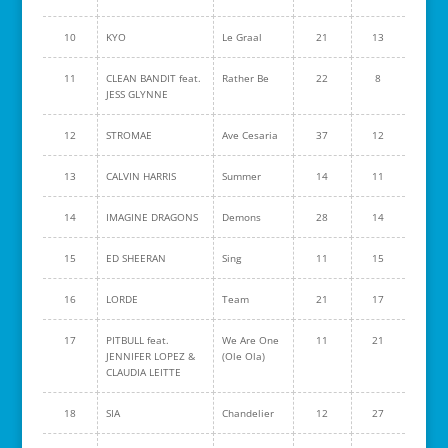
10
KYO
Le Graal
21
13
11
CLEAN BANDIT feat.
Rather Be
22
8
JESS GLYNNE
12
STROMAE
Ave Cesaria
37
12
13
CALVIN HARRIS
Summer
14
11
14
IMAGINE DRAGONS
Demons
28
14
15
ED SHEERAN
Sing
11
15
16
LORDE
Team
21
17
17
PITBULL feat.
We Are One
11
21
JENNIFER LOPEZ &
(Ole Ola)
CLAUDIA LEITTE
18
SIA
Chandelier
12
27