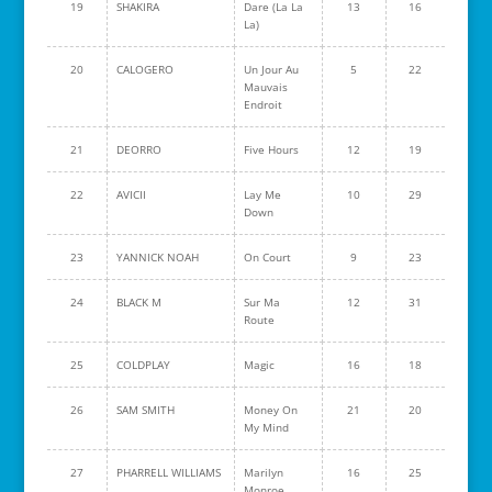
19
SHAKIRA
Dare (La La
13
16
La)
20
CALOGERO
Un Jour Au
5
22
Mauvais
Endroit
21
DEORRO
Five Hours
12
19
22
AVICII
Lay Me
10
29
Down
23
YANNICK NOAH
On Court
9
23
24
BLACK M
Sur Ma
12
31
Route
25
COLDPLAY
Magic
16
18
26
SAM SMITH
Money On
21
20
My Mind
27
PHARRELL WILLIAMS
Marilyn
16
25
Monroe