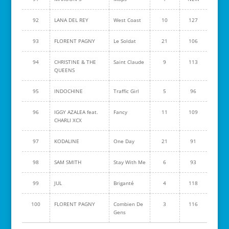
92
LANA DEL REY
West Coast
10
127
93
FLORENT PAGNY
Le Soldat
21
106
94
CHRISTINE & THE
Saint Claude
9
113
QUEENS
95
INDOCHINE
Traffic Girl
5
96
96
IGGY AZALEA feat.
Fancy
11
109
CHARLI XCX
97
KODALINE
One Day
21
91
98
SAM SMITH
Stay With Me
6
93
99
JUL
Briganté
4
118
100
FLORENT PAGNY
Combien De
3
116
Gens