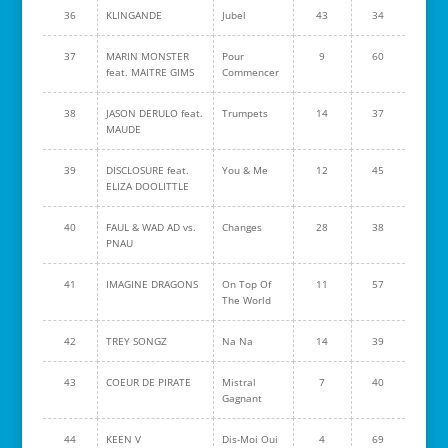
36
KLINGANDE
Jubel
43
34
37
MARIN MONSTER
Pour
9
60
feat. MAITRE GIMS
Commencer
38
JASON DERULO feat.
Trumpets
14
37
MAUDE
39
DISCLOSURE feat.
You & Me
12
45
ELIZA DOOLITTLE
40
FAUL & WAD AD vs.
Changes
28
38
PNAU
41
IMAGINE DRAGONS
On Top Of
11
57
The World
42
TREY SONGZ
Na Na
14
39
43
COEUR DE PIRATE
Mistral
7
40
Gagnant
44
KEEN V
Dis-Moi Oui
4
69