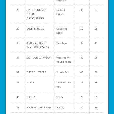
28
DAFT PUNK feat.
Instant
39
24
JULIAN
Crush
CASABLANCAS
29
ONEREPUBLIC
Counting
52
28
Stars
30
ARIANA GRANDE
Problem
8
41
feat. IGGY AZALEA
31
LONDON GRAMMAR
Wasting My
47
26
Young Years
32
CATS ON TREES
Sirens Call
60
30
33
AVICII
Addicted To
23
35
You
34
INDILA
S.O.S
5
55
35
PHARRELL WILLIAMS
Happy
30
36