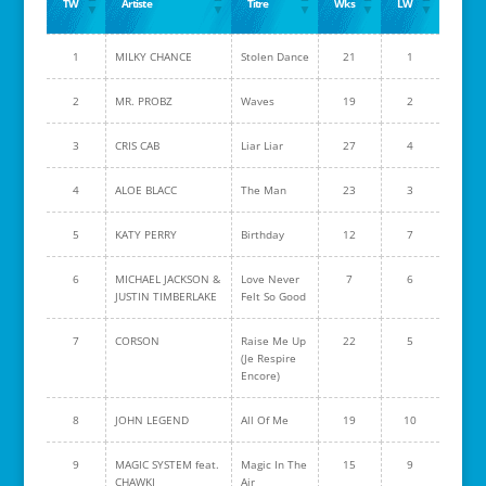
TW
Artiste
Titre
Wks
LW
1
MILKY CHANCE
Stolen Dance
21
1
2
MR. PROBZ
Waves
19
2
3
CRIS CAB
Liar Liar
27
4
4
ALOE BLACC
The Man
23
3
5
KATY PERRY
Birthday
12
7
6
MICHAEL JACKSON &
Love Never
7
6
JUSTIN TIMBERLAKE
Felt So Good
7
CORSON
Raise Me Up
22
5
(Je Respire
Encore)
8
JOHN LEGEND
All Of Me
19
10
9
MAGIC SYSTEM feat.
Magic In The
15
9
CHAWKI
Air