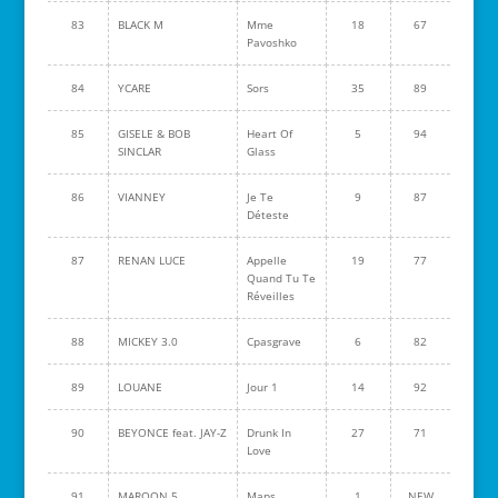
83
BLACK M
Mme
18
67
Pavoshko
84
YCARE
Sors
35
89
85
GISELE & BOB
Heart Of
5
94
SINCLAR
Glass
86
VIANNEY
Je Te
9
87
Déteste
87
RENAN LUCE
Appelle
19
77
Quand Tu Te
Réveilles
88
MICKEY 3.0
Cpasgrave
6
82
89
LOUANE
Jour 1
14
92
90
BEYONCE feat. JAY-Z
Drunk In
27
71
Love
91
MAROON 5
Maps
1
NEW