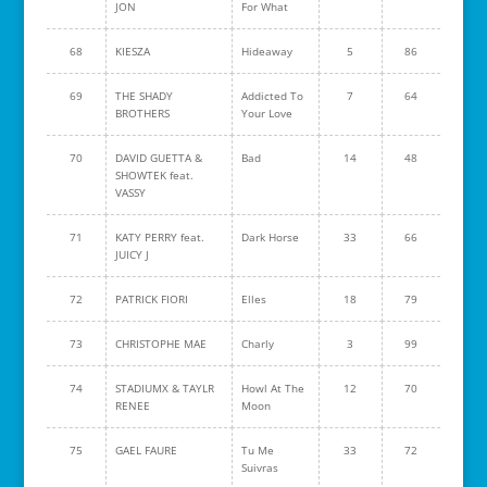
JON
For What
68
KIESZA
Hideaway
5
86
69
THE SHADY
Addicted To
7
64
BROTHERS
Your Love
70
DAVID GUETTA &
Bad
14
48
SHOWTEK feat.
VASSY
71
KATY PERRY feat.
Dark Horse
33
66
JUICY J
72
PATRICK FIORI
Elles
18
79
73
CHRISTOPHE MAE
Charly
3
99
74
STADIUMX & TAYLR
Howl At The
12
70
RENEE
Moon
75
GAEL FAURE
Tu Me
33
72
Suivras