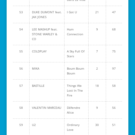
53
DUKE DUMONT feat.
I Got U
21
47
JAX JONES
54
LEE MASHUP feat.
Hum
9
68
STONE WARLEY &
Connection
CO
55
COLDPLAY
A Sky Full Of
7
75
Stars
56
MIKA
Boum Boum
2
97
Boum
57
BASTILLE
Things We
18
58
Lost In The
Fire
58
VALENTIN MARCEAU
Défendre
9
56
Alice
59
U2
Ordinary
30
51
Love