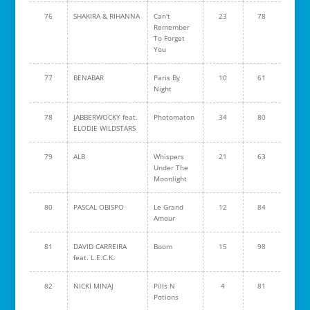
76
SHAKIRA & RIHANNA
Can't
23
78
Remember
To Forget
You
77
BENABAR
Paris By
10
61
Night
78
JABBERWOCKY feat.
Photomaton
34
80
ELODIE WILDSTARS
79
ALB
Whispers
21
63
Under The
Moonlight
80
PASCAL OBISPO
Le Grand
12
84
Amour
81
DAVID CARREIRA
Boom
15
98
feat. L.E.C.K.
82
NICKI MINAJ
Pills N
4
81
Potions