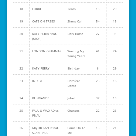
18
LORDE
Team
15
20
19
CATS ON TREES
Sirens Call
54
15
20
KATY PERRY feat.
Dark Horse
27
9
JUICY J
21
LONDON GRAMMAR
Wasting My
41
24
Young Years
22
KATY PERRY
Birthday
6
29
23
INDILA
Dernière
23
16
Danse
24
KLINGANDE
Jubel
37
19
25
FAUL & WAD AD vs.
Changes
22
23
PNAU
26
MAJOR LAZER feat.
Come On To
13
21
SEAN PAUL
Me