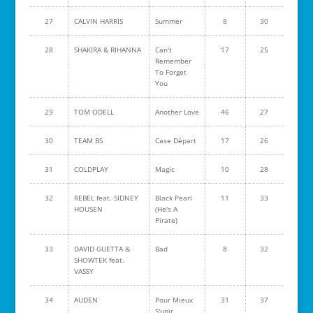
27
CALVIN HARRIS
Summer
8
30
28
SHAKIRA & RIHANNA
Can't
17
25
Remember
To Forget
You
29
TOM ODELL
Another Love
46
27
30
TEAM BS
Case Départ
17
26
31
COLDPLAY
Magic
10
28
32
REBEL feat. SIDNEY
Black Pearl
11
33
HOUSEN
(He's A
Pirate)
33
DAVID GUETTA &
Bad
8
32
SHOWTEK feat.
VASSY
34
AUDEN
Pour Mieux
31
37
S'unir