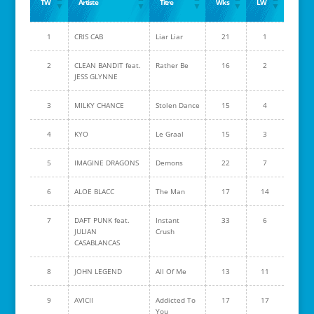
TW
Artiste
Titre
Wks
LW
1
CRIS CAB
Liar Liar
21
1
2
CLEAN BANDIT feat.
Rather Be
16
2
JESS GLYNNE
3
MILKY CHANCE
Stolen Dance
15
4
4
KYO
Le Graal
15
3
5
IMAGINE DRAGONS
Demons
22
7
6
ALOE BLACC
The Man
17
14
7
DAFT PUNK feat.
Instant
33
6
JULIAN
Crush
CASABLANCAS
8
JOHN LEGEND
All Of Me
13
11
9
AVICII
Addicted To
17
17
You