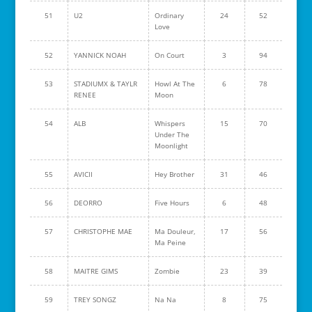
51
U2
Ordinary
24
52
Love
52
YANNICK NOAH
On Court
3
94
53
STADIUMX & TAYLR
Howl At The
6
78
RENEE
Moon
54
ALB
Whispers
15
70
Under The
Moonlight
55
AVICII
Hey Brother
31
46
56
DEORRO
Five Hours
6
48
57
CHRISTOPHE MAE
Ma Douleur,
17
56
Ma Peine
58
MAITRE GIMS
Zombie
23
39
59
TREY SONGZ
Na Na
8
75