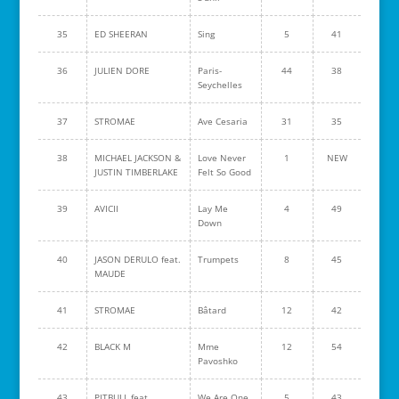
35
ED SHEERAN
Sing
5
41
36
JULIEN DORE
Paris-
44
38
Seychelles
37
STROMAE
Ave Cesaria
31
35
38
MICHAEL JACKSON &
Love Never
1
NEW
JUSTIN TIMBERLAKE
Felt So Good
39
AVICII
Lay Me
4
49
Down
40
JASON DERULO feat.
Trumpets
8
45
MAUDE
41
STROMAE
Bâtard
12
42
42
BLACK M
Mme
12
54
Pavoshko
43
PITBULL feat.
We Are One
5
43