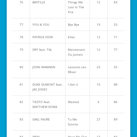
76
BASTILLE
Things We
12
83
Lost In The
Fire
77
YOU & YOU
Bye Bye
19
53
78
PATRICK FIORI
Elles
12
71
79
DRY feat. TAL
Maintenant
12
77
Ou Jamais
80
JOHN MAMANN
Laissons Les
23
55
Rêver
81
DUKE DUMONT feat.
I Got U
15
88
JAX JONES
82
TIESTO feat.
Wasted
4
86
MATTHEW KOMA
83
GAEL FAURE
Tu Me
27
89
Suivras
84
IRMA
Hear Me Out
13
84