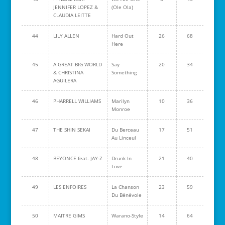
JENNIFER LOPEZ &
(Ole Ola)
CLAUDIA LEITTE
44
LILY ALLEN
Hard Out
26
68
Here
45
A GREAT BIG WORLD
Say
20
34
& CHRISTINA
Something
AGUILERA
46
PHARRELL WILLIAMS
Marilyn
10
36
Monroe
47
THE SHIN SEKAI
Du Berceau
17
51
Au Linceul
48
BEYONCE feat. JAY-Z
Drunk In
21
40
Love
49
LES ENFOIRES
La Chanson
23
59
Du Bénévole
50
MAITRE GIMS
Warano-Style
14
64