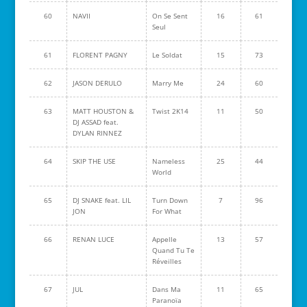
60
NAVII
On Se Sent
16
61
Seul
61
FLORENT PAGNY
Le Soldat
15
73
62
JASON DERULO
Marry Me
24
60
63
MATT HOUSTON &
Twist 2K14
11
50
DJ ASSAD feat.
DYLAN RINNEZ
64
SKIP THE USE
Nameless
25
44
World
65
DJ SNAKE feat. LIL
Turn Down
7
96
JON
For What
66
RENAN LUCE
Appelle
13
57
Quand Tu Te
Réveilles
67
JUL
Dans Ma
11
65
Paranoïa