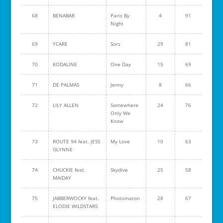
68
BENABAR
Paris By
4
91
Night
69
YCARE
Sors
29
81
70
KODALINE
One Day
15
69
71
DE PALMAS
Jenny
8
66
72
LILY ALLEN
Somewhere
24
76
Only We
Know
73
ROUTE 94 feat. JESS
My Love
10
63
GLYNNE
74
CHUCKIE feat.
Skydive
25
58
MAIDAY
75
JABBERWOCKY feat.
Photomaton
28
67
ELODIE WILDSTARS