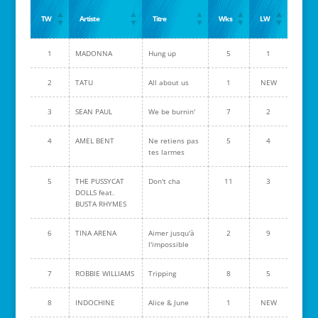
TW
Artiste
Titre
Wks
LW
1
MADONNA
Hung up
5
1
2
TATU
All about us
1
NEW
3
SEAN PAUL
We be burnin'
7
2
4
AMEL BENT
Ne retiens pas
5
4
tes larmes
5
THE PUSSYCAT
Don't cha
11
3
DOLLS feat.
BUSTA RHYMES
6
TINA ARENA
Aimer jusqu'à
2
9
l'impossible
7
ROBBIE WILLIAMS
Tripping
8
5
8
INDOCHINE
Alice & June
1
NEW