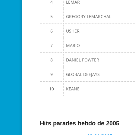
4
LEMAR
5
GREGORY LEMARCHAL
6
USHER
7
MARIO
8
DANIEL POWTER
9
GLOBAL DEEJAYS
10
KEANE
Hits parades hebdo de 2005