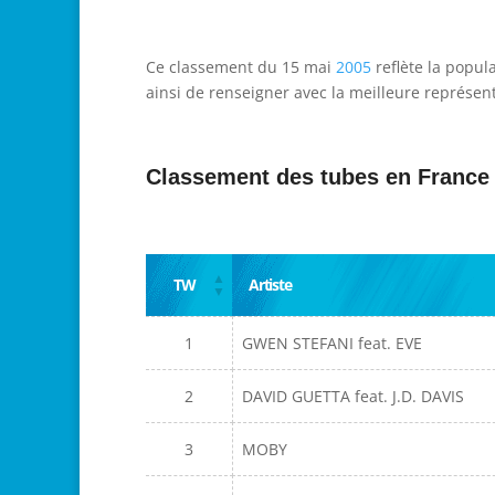
Ce classement du 15 mai
2005
reflète la popul
ainsi de renseigner avec la meilleure représent
Classement des tubes en France
TW
Artiste
1
GWEN STEFANI feat. EVE
2
DAVID GUETTA feat. J.D. DAVIS
3
MOBY