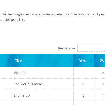
arité des singles les plus écoutés et vendus sur une semaine. Il pe
ativité possible.
Rechercher:
Titre
Wks
LW
Rich girl
5
2
The world is mine
3
3
Lift me up
6
1