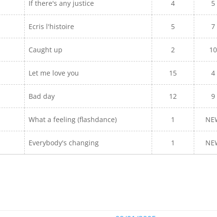
If there's any justice
4
5
Ecris l'histoire
5
7
Caught up
2
1
Let me love you
15
4
Bad day
12
9
What a feeling (flashdance)
1
NE
Everybody's changing
1
NE