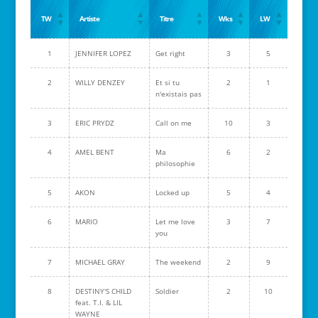
TW
Artiste
Titre
Wks
LW
1
JENNIFER LOPEZ
Get right
3
5
2
WILLY DENZEY
Et si tu
2
1
n'existais pas
3
ERIC PRYDZ
Call on me
10
3
4
AMEL BENT
Ma
6
2
philosophie
5
AKON
Locked up
5
4
6
MARIO
Let me love
3
7
you
7
MICHAEL GRAY
The weekend
2
9
8
DESTINY'S CHILD
Soldier
2
10
feat. T.I. & LIL
WAYNE