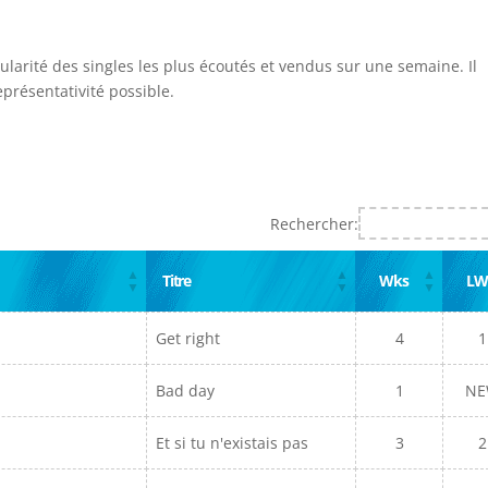
ularité des singles les plus écoutés et vendus sur une semaine. Il
présentativité possible.
Rechercher:
Titre
Wks
LW
Get right
4
1
Bad day
1
N
Et si tu n'existais pas
3
2