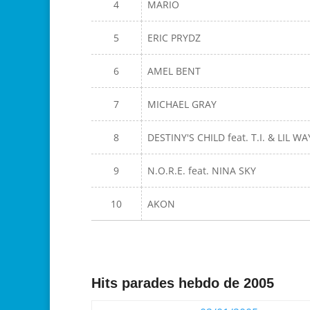
4
MARIO
5
ERIC PRYDZ
6
AMEL BENT
7
MICHAEL GRAY
8
DESTINY'S CHILD feat. T.I. & LIL W
9
N.O.R.E. feat. NINA SKY
10
AKON
Hits parades hebdo de 2005