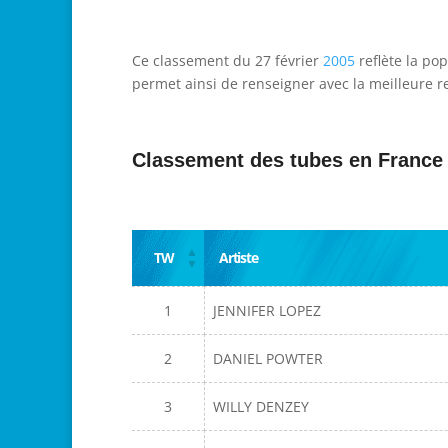
Ce classement du 27 février
2005
reflète la pop
permet ainsi de renseigner avec la meilleure re
Classement des tubes en France
TW
Artiste
1
JENNIFER LOPEZ
2
DANIEL POWTER
3
WILLY DENZEY