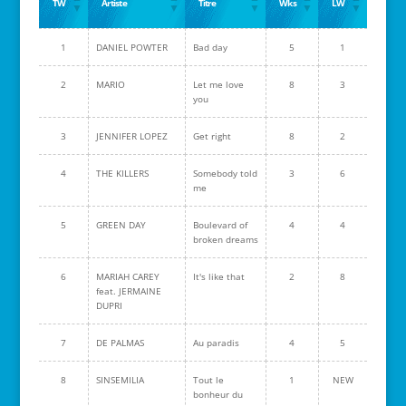
TW
Artiste
Titre
Wks
LW
1
DANIEL POWTER
Bad day
5
1
2
MARIO
Let me love
8
3
you
3
JENNIFER LOPEZ
Get right
8
2
4
THE KILLERS
Somebody told
3
6
me
5
GREEN DAY
Boulevard of
4
4
broken dreams
6
MARIAH CAREY
It's like that
2
8
feat. JERMAINE
DUPRI
7
DE PALMAS
Au paradis
4
5
8
SINSEMILIA
Tout le
1
NEW
bonheur du