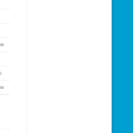
3
5
6
EW
8
0
EW