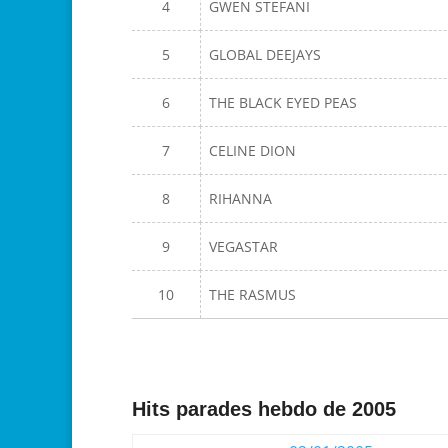
4
GWEN STEFANI
5
GLOBAL DEEJAYS
6
THE BLACK EYED PEAS
7
CELINE DION
8
RIHANNA
9
VEGASTAR
10
THE RASMUS
Hits parades hebdo de 2005