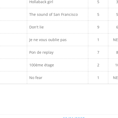
Hollaback girl
5
The sound of San Francisco
5
Don't lie
9
Je ne vous oublie pas
1
N
Pon de replay
7
100ème étage
2
1
No fear
1
N