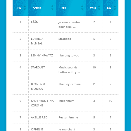
TW
Artiste
Titre
Wks
LW
1
LÂÂM
Je veux chanter
2
1
pour ceux ...
2
LUTRICIA
Stranded
5
5
McNEAL
3
LENNY KRAVITZ
I belong to you
3
6
4
STARDUST
Music sounds
10
3
better with you
5
BRANDY &
The boy is mine
11
2
MONICA
6
SASH! feat. TINA
Millennium
3
10
COUSINS
7
AXELLE RED
Rester femme
5
7
8
OPHELIE
Je marche à
3
9