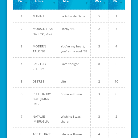
TW
Artiste
Titre
Wks
LW
1
MANAU
La tribu de Dana
5
1
2
MOUSSE T. vs.
Horny '98
2
7
HOT 'N' JUICE
3
MODERN
You're my heart,
3
4
TALKING
you're my soul '98
4
EAGLE-EYE
Save tonight
8
3
CHERRY
5
DES'REE
Life
2
10
6
PUFF DADDY
Come with me
3
8
feat. JIMMY
PAGE
7
NATALIE
Wishing I was
3
2
IMBRUGLIA
there
8
ACE OF BASE
Life is a flower
4
5