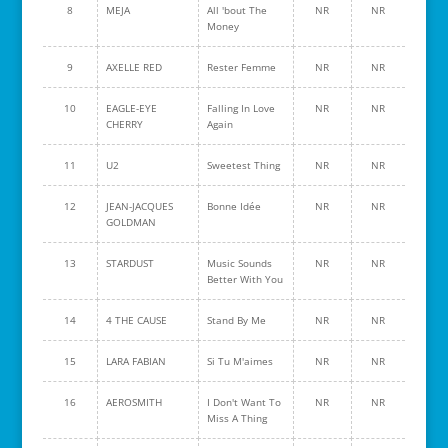
8
MEJA
All 'bout The
NR
NR
Money
9
AXELLE RED
Rester Femme
NR
NR
10
EAGLE-EYE
Falling In Love
NR
NR
CHERRY
Again
11
U2
Sweetest Thing
NR
NR
12
JEAN-JACQUES
Bonne Idée
NR
NR
GOLDMAN
13
STARDUST
Music Sounds
NR
NR
Better With You
14
4 THE CAUSE
Stand By Me
NR
NR
15
LARA FABIAN
Si Tu M'aimes
NR
NR
16
AEROSMITH
I Don't Want To
NR
NR
Miss A Thing