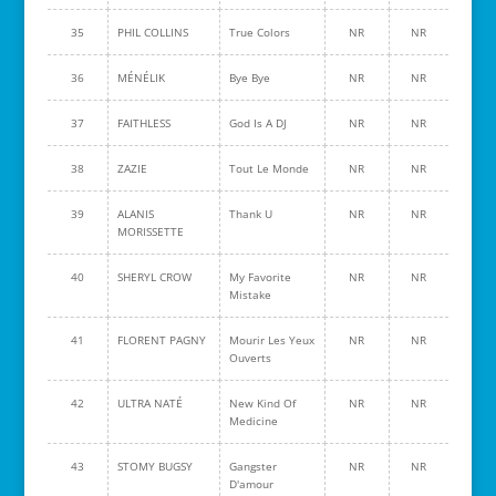
35
PHIL COLLINS
True Colors
NR
NR
36
MÉNÉLIK
Bye Bye
NR
NR
37
FAITHLESS
God Is A DJ
NR
NR
38
ZAZIE
Tout Le Monde
NR
NR
39
ALANIS
Thank U
NR
NR
MORISSETTE
40
SHERYL CROW
My Favorite
NR
NR
Mistake
41
FLORENT PAGNY
Mourir Les Yeux
NR
NR
Ouverts
42
ULTRA NATÉ
New Kind Of
NR
NR
Medicine
43
STOMY BUGSY
Gangster
NR
NR
D'amour