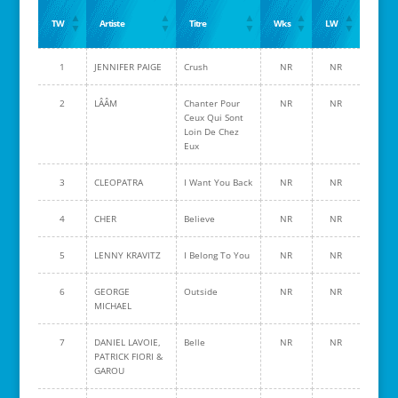
TW
Artiste
Titre
Wks
LW
1
JENNIFER PAIGE
Crush
NR
NR
2
LÂÂM
Chanter Pour
NR
NR
Ceux Qui Sont
Loin De Chez
Eux
3
CLEOPATRA
I Want You Back
NR
NR
4
CHER
Believe
NR
NR
5
LENNY KRAVITZ
I Belong To You
NR
NR
6
GEORGE
Outside
NR
NR
MICHAEL
7
DANIEL LAVOIE,
Belle
NR
NR
PATRICK FIORI &
GAROU