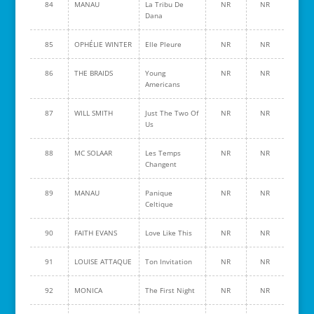
84
MANAU
La Tribu De
NR
NR
Dana
85
OPHÉLIE WINTER
Elle Pleure
NR
NR
86
THE BRAIDS
Young
NR
NR
Americans
87
WILL SMITH
Just The Two Of
NR
NR
Us
88
MC SOLAAR
Les Temps
NR
NR
Changent
89
MANAU
Panique
NR
NR
Celtique
90
FAITH EVANS
Love Like This
NR
NR
91
LOUISE ATTAQUE
Ton Invitation
NR
NR
92
MONICA
The First Night
NR
NR