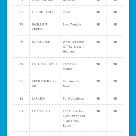
77
ÉTIENNE DAHO
Idéal
NR
NR
78
EAGLE-EYE
Save Tonight
NR
NR
CHERRY
79
JOE COCKER
What Becomes
NR
NR
Of The Broken-
Hearted
80
LA FONKY FAMILY
L'amour Du
NR
NR
Risque
81
CHEB MAMI & K-
Parisien Du
NR
NR
MEL
Nord
82
LARUSSO
Tu M'oublieras
NR
NR
83
LAURYN HILL
‎Can't Take My
NR
NR
Eyes Off of You
(I Love You
Baby)