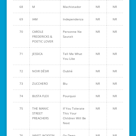
68
M
Machistador
NR
NR
69
IAM
Independenza
NR
NR
70
CAROLE
Personne Ne
NR
NR
FREDERICKS &
Saurait
POETIC LOVER
71
JESSICA
Tell Me What
NR
NR
You Like
72
NOIR DÉSIR
Oublié
NR
NR
73
ZUCCHERO
Blu
NR
NR
74
BUSTA FLEX
Pourquoi
NR
NR
75
THE MANIC
If You Tolerate
NR
NR
STREET
This Your
PREACHERS
Children Will Be
Next
76
JANET JACKSON
Go Deep
NR
NR