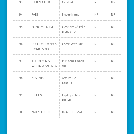
93
JULIEN CLERC
Carabat
NR
NR
94
FABE
Impertinent
NR
NR
95
SUPRÊME NTM
C'est Arrivé Près
NR
NR
D'chez Toi
96
PUFF DADDY feat.
Come With Me
NR
NR
JIMMY PAGE
97
THE BLACK &
Put Your Hands
NR
NR
WHITE BROTHERS
Up
98
ARSENIK
Affaire De
NR
NR
Famille
99
K-REEN
Explique-Moi,
NR
NR
Dis-Moi
100
NATALI LORIO
Oublié Le Mal
NR
NR