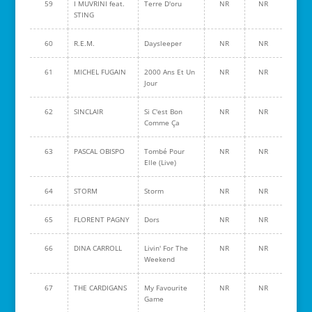
59
I MUVRINI feat.
Terre D'oru
NR
NR
STING
60
R.E.M.
Daysleeper
NR
NR
61
MICHEL FUGAIN
2000 Ans Et Un
NR
NR
Jour
62
SINCLAIR
Si C'est Bon
NR
NR
Comme Ça
63
PASCAL OBISPO
Tombé Pour
NR
NR
Elle (Live)
64
STORM
Storm
NR
NR
65
FLORENT PAGNY
Dors
NR
NR
66
DINA CARROLL
Livin' For The
NR
NR
Weekend
67
THE CARDIGANS
My Favourite
NR
NR
Game