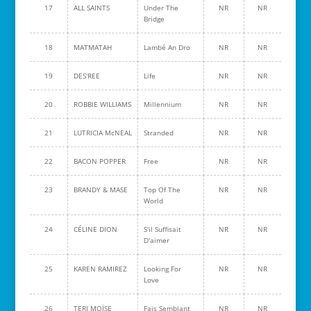
17
ALL SAINTS
Under The
NR
NR
Bridge
18
MATMATAH
Lambé An Dro
NR
NR
19
DES'REE
Life
NR
NR
20
ROBBIE WILLIAMS
Millennium
NR
NR
21
LUTRICIA McNEAL
Stranded
NR
NR
22
BACON POPPER
Free
NR
NR
23
BRANDY & MASE
Top Of The
NR
NR
World
24
CÉLINE DION
S'il Suffisait
NR
NR
D'aimer
25
KAREN RAMIREZ
Looking For
NR
NR
Love
26
TERI MOÏSE
Fais Semblant
NR
NR