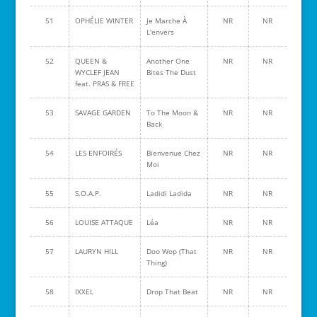
51
OPHÉLIE WINTER
Je Marche À
NR
NR
L'envers
52
QUEEN &
Another One
NR
NR
WYCLEF JEAN
Bites The Dust
feat. PRAS & FREE
53
SAVAGE GARDEN
To The Moon &
NR
NR
Back
54
LES ENFOIRÉS
Bienvenue Chez
NR
NR
Moi
55
S.O.A.P.
Ladidi Ladida
NR
NR
56
LOUISE ATTAQUE
Léa
NR
NR
57
LAURYN HILL
Doo Wop (That
NR
NR
Thing)
58
IXXEL
Drop That Beat
NR
NR