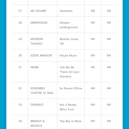
27
MC SOLAAR
Galaktika
NR
NR
28
JAMIROQUAI
Deeper
NR
NR
Underground
29
MODERN
Brother Louie
NR
NR
TALKING
'98
30
EDDIE AMADOR
House Music
NR
NR
31
WEBB
Yah Mo Be
NR
NR
There (Un jour
Viendra)
32
ENSEMBLE
Sa Raison D'être
NR
NR
CONTRE LE SIDA
33
ORGANIZ'
Are U Ready
NR
NR
(Miss You)
34
BRANDY &
The Boy Is Mine
NR
NR
MONICA