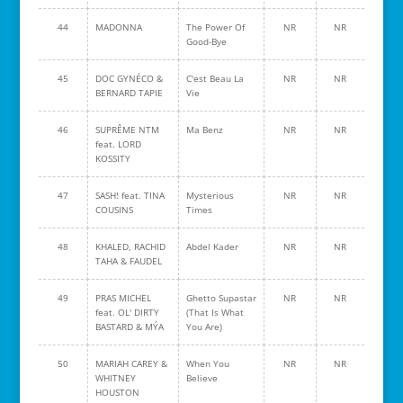
44
MADONNA
The Power Of
NR
NR
Good-Bye
45
DOC GYNÉCO &
C'est Beau La
NR
NR
BERNARD TAPIE
Vie
46
SUPRÊME NTM
Ma Benz
NR
NR
feat. LORD
KOSSITY
47
SASH! feat. TINA
Mysterious
NR
NR
COUSINS
Times
48
KHALED, RACHID
Abdel Kader
NR
NR
TAHA & FAUDEL
49
PRAS MICHEL
Ghetto Supastar
NR
NR
feat. OL' DIRTY
(That Is What
BASTARD & MÝA
You Are)
50
MARIAH CAREY &
When You
NR
NR
WHITNEY
Believe
HOUSTON