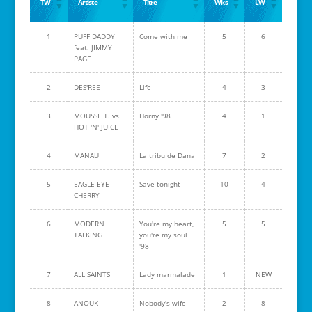
TW
Artiste
Titre
Wks
LW
1
PUFF DADDY
Come with me
5
6
feat. JIMMY
PAGE
2
DES'REE
Life
4
3
3
MOUSSE T. vs.
Horny '98
4
1
HOT 'N' JUICE
4
MANAU
La tribu de Dana
7
2
5
EAGLE-EYE
Save tonight
10
4
CHERRY
6
MODERN
You're my heart,
5
5
TALKING
you're my soul
'98
7
ALL SAINTS
Lady marmalade
1
NEW
8
ANOUK
Nobody's wife
2
8