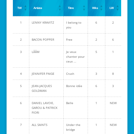
TW
Artiste
Titre
Wks
LW
1
LENNY KRAVITZ
I belong to
6
2
you
2
BACON POPPER
Free
2
6
3
LÂÂM
Je veux
5
1
chanter pour
ceux ...
4
JENNIFER PAIGE
Crush
3
8
5
JEAN-JACQUES
Bonne idée
6
3
GOLDMAN
6
DANIEL LAVOIE,
Belle
1
NEW
GAROU & PATRICK
FIORI
7
ALL SAINTS
Under the
1
NEW
bridge