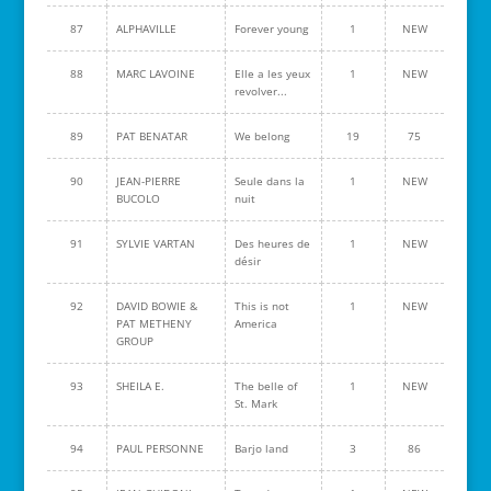
87
ALPHAVILLE
Forever young
1
NEW
88
MARC LAVOINE
Elle a les yeux
1
NEW
revolver...
89
PAT BENATAR
We belong
19
75
90
JEAN-PIERRE
Seule dans la
1
NEW
BUCOLO
nuit
91
SYLVIE VARTAN
Des heures de
1
NEW
désir
92
DAVID BOWIE &
This is not
1
NEW
PAT METHENY
America
GROUP
93
SHEILA E.
The belle of
1
NEW
St. Mark
94
PAUL PERSONNE
Barjo land
3
86