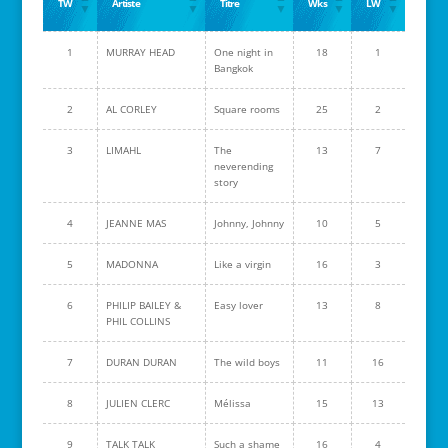
TW
Artiste
Titre
Wks
LW
1
MURRAY HEAD
One night in
18
1
Bangkok
2
AL CORLEY
Square rooms
25
2
3
LIMAHL
The
13
7
neverending
story
4
JEANNE MAS
Johnny, Johnny
10
5
5
MADONNA
Like a virgin
16
3
6
PHILIP BAILEY &
Easy lover
13
8
PHIL COLLINS
7
DURAN DURAN
The wild boys
11
16
8
JULIEN CLERC
Mélissa
15
13
9
TALK TALK
Such a shame
16
4