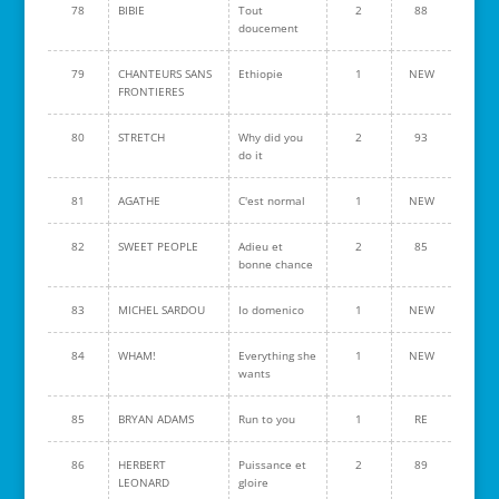
78
BIBIE
Tout
2
88
doucement
79
CHANTEURS SANS
Ethiopie
1
NEW
FRONTIERES
80
STRETCH
Why did you
2
93
do it
81
AGATHE
C'est normal
1
NEW
82
SWEET PEOPLE
Adieu et
2
85
bonne chance
83
MICHEL SARDOU
Io domenico
1
NEW
84
WHAM!
Everything she
1
NEW
wants
85
BRYAN ADAMS
Run to you
1
RE
86
HERBERT
Puissance et
2
89
LEONARD
gloire