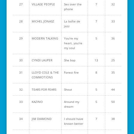
27
VILLAGE PEOPLE
Sex over the
7
32
phone
28
MICHEL JONASZ
La boîte de
7
33
jazz
29
MODERN TALKING
You're my
5
36
heart, you're
my soul
30
CYNDI LAUPER
She bop
13
25
31
LLOYD COLE & THE
Forest fire
8
35
COMMOTIONS
32
TEARS FOR FEARS
Shout
5
44
33
KAZINO
Around my
5
50
dream
34
JIM DIAMOND
I should have
7
38
known better