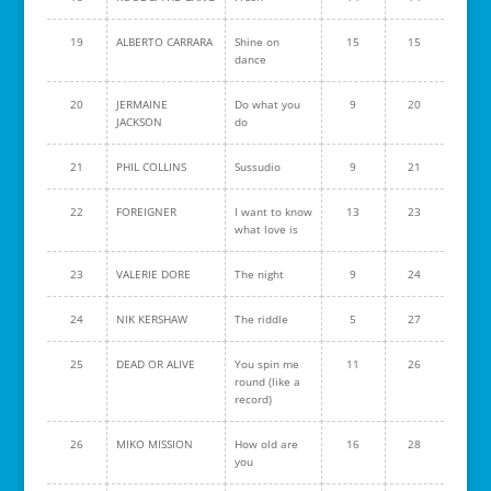
19
ALBERTO CARRARA
Shine on
15
15
dance
20
JERMAINE
Do what you
9
20
JACKSON
do
21
PHIL COLLINS
Sussudio
9
21
22
FOREIGNER
I want to know
13
23
what love is
23
VALERIE DORE
The night
9
24
24
NIK KERSHAW
The riddle
5
27
25
DEAD OR ALIVE
You spin me
11
26
round (like a
record)
26
MIKO MISSION
How old are
16
28
you