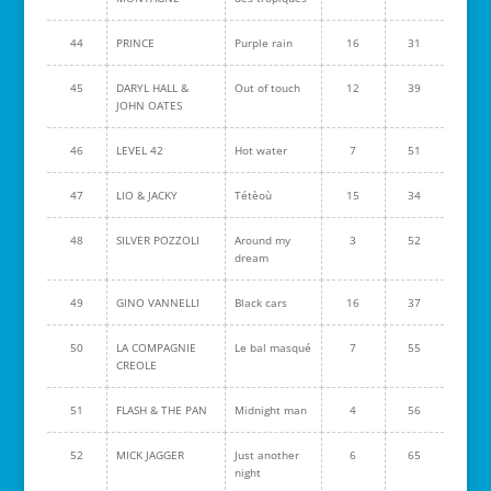
44
PRINCE
Purple rain
16
31
45
DARYL HALL &
Out of touch
12
39
JOHN OATES
46
LEVEL 42
Hot water
7
51
47
LIO & JACKY
Tétèoù
15
34
48
SILVER POZZOLI
Around my
3
52
dream
49
GINO VANNELLI
Black cars
16
37
50
LA COMPAGNIE
Le bal masqué
7
55
CREOLE
51
FLASH & THE PAN
Midnight man
4
56
52
MICK JAGGER
Just another
6
65
night