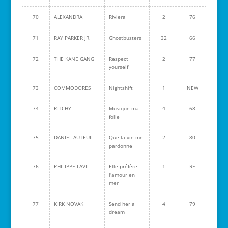
70
ALEXANDRA
Riviera
2
76
71
RAY PARKER JR.
Ghostbusters
32
66
72
THE KANE GANG
Respect
2
77
yourself
73
COMMODORES
Nightshift
1
NEW
74
RITCHY
Musique ma
4
68
folie
75
DANIEL AUTEUIL
Que la vie me
2
80
pardonne
76
PHILIPPE LAVIL
Elle préfère
1
RE
l'amour en
mer
77
KIRK NOVAK
Send her a
4
79
dream