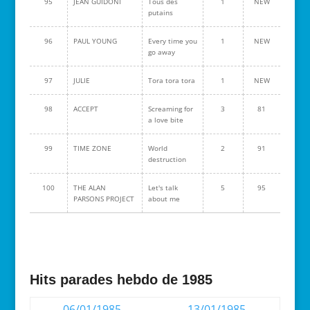
95
JEAN GUIDONI
Tous des
1
NEW
putains
96
PAUL YOUNG
Every time you
1
NEW
go away
97
JULIE
Tora tora tora
1
NEW
98
ACCEPT
Screaming for
3
81
a love bite
99
TIME ZONE
World
2
91
destruction
100
THE ALAN
Let's talk
5
95
PARSONS PROJECT
about me
Hits parades hebdo de 1985
06/01/1985
13/01/1985