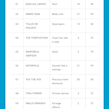
61
JEAN-LUC LAHAYE
Peur
16
46
62
MARIA VIDAL
Body rock
21
54
63
TULLIO DE
Stop bajon
13
42
PISCOPO
64
THE TEMPTATIONS
Treat her like
4
70
a lady
65
ASHFORD &
Solid
3
74
SIMPSON
66
ALPHAVILLE
Sounds like a
21
47
melody
67
FOX THE FOX
Precious little
30
59
diamond
68
TINA TURNER
Private dancer
3
72
69
WALLIS FRANKEN
Etrange
2
73
affaire