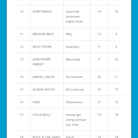
10
EURYTHMICS
Sexcrime
14
10
(nineteen
eighty-four)
11
BRONSKI BEAT
Why
13
9
12
BILLY OCEAN
Loverboy
11
6
13
JEAN-PIERRE
Macumba
9
22
MADER
14
DANIEL LAVOIE
Ils s'aiment
33
11
15
ALISON MOYET
All cried out
15
17
16
IVAN
Fotonovela
21
12
17
VIOLA WILLS
Gonna get
14
18
along without
you now
18
KOOL & THE GANG
Fresh
14
14