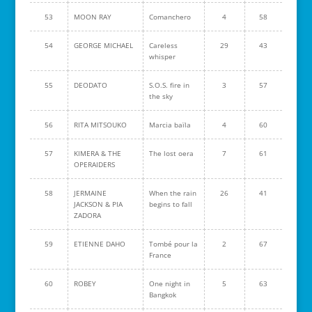
53
MOON RAY
Comanchero
4
58
54
GEORGE MICHAEL
Careless
29
43
whisper
55
DEODATO
S.O.S. fire in
3
57
the sky
56
RITA MITSOUKO
Marcia baïla
4
60
57
KIMERA & THE
The lost oera
7
61
OPERAIDERS
58
JERMAINE
When the rain
26
41
JACKSON & PIA
begins to fall
ZADORA
59
ETIENNE DAHO
Tombé pour la
2
67
France
60
ROBEY
One night in
5
63
Bangkok