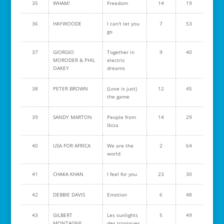
35
WHAM!
Freedom
14
19
36
HAYWOODE
I can't let you
7
53
go
37
GIORGIO
Together in
9
40
MORODER & PHIL
electric
OAKEY
dreams
38
PETER BROWN
(Love is just)
12
45
the game
39
SANDY MARTON
People from
14
29
Ibiza
40
USA FOR AFRICA
We are the
2
64
world
41
CHAKA KHAN
I feel for you
23
30
42
DEBBIE DAVIS
Emotion
6
48
43
GILBERT
Les sunlights
5
49
MONTAGNE
des tropiques