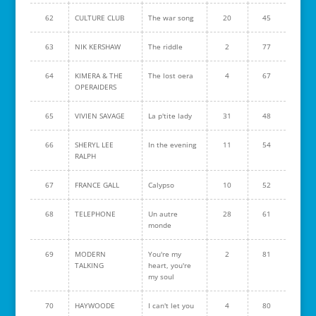
62
CULTURE CLUB
The war song
20
45
63
NIK KERSHAW
The riddle
2
77
64
KIMERA & THE
The lost oera
4
67
OPERAIDERS
65
VIVIEN SAVAGE
La p'tite lady
31
48
66
SHERYL LEE
In the evening
11
54
RALPH
67
FRANCE GALL
Calypso
10
52
68
TELEPHONE
Un autre
28
61
monde
69
MODERN
You're my
2
81
TALKING
heart, you're
my soul
70
HAYWOODE
I can't let you
4
80