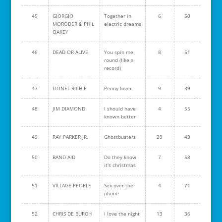
45
GIORGIO
Together in
6
50
MORODER & PHIL
electric dreams
OAKEY
46
DEAD OR ALIVE
You spin me
8
51
round (like a
record)
47
LIONEL RICHIE
Penny lover
9
39
48
JIM DIAMOND
I should have
4
55
known better
49
RAY PARKER JR.
Ghostbusters
29
43
50
BAND AID
Do they know
7
58
it's christmas
51
VILLAGE PEOPLE
Sex over the
4
71
phone
52
CHRIS DE BURGH
I love the night
13
36