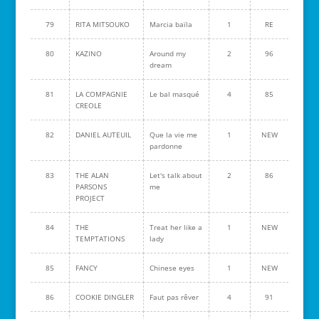
79
RITA MITSOUKO
Marcia baïla
1
RE
80
KAZINO
Around my
2
96
dream
81
LA COMPAGNIE
Le bal masqué
4
85
CREOLE
82
DANIEL AUTEUIL
Que la vie me
1
NEW
pardonne
83
THE ALAN
Let's talk about
2
86
PARSONS
me
PROJECT
84
THE
Treat her like a
1
NEW
TEMPTATIONS
lady
85
FANCY
Chinese eyes
1
NEW
86
COOKIE DINGLER
Faut pas rêver
4
91