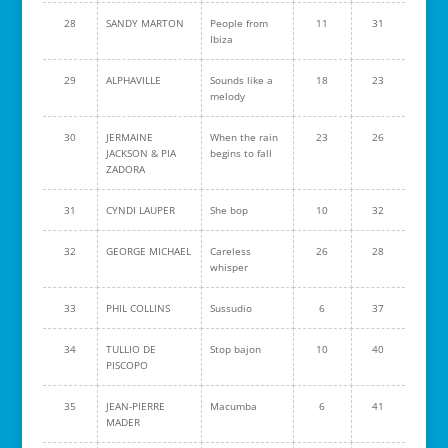
28
SANDY MARTON
People from
11
31
Ibiza
29
ALPHAVILLE
Sounds like a
18
23
melody
30
JERMAINE
When the rain
23
26
JACKSON & PIA
begins to fall
ZADORA
31
CYNDI LAUPER
She bop
10
32
32
GEORGE MICHAEL
Careless
26
28
whisper
33
PHIL COLLINS
Sussudio
6
37
34
TULLIO DE
Stop bajon
10
40
PISCOPO
35
JEAN-PIERRE
Macumba
6
41
MADER