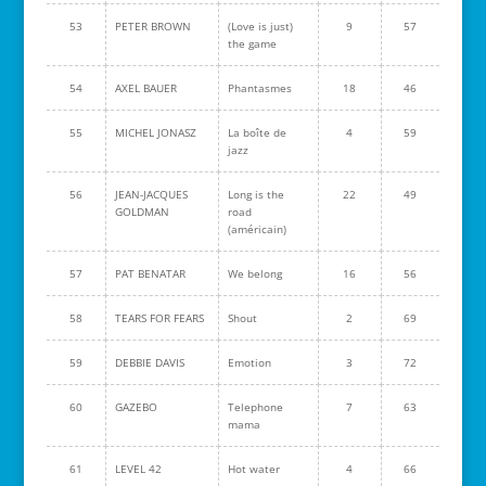
53
PETER BROWN
(Love is just)
9
57
the game
54
AXEL BAUER
Phantasmes
18
46
55
MICHEL JONASZ
La boîte de
4
59
jazz
56
JEAN-JACQUES
Long is the
22
49
GOLDMAN
road
(américain)
57
PAT BENATAR
We belong
16
56
58
TEARS FOR FEARS
Shout
2
69
59
DEBBIE DAVIS
Emotion
3
72
60
GAZEBO
Telephone
7
63
mama
61
LEVEL 42
Hot water
4
66