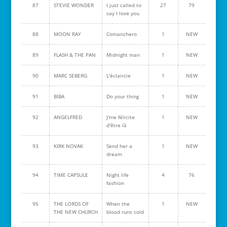
87
STEVIE WONDER
I just called to
27
79
say I love you
88
MOON RAY
Comanchero
1
NEW
89
FLASH & THE PAN
Midnight man
1
NEW
90
MARC SEBERG
L'éclaircie
1
NEW
91
BIBA
Do your thing
1
NEW
92
ANGELFRED
J'me félicite
1
NEW
d'être là
93
KIRK NOVAK
Send her a
1
NEW
dream
94
TIME CAPSULE
Night life
4
76
fashion
95
THE LORDS OF
When the
1
NEW
THE NEW CHURCH
blood runs cold