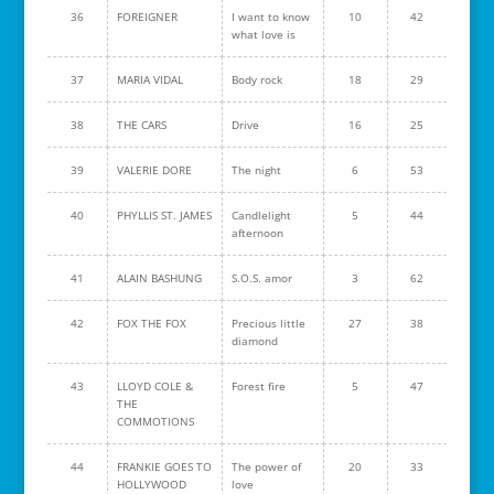
36
FOREIGNER
I want to know
10
42
what love is
37
MARIA VIDAL
Body rock
18
29
38
THE CARS
Drive
16
25
39
VALERIE DORE
The night
6
53
40
PHYLLIS ST. JAMES
Candlelight
5
44
afternoon
41
ALAIN BASHUNG
S.O.S. amor
3
62
42
FOX THE FOX
Precious little
27
38
diamond
43
LLOYD COLE &
Forest fire
5
47
THE
COMMOTIONS
44
FRANKIE GOES TO
The power of
20
33
HOLLYWOOD
love