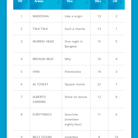
TW
Artiste
Titre
Wks
LW
1
MADONNA
Like a virgin
13
2
2
TALK TALK
Such a shame
13
1
3
MURRAY HEAD
One night in
15
5
Bangkok
4
BRONSKI BEAT
Why
10
4
5
IVAN
Fotonovela
18
3
6
AL CORLEY
Square rooms
22
7
7
ALBERTO
Shine on dance
12
8
CARRARA
8
EURYTHMICS
Sexcrime
11
6
(nineteen
eighty.four)
9
BILLY OCEAN
Loverboy
8
16