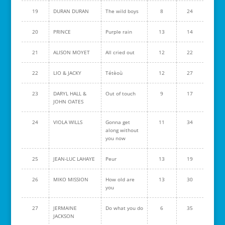
19
DURAN DURAN
The wild boys
8
24
20
PRINCE
Purple rain
13
14
21
ALISON MOYET
All cried out
12
22
22
LIO & JACKY
Tétèoù
12
27
23
DARYL HALL &
Out of touch
9
17
JOHN OATES
24
VIOLA WILLS
Gonna get
11
34
along without
you now
25
JEAN-LUC LAHAYE
Peur
13
19
26
MIKO MISSION
How old are
13
30
you
27
JERMAINE
Do what you do
6
35
JACKSON