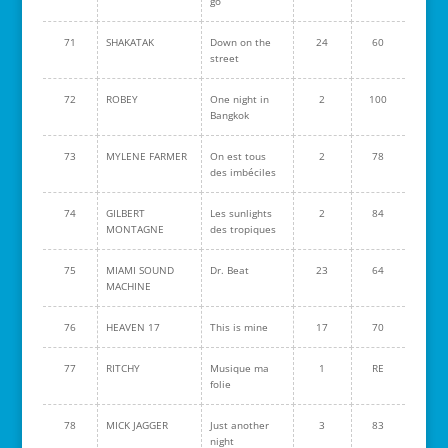
go
71
SHAKATAK
Down on the
24
60
street
72
ROBEY
One night in
2
100
Bangkok
73
MYLENE FARMER
On est tous
2
78
des imbéciles
74
GILBERT
Les sunlights
2
84
MONTAGNE
des tropiques
75
MIAMI SOUND
Dr. Beat
23
64
MACHINE
76
HEAVEN 17
This is mine
17
70
77
RITCHY
Musique ma
1
RE
folie
78
MICK JAGGER
Just another
3
83
night