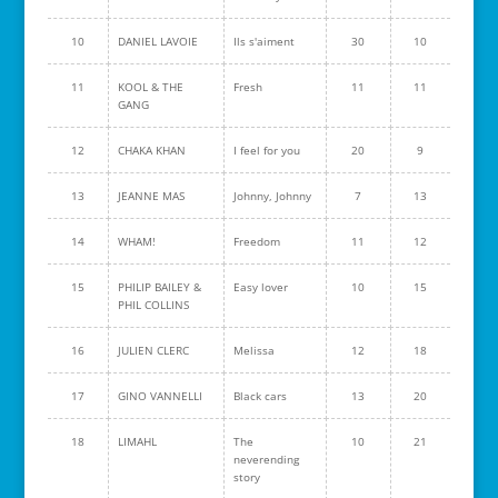
10
DANIEL LAVOIE
Ils s'aiment
30
10
11
KOOL & THE
Fresh
11
11
GANG
12
CHAKA KHAN
I feel for you
20
9
13
JEANNE MAS
Johnny, Johnny
7
13
14
WHAM!
Freedom
11
12
15
PHILIP BAILEY &
Easy lover
10
15
PHIL COLLINS
16
JULIEN CLERC
Melissa
12
18
17
GINO VANNELLI
Black cars
13
20
18
LIMAHL
The
10
21
neverending
story