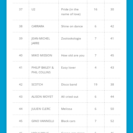
37
U2
Pride (in the
16
30
name of love)
38
CARRARA
Shine on dance
6
42
39
JEAN-MICHEL
Zoolookologie
7
41
JARRE
40
MIKO MISSION
How old are you
7
45
41
PHILIP BAILEY &
Easy lover
4
43
PHIL COLLINS
42
SCOTCH
Disco band
19
38
43
ALISON MOYET
All cried out
6
44
44
JULIEN CLERC
Melissa
6
50
45
GINO VANNELLI
Black cars
7
52