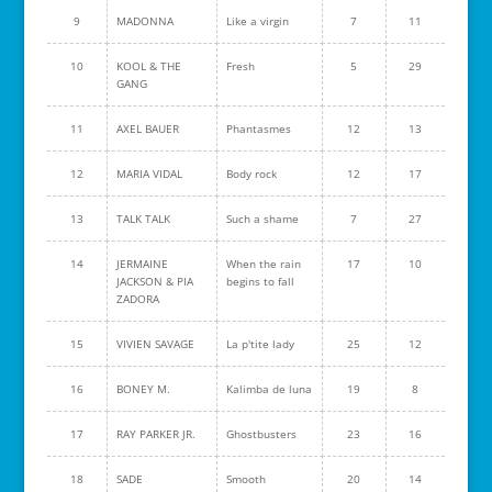
9
MADONNA
Like a virgin
7
11
10
KOOL & THE
Fresh
5
29
GANG
11
AXEL BAUER
Phantasmes
12
13
12
MARIA VIDAL
Body rock
12
17
13
TALK TALK
Such a shame
7
27
14
JERMAINE
When the rain
17
10
JACKSON & PIA
begins to fall
ZADORA
15
VIVIEN SAVAGE
La p'tite lady
25
12
16
BONEY M.
Kalimba de luna
19
8
17
RAY PARKER JR.
Ghostbusters
23
16
18
SADE
Smooth
20
14