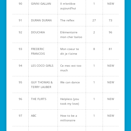
90
GINNI GALLAN
Il m'enlève
1
NEW
aujourd'hui
91
DURAN DURAN
The reflex
27
73
92
DOUCHKA
Elémentaire
2
96
mon cher baloo
93
FREDERIC
Mon coeur te
8
81
FRANCOIS
dit je t'aime
94
LES COCO GIRLS
Ce mec est too
1
NEW
much
95
GUY THOMAS &
We can dance
1
NEW
TERRY LAUBER
96
THE FLIRTS
Helpless (you
1
NEW
took my love)
97
ABC
How to be a
1
NEW
millionaire