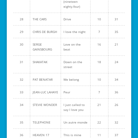
(nineteen
eighty.four)
28
THE CARS
Drive
10
31
29
CHRIS DE BURGH
I love the night
7
35
30
SERGE
Love on the
16
21
GAINSBOURG
beat
31
SHAKATAK
Down on the
18
24
street
32
PAT BENATAR
We belong
10
34
33
JEAN-LUC LAHAYE
Peur
7
36
34
STEVIE WONDER
I just called to
21
26
say I love you
35
TELEPHONE
Un autre monde
22
32
36
HEAVEN 17
This is mine
11
37