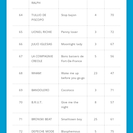
RALPH
64
TULLIO DE
Stop bajon
4
70
PISCOPO
65
LIONEL RICHIE
Penny lover
3
72
66
JULIO IGLESIAS
Moonlight lady
3
67
67
LA COMPAGNIE
Bons baisers de
5
56
CREOLE
Fort-De-France
68
WHAM!
Wake me up
23
47
before you go-go
69
BANDOLERO
Cocoloco
3
71
70
B.R.U.T.
Give me the
8
57
night
71
BRONSKI BEAT
Smalltown boy
25
61
72
DEPECHE MODE
Blasphemous
5
75