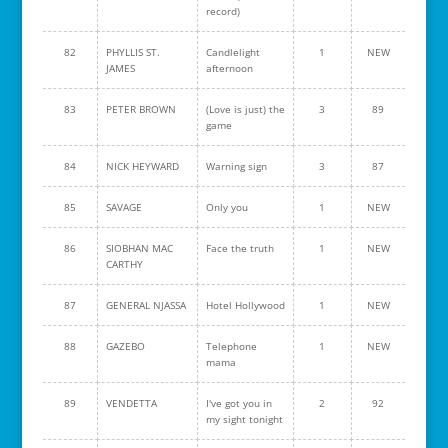
record)
82
PHYLLIS ST.
Candlelight
1
NEW
JAMES
afternoon
83
PETER BROWN
(Love is just) the
3
89
game
84
NICK HEYWARD
Warning sign
3
87
85
SAVAGE
Only you
1
NEW
86
SIOBHAN MAC
Face the truth
1
NEW
CARTHY
87
GENERAL NJASSA
Hotel Hollywood
1
NEW
88
GAZEBO
Telephone
1
NEW
mama
89
VENDETTA
I've got you in
2
92
my sight tonight