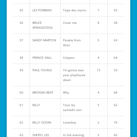
55
LES FORBANS
Tape des mains
7
55
56
BRUCE
Cover me
8
58
SPRINGSTEEN
57
SANDY MARTON
People from
5
63
Ibiza
58
FRANCE GALL
Calypso
4
64
59
PAUL YOUNG
I'm gonna tear
13
53
your playhouse
down
60
BRONSKI BEAT
Why
4
68
61
BILLY
Tous les
5
62
samedis soir
62
BILLY OCEAN
Loverboy
2
76
63
SHERYL LEE
In the evening
5
66