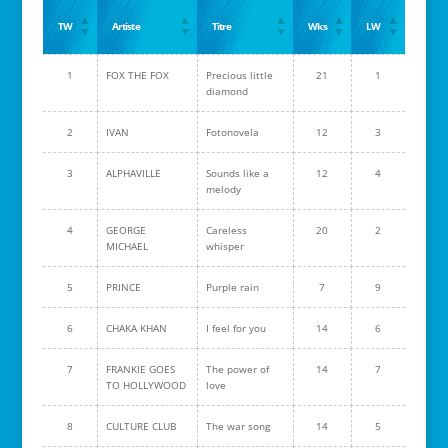
TW
Artiste
Titre
Wks
LW
1
FOX THE FOX
Precious little
21
1
diamond
2
IVAN
Fotonovela
12
3
3
ALPHAVILLE
Sounds like a
12
4
melody
4
GEORGE
Careless
20
2
MICHAEL
whisper
5
PRINCE
Purple rain
7
9
6
CHAKA KHAN
I feel for you
14
6
7
FRANKIE GOES
The power of
14
7
TO HOLLYWOOD
love
8
CULTURE CLUB
The war song
14
5