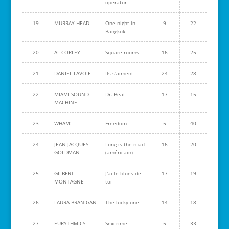
operator
19
MURRAY HEAD
One night in
9
22
Bangkok
20
AL CORLEY
Square rooms
16
25
21
DANIEL LAVOIE
Ils s'aiment
24
28
22
MIAMI SOUND
Dr. Beat
17
15
MACHINE
23
WHAM!
Freedom
5
40
24
JEAN-JACQUES
Long is the road
16
20
GOLDMAN
(américain)
25
GILBERT
J'ai le blues de
17
19
MONTAGNE
toi
26
LAURA BRANIGAN
The lucky one
14
18
27
EURYTHMICS
Sexcrime
5
33