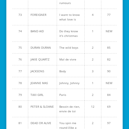
rumours
73
FOREIGNER
I want to know
4
77
what love is
74
BAND AID
Do they know
1
NEW
it's christmas
75
DURAN DURAN
The wild boys
2
85
76
JAKIE QUARTZ
Mal de vivre
2
82
77
JACKSONS
Body
3
90
78
JEANNE MAS
Johnny, Johnny
1
NEW
79
TAXI GIRL
Paris
2
84
80
PETER & SLOANE
Besoin de rien,
12
69
envie de toi
81
DEAD OR ALIVE
You spin me
2
97
round (like a