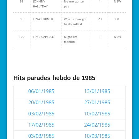
98
JOHNNY
Ne me quitte
1
NEW
HALLYDAY
pas
99
TINA TURNER
What's love got
23
80
to do with it
100
TIME CAPSULE
Night life
1
NEW
fashion
Hits parades hebdo de 1985
06/01/1985
13/01/1985
20/01/1985
27/01/1985
03/02/1985
10/02/1985
17/02/1985
24/02/1985
03/03/1985
10/03/1985