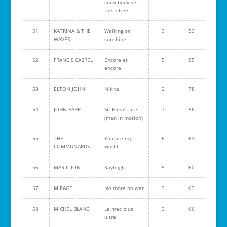
somebody set
them free
51
KATRINA & THE
Walking on
3
53
WAVES
sunshine
52
FRANCIS CABREL
Encore et
5
55
encore
53
ELTON JOHN
Nikita
2
78
54
JOHN PARR
St. Elmo's fire
7
56
(man in motion)
55
THE
You are my
6
64
COMMUNARDS
world
56
MARILLION
Kayleigh
5
60
57
MIRAGE
No more no war
3
63
58
MICHEL BLANC
Le mec plus
3
66
ultra