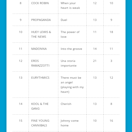
8
COCK ROBIN
When your
12
10
heart is weak
9
PROPAGANDA
Duel
13
9
10
HUEY LEWIS &
The power of
11
18
THE NEWS
love
11
MADONNA
Into the groove
14
11
12
EROS
Una storia
21
3
RAMAZZOTTI
importante
13
EURYTHMICS
There must be
13
12
an angel
(playing with my
heart)
14
KOOL & THE
Cherish
13
8
GANG
15
FINE YOUNG
Johnny come
10
16
CANNIBALS
home