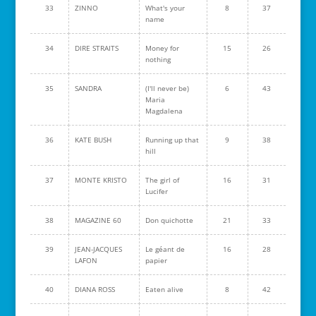
33
ZINNO
What's your
8
37
name
34
DIRE STRAITS
Money for
15
26
nothing
35
SANDRA
(I'll never be)
6
43
Maria
Magdalena
36
KATE BUSH
Running up that
9
38
hill
37
MONTE KRISTO
The girl of
16
31
Lucifer
38
MAGAZINE 60
Don quichotte
21
33
39
JEAN-JACQUES
Le géant de
16
28
LAFON
papier
40
DIANA ROSS
Eaten alive
8
42