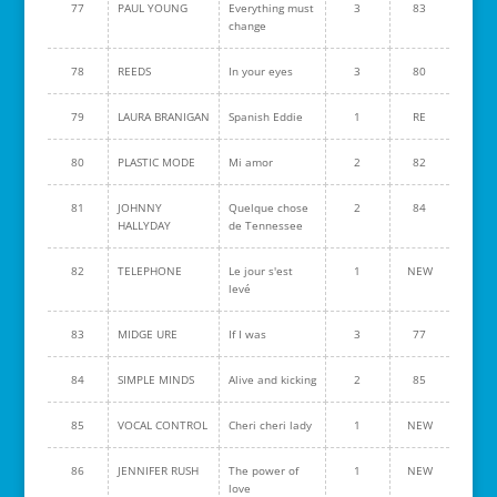
77
PAUL YOUNG
Everything must
3
83
change
78
REEDS
In your eyes
3
80
79
LAURA BRANIGAN
Spanish Eddie
1
RE
80
PLASTIC MODE
Mi amor
2
82
81
JOHNNY
Quelque chose
2
84
HALLYDAY
de Tennessee
82
TELEPHONE
Le jour s'est
1
NEW
levé
83
MIDGE URE
If I was
3
77
84
SIMPLE MINDS
Alive and kicking
2
85
85
VOCAL CONTROL
Cheri cheri lady
1
NEW
86
JENNIFER RUSH
The power of
1
NEW
love