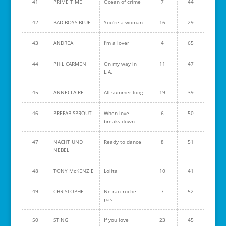
41
PRIME TIME
Ocean of crime
7
44
42
BAD BOYS BLUE
You're a woman
16
29
43
ANDREA
I'm a lover
4
65
44
PHIL CARMEN
On my way in
11
47
L.A.
45
ANNECLAIRE
All summer long
19
39
46
PREFAB SPROUT
When love
6
50
breaks down
47
NACHT UND
Ready to dance
8
51
NEBEL
48
TONY McKENZIE
Lolita
10
41
49
CHRISTOPHE
Ne raccroche
7
52
pas
50
STING
If you love
23
45