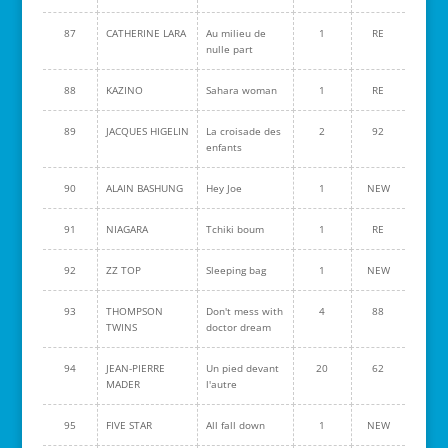
87
CATHERINE LARA
Au milieu de
1
RE
nulle part
88
KAZINO
Sahara woman
1
RE
89
JACQUES HIGELIN
La croisade des
2
92
enfants
90
ALAIN BASHUNG
Hey Joe
1
NEW
91
NIAGARA
Tchiki boum
1
RE
92
ZZ TOP
Sleeping bag
1
NEW
93
THOMPSON
Don't mess with
4
88
TWINS
doctor dream
94
JEAN-PIERRE
Un pied devant
20
62
MADER
l'autre
95
FIVE STAR
All fall down
1
NEW