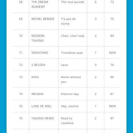
68
THE DREAM
The love parade
6
73
ACADEMY
69
MICHEL BERGER
Y'a pas de
3
75
honte
70
MODERN
Cheri, cheri lady
2
89
TALKING
71
INDOCHINE
Troisième sexe
1
NEW
72
2 BELGEN
Lena
3
76
73
KING
Alone without
2
86
you
74
ARCADIA
Election day
2
81
75
LUNE DE MIEL
Hey, starlita
1
NEW
76
TALKING HEADS
Road to
2
87
nowhere