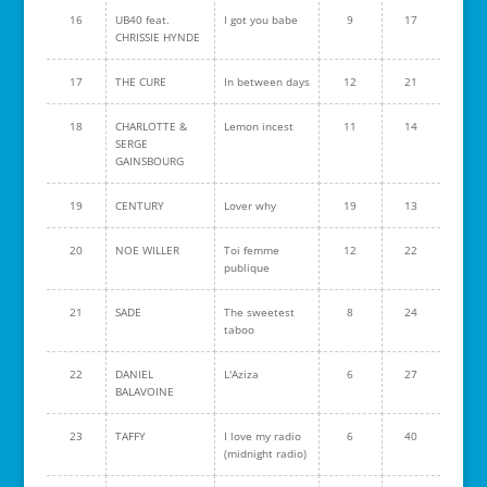
16
UB40 feat.
I got you babe
9
17
CHRISSIE HYNDE
17
THE CURE
In between days
12
21
18
CHARLOTTE &
Lemon incest
11
14
SERGE
GAINSBOURG
19
CENTURY
Lover why
19
13
20
NOE WILLER
Toi femme
12
22
publique
21
SADE
The sweetest
8
24
taboo
22
DANIEL
L'Aziza
6
27
BALAVOINE
23
TAFFY
I love my radio
6
40
(midnight radio)