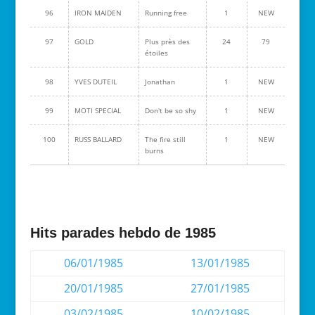
96
IRON MAIDEN
Running free
1
NEW
97
GOLD
Plus près des
24
79
étoiles
98
YVES DUTEIL
Jonathan
1
NEW
99
MOTI SPECIAL
Don't be so shy
1
NEW
100
RUSS BALLARD
The fire still
1
NEW
burns
Hits parades hebdo de 1985
06/01/1985
13/01/1985
20/01/1985
27/01/1985
03/02/1985
10/02/1985