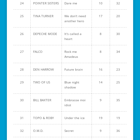
24
POINTER SISTERS
Dare me
10
32
25
TINA TURNER
We don't need
17
20
another hero
26
DEPECHE MODE
It's called a
8
30
heart
27
FALCO
Rock me
8
34
Amadeus
28
DEN HARROW
Future brain
16
23
29
TWO OF US
Blue night
14
25
shadow
30
BILL BAXTER
Embrasse moi
9
35
idiot
31
TOPO & ROBY
Under the ice
19
19
32
O.M.D.
Secret
9
36