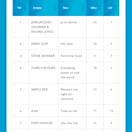
TW
Artiste
Titre
Wks
LW
1
JEAN-JACQUES
Je te donne
10
1
GOLDMAN &
MICHAEL JONES
2
JIMMY CLIFF
Hot shot
10
5
3
STEVIE WONDER
Part-time lover
11
7
4
TEARS FOR FEARS
Everybody
18
2
wants to rule
the world
5
SIMPLY RED
Money's too
12
6
tight (to
mention)
6
A-HA
Take on me
11
15
7
FINZY KONTINI
Cha cha cha
15
4