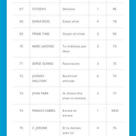
67
CITIZEN'S
Shanana
1
RE
68
DIANA ROSS
Eaten alive
4
78
69
PRIME TIME
Ocean of crime
3
80
70
MARC LAVOINE
Tu m'divises par
3
73
deux
71
SERGE GUIRAO
Fascinacion
3
75
72
JOHNNY
Rock'n'roll
6
74
HALLYDAY
attitude
73
JOHN PARR
St. Elmo's fire
3
77
(man in motion)
74
FRANCIS CABREL
Encore et
1
NEW
encore
75
C. JEROME
Et tu danses
4
76
avec lui