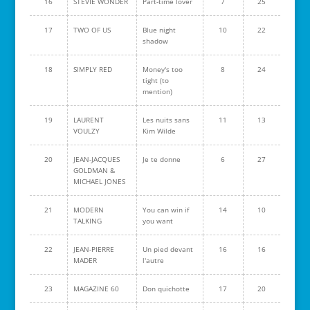
16
STEVIE WONDER
Part-time lover
7
25
17
TWO OF US
Blue night
10
22
shadow
18
SIMPLY RED
Money's too
8
24
tight (to
mention)
19
LAURENT
Les nuits sans
11
13
VOULZY
Kim Wilde
20
JEAN-JACQUES
Je te donne
6
27
GOLDMAN &
MICHAEL JONES
21
MODERN
You can win if
14
10
TALKING
you want
22
JEAN-PIERRE
Un pied devant
16
16
MADER
l'autre
23
MAGAZINE 60
Don quichotte
17
20