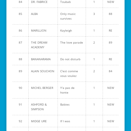
84
DR. FABRICE
Toubab
1
NEW
85
ALBA
Only music
3
88
survives
86
MARILLION
Kayleigh
1
RE
87
THE DREAM
The love parade
2
89
ACADEMY
88
BANANARAMA
Do not disturb
1
RE
89
ALAIN SOUCHON
C'est comme
2
84
vous voulez
90
MICHEL BERGER
Y'a pas de
1
NEW
honte
91
ASHFORD &
Babies
1
NEW
SIMPSON
92
MIDGE URE
If I was
1
NEW