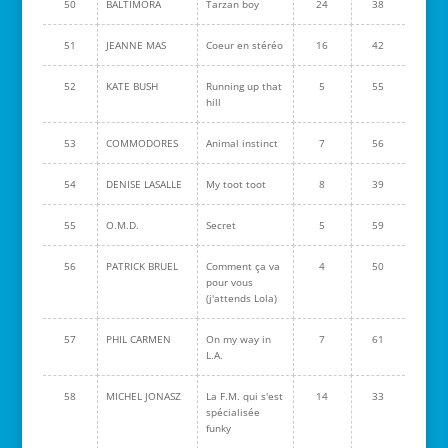
50
BALTIMORA
Tarzan boy
24
38
51
JEANNE MAS
Coeur en stéréo
16
42
52
KATE BUSH
Running up that
5
55
hill
53
COMMODORES
Animal instinct
7
56
54
DENISE LASALLE
My toot toot
8
39
55
O.M.D.
Secret
5
59
56
PATRICK BRUEL
Comment ça va
4
50
pour vous
(j'attends Lola)
57
PHIL CARMEN
On my way in
7
61
L.A.
58
MICHEL JONASZ
La F.M. qui s'est
14
33
spécialisée
funky