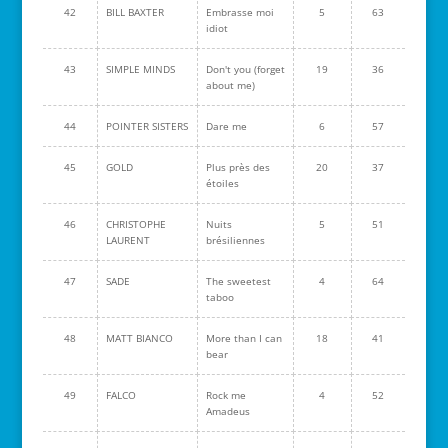
42
BILL BAXTER
Embrasse moi
5
63
idiot
43
SIMPLE MINDS
Don't you (forget
19
36
about me)
44
POINTER SISTERS
Dare me
6
57
45
GOLD
Plus près des
20
37
étoiles
46
CHRISTOPHE
Nuits
5
51
LAURENT
brésiliennes
47
SADE
The sweetest
4
64
taboo
48
MATT BIANCO
More than I can
18
41
bear
49
FALCO
Rock me
4
52
Amadeus