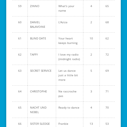
59
ZINNO
What's your
4
65
name
60
DANIEL
L'Aziza
2
68
BALAVOINE
61
BLIND DATE
Your heart
10
62
keeps burning
62
TAFFY
I love my radio
2
72
(midnight radio)
63
SECRET SERVICE
Let us dance
5
69
just a little bit
more
64
CHRISTOPHE
Ne raccroche
3
71
pas
65
NACHT UND
Ready to dance
4
70
NEBEL
66
SISTER SLEDGE
Frankie
13
53