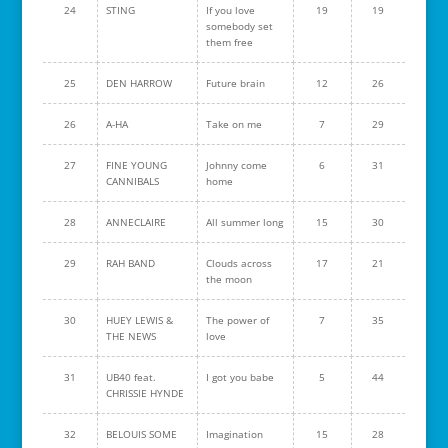
24
STING
If you love
19
19
somebody set
them free
25
DEN HARROW
Future brain
12
26
26
A-HA
Take on me
7
29
27
FINE YOUNG
Johnny come
6
31
CANNIBALS
home
28
ANNECLAIRE
All summer long
15
30
29
RAH BAND
Clouds across
17
21
the moon
30
HUEY LEWIS &
The power of
7
35
THE NEWS
love
31
UB40 feat.
I got you babe
5
44
CHRISSIE HYNDE
32
BELOUIS SOME
Imagination
15
28