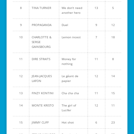
8
TINA TURNER
We don't need
13
5
another hero
9
PROPAGANDA
Duel
9
12
10
CHARLOTTE &
Lemon incest
7
18
SERGE
GAINSBOURG
11
DIRE STRAITS
Money for
11
8
nothing
12
JEAN-JACQUES
Le géant de
12
14
LAFON
papier
13
FINZY KONTINI
Cha cha cha
11
15
14
MONTE KRISTO
The girl of
12
11
Lucifer
15
JIMMY CLIFF
Hot shot
6
23