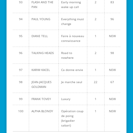
93
FLASH AND THE
Early morning
2
83
PAN
wake up call
94
PAUL YOUNG
Everything must
2
96
change
95
DIANE TELL
Faire à nouveau
1
NEW
connaissance
96
TALKING HEADS
Road to
2
98
nowhere
97
KARIM KACEL
Ca donne envie
1
NEW
98
JEAN-JACQUES
Je marche seul
22
67
GOLDMAN
99
FRANK TOVEY
Luxury
1
NEW
100
ALPHA BLONDY
Opération coup
1
NEW
de poing
(brigadier
sabari)