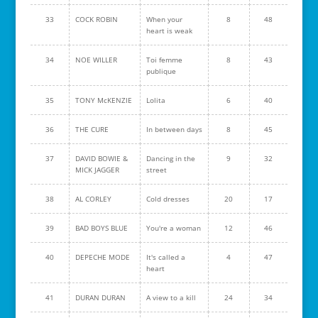
33
COCK ROBIN
When your
8
48
heart is weak
34
NOE WILLER
Toi femme
8
43
publique
35
TONY McKENZIE
Lolita
6
40
36
THE CURE
In between days
8
45
37
DAVID BOWIE &
Dancing in the
9
32
MICK JAGGER
street
38
AL CORLEY
Cold dresses
20
17
39
BAD BOYS BLUE
You're a woman
12
46
40
DEPECHE MODE
It's called a
4
47
heart
41
DURAN DURAN
A view to a kill
24
34