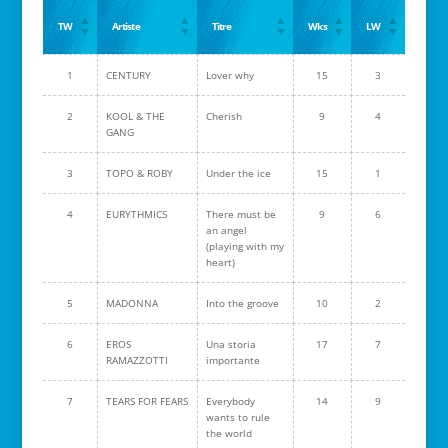
TW
Artiste
Titre
Wks
LW
1
CENTURY
Lover why
15
3
2
KOOL & THE
Cherish
9
4
GANG
3
TOPO & ROBY
Under the ice
15
1
4
EURYTHMICS
There must be
9
6
an angel
(playing with my
heart)
5
MADONNA
Into the groove
10
2
6
EROS
Una storia
17
7
RAMAZZOTTI
importante
7
TEARS FOR FEARS
Everybody
14
9
wants to rule
the world