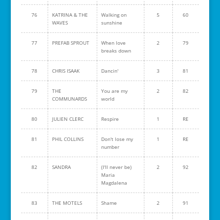
76
KATRINA & THE
Walking on
5
60
WAVES
sunshine
77
PREFAB SPROUT
When love
2
79
breaks down
78
CHRIS ISAAK
Dancin'
3
81
79
THE
You are my
2
82
COMMUNARDS
world
80
JULIEN CLERC
Respire
1
RE
81
PHIL COLLINS
Don't lose my
1
RE
number
82
SANDRA
(I'll never be)
2
92
Maria
Magdalena
83
THE MOTELS
Shame
2
91