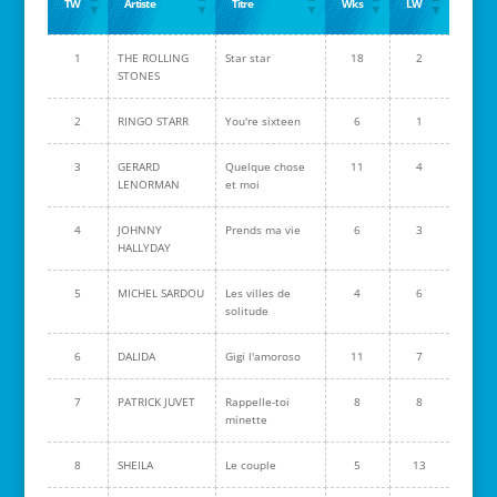
TW
Artiste
Titre
Wks
LW
1
THE ROLLING
Star star
18
2
STONES
2
RINGO STARR
You're sixteen
6
1
3
GERARD
Quelque chose
11
4
LENORMAN
et moi
4
JOHNNY
Prends ma vie
6
3
HALLYDAY
5
MICHEL SARDOU
Les villes de
4
6
solitude
6
DALIDA
Gigi l'amoroso
11
7
7
PATRICK JUVET
Rappelle-toi
8
8
minette
8
SHEILA
Le couple
5
13