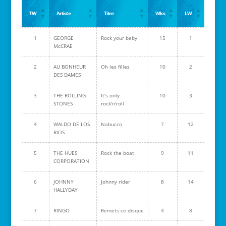
TW
Artiste
Titre
Wks
LW
1
GEORGE
Rock your baby
15
1
McCRAE
2
AU BONHEUR
Oh les filles
10
2
DES DAMES
3
THE ROLLING
It's only
10
3
STONES
rock'n'roll
4
WALDO DE LOS
Nabucco
7
12
RIOS
5
THE HUES
Rock the boat
9
11
CORPORATION
6
JOHNNY
Johnny rider
8
14
HALLYDAY
7
RINGO
Remets ce disque
4
8