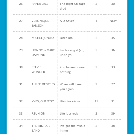
26
PAPER LACE
The night Chicago
2
30
died
27
VERONIQUE
Alia Souza
1
NEW
SANSON
28
MICHEL JONASZ
Dites-moi
2
35
29
DONNY & MARY
I'm leaving it (all)
3
36
OSMOND
up to you
30
STEVIE
You haven't done
3
33
WONDER
nothing
31
THREE DEGREES
When will I see
3
27
you again
32
YVES JOUFFROY
Histoire vécue
11
31
33
REUNION
Life is a rock
2
39
34
THE KIKI DEE
I've got the music
2
38
BAND
in me