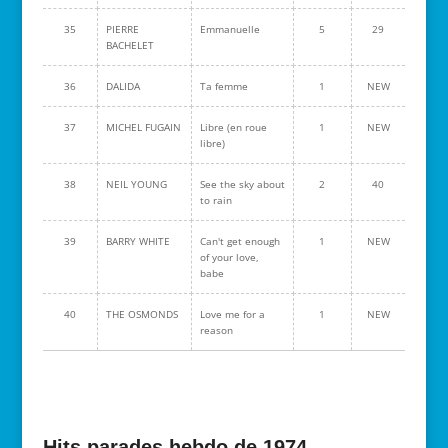
35
PIERRE
Emmanuelle
5
29
BACHELET
36
DALIDA
Ta femme
1
NEW
37
MICHEL FUGAIN
Libre (en roue
1
NEW
libre)
38
NEIL YOUNG
See the sky about
2
40
to rain
39
BARRY WHITE
Can't get enough
1
NEW
of your love,
babe
40
THE OSMONDS
Love me for a
1
NEW
reason
Hits parades hebdo de 1974