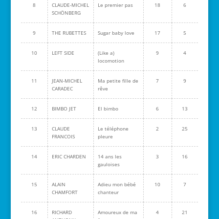
8
CLAUDE-MICHEL
Le premier pas
18
6
SCHÖNBERG
9
THE RUBETTES
Sugar baby love
17
5
10
LEFT SIDE
(Like a)
9
4
locomotion
11
JEAN-MICHEL
Ma petite fille de
7
9
CARADEC
rêve
12
BIMBO JET
El bimbo
6
13
13
CLAUDE
Le téléphone
2
25
FRANCOIS
pleure
14
ERIC CHARDEN
14 ans les
3
16
gauloises
15
ALAIN
Adieu mon bébé
10
7
CHAMFORT
chanteur
16
RICHARD
Amoureux de ma
4
21