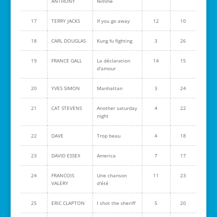
ANTHONY
femme
17
TERRY JACKS
If you go away
12
10
18
CARL DOUGLAS
Kung fu fighting
3
26
19
FRANCE GALL
La déclaration
14
15
d'amour
20
YVES SIMON
Manhattan
3
24
21
CAT STEVENS
Another saturday
4
22
night
22
DAVE
Trop beau
4
18
23
DAVID ESSEX
America
7
17
24
FRANCOIS
Une chanson
11
23
VALERY
d'été
25
ERIC CLAPTON
I shot the sheriff
5
20