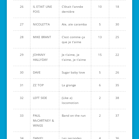
26
IL ETAIT UNE
C'était l'année
10
18
FOIS
dernière
27
NICOLETTA
Aïe, aïe caramba
5
30
28
MIKE BRANT
C'est comme ça
13
25
que je t'aime
29
JOHNNY
Je t'aime, je
15
22
HALLYDAY
t'aime, je t'aime
30
DAVE
Sugar baby love
5
26
31
ZZ TOP
La grange
6
35
32
LEFT SIDE
(Like a)
2
38
locomotion
33
PAUL
Band on the run
2
37
McCARTNEY &
WINGS
34
DANIEL
Les secondes
4
36