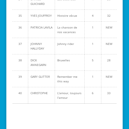
GUICHARD
35
YVES JOUFFROY
Histoire vécue
4
32
36
PATRICIA LAVILA
La chanson de
1
NEW
nos vacances
37
JOHNNY
Johnny rider
1
NEW
HALLYDAY
38
DICK
Bruxelles
5
28
ANNEGARN
39
GARY GLITTER
Remember me
1
NEW
this way
40
CHRISTOPHE
L'amour, toujours
6
33
l'amour