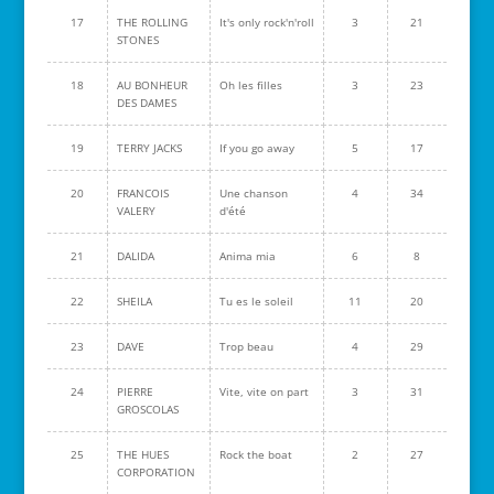
17
THE ROLLING
It's only rock'n'roll
3
21
STONES
18
AU BONHEUR
Oh les filles
3
23
DES DAMES
19
TERRY JACKS
If you go away
5
17
20
FRANCOIS
Une chanson
4
34
VALERY
d'été
21
DALIDA
Anima mia
6
8
22
SHEILA
Tu es le soleil
11
20
23
DAVE
Trop beau
4
29
24
PIERRE
Vite, vite on part
3
31
GROSCOLAS
25
THE HUES
Rock the boat
2
27
CORPORATION