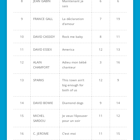
8
JEAN GABIN
Maintenant je
6
6
sais
9
FRANCE GALL
La déclaration
7
19
d'amour
10
DAVID CASSIDY
Rock me baby
8
11
11
DAVID ESSEX
America
12
13
12
ALAIN
Adieu mon bébé
3
16
CHAMFORT
chanteur
13
SPARKS
This town ain't
12
9
big enough for
both of us
14
DAVID BOWIE
Diamond dogs
9
14
15
MICHEL
Je veux l'épouser
11
12
SARDOU
pour un soir
16
C. JEROME
C'est moi
11
15