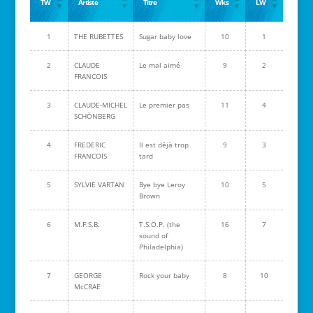
TW
Artiste
Titre
Wks
LW
1
THE RUBETTES
Sugar baby love
10
1
2
CLAUDE
Le mal aimé
9
2
FRANCOIS
3
CLAUDE-MICHEL
Le premier pas
11
4
SCHÖNBERG
4
FREDERIC
Il est déjà trop
9
3
FRANCOIS
tard
5
SYLVIE VARTAN
Bye bye Leroy
10
5
Brown
6
M.F.S.B.
T.S.O.P. (the
16
7
sound of
Philadelphia)
7
GEORGE
Rock your baby
8
10
McCRAE