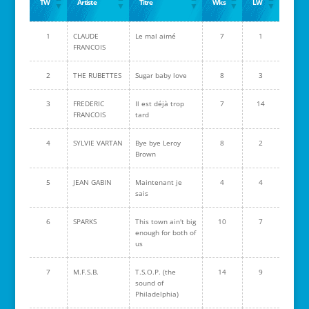
TW
Artiste
Titre
Wks
LW
1
CLAUDE
Le mal aimé
7
1
FRANCOIS
2
THE RUBETTES
Sugar baby love
8
3
3
FREDERIC
Il est déjà trop
7
14
FRANCOIS
tard
4
SYLVIE VARTAN
Bye bye Leroy
8
2
Brown
5
JEAN GABIN
Maintenant je
4
4
sais
6
SPARKS
This town ain't big
10
7
enough for both of
us
7
M.F.S.B.
T.S.O.P. (the
14
9
sound of
Philadelphia)