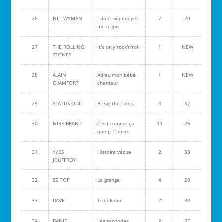
26
BILL WYMAN
I don't wanna get
7
20
me a gun
27
THE ROLLING
It's only rock'n'roll
1
NEW
STONES
28
ALAIN
Adieu mon bébé
1
NEW
CHAMFORT
chanteur
29
STATUS QUO
Break the rules
4
32
30
MIKE BRANT
C'est comme ça
11
26
que je t'aime
31
YVES
Histoire vécue
2
33
JOUFFROY
32
ZZ TOP
La grange
4
28
33
DAVE
Trop beau
2
34
34
DANIEL
Les secondes
2
RE