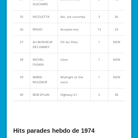
GUICHARD
35
NICOLETTA
Aïe, aïe caramba
3
36
36
RINGO
Accepte-moi
13
24
37
AU BONHEUR
Oh les filles
1
NEW
DES DAMES
38
MICHEL
Libre
1
NEW
FUGAIN
39
MARIA
Midnight at the
1
NEW
MULDAUR
oasis
40
BOB DYLAN
Highway 61
2
38
Hits parades hebdo de 1974