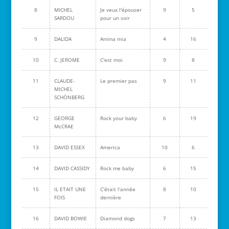
8
MICHEL
Je veux l'épouser
9
5
SARDOU
pour un soir
9
DALIDA
Anima mia
4
16
10
C. JEROME
C'est moi
9
8
11
CLAUDE-
Le premier pas
9
11
MICHEL
SCHÖNBERG
12
GEORGE
Rock your baby
6
19
McCRAE
13
DAVID ESSEX
America
10
6
14
DAVID CASSIDY
Rock me baby
6
15
15
IL ETAIT UNE
C'était l'année
8
10
FOIS
dernière
16
DAVID BOWIE
Diamond dogs
7
13