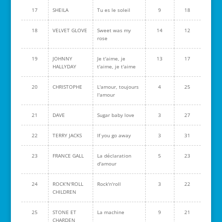
17
SHEILA
Tu es le soleil
9
18
18
VELVET GLOVE
Sweet was my
14
12
rose
19
JOHNNY
Je t'aime, je
13
17
HALLYDAY
t'aime, je t'aime
20
CHRISTOPHE
L'amour, toujours
4
25
l'amour
21
DAVE
Sugar baby love
3
27
22
TERRY JACKS
If you go away
3
31
23
FRANCE GALL
La déclaration
5
23
d'amour
24
ROCK'N'ROLL
Rock'n'roll
3
22
CHILDREN
25
STONE ET
La machine
9
21
CHARDEN