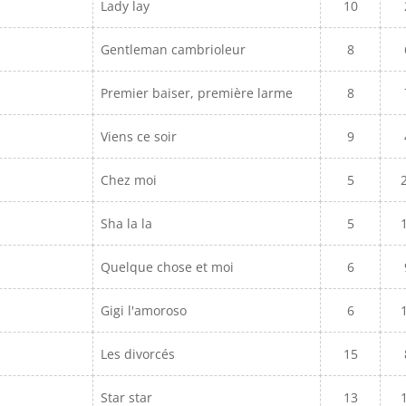
Lady lay
10
Gentleman cambrioleur
8
Premier baiser, première larme
8
Viens ce soir
9
Chez moi
5
Sha la la
5
Quelque chose et moi
6
Gigi l'amoroso
6
Les divorcés
15
Star star
13