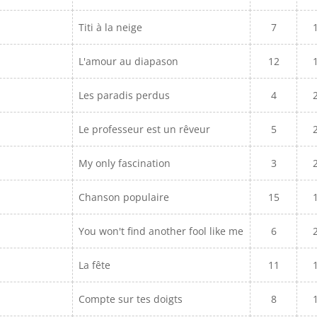
Titi à la neige
7
L'amour au diapason
12
Les paradis perdus
4
Le professeur est un rêveur
5
My only fascination
3
Chanson populaire
15
You won't find another fool like me
6
La fête
11
Compte sur tes doigts
8