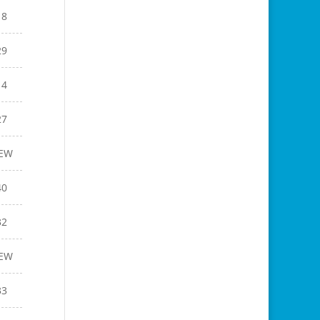
18
29
14
27
EW
40
32
EW
33