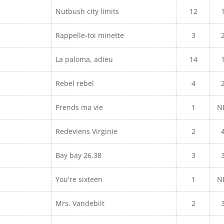
Nutbush city limits
12
Rappelle-toi minette
3
La paloma, adieu
14
Rebel rebel
4
Prends ma vie
1
N
Redeviens Virginie
2
Bay bay 26.38
3
You're sixteen
1
N
Mrs. Vandebilt
2