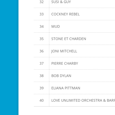
32
SUSI & GUY
33
COCKNEY REBEL
34
MUD
35
STONE ET CHARDEN
36
JONI MITCHELL
37
PIERRE CHARBY
38
BOB DYLAN
39
ELIANA PITTMAN
40
LOVE UNLIMITED ORCHESTRA & BAR