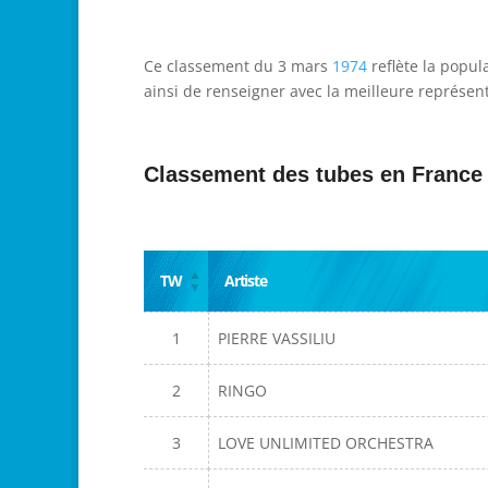
Ce classement du 3 mars
1974
reflète la popul
ainsi de renseigner avec la meilleure représent
Classement des tubes en France
TW
Artiste
1
PIERRE VASSILIU
2
RINGO
3
LOVE UNLIMITED ORCHESTRA