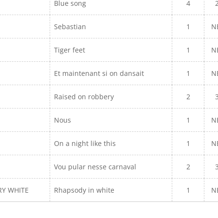
Blue song
4
Sebastian
1
N
Tiger feet
1
N
Et maintenant si on dansait
1
N
Raised on robbery
2
Nous
1
N
On a night like this
1
N
Vou pular nesse carnaval
2
RY WHITE
Rhapsody in white
1
N