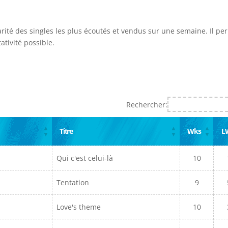
arité des singles les plus écoutés et vendus sur une semaine. Il pe
ativité possible.
Rechercher:
Titre
Wks
L
Qui c'est celui-là
10
Tentation
9
Love's theme
10