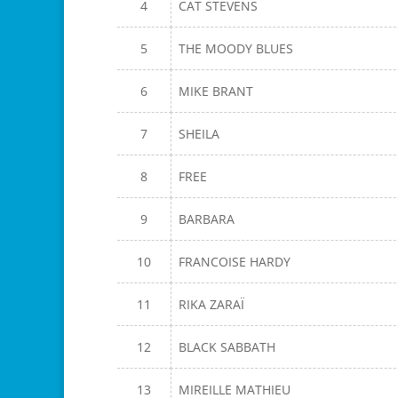
4
CAT STEVENS
5
THE MOODY BLUES
6
MIKE BRANT
7
SHEILA
8
FREE
9
BARBARA
10
FRANCOISE HARDY
11
RIKA ZARAÏ
12
BLACK SABBATH
13
MIREILLE MATHIEU