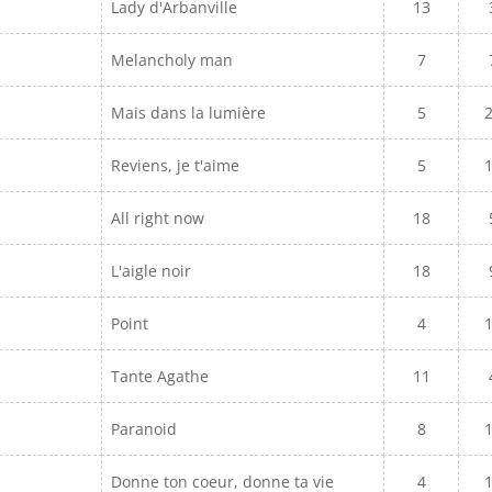
Lady d'Arbanville
13
Melancholy man
7
Mais dans la lumière
5
Reviens, je t'aime
5
All right now
18
L'aigle noir
18
Point
4
Tante Agathe
11
Paranoid
8
Donne ton coeur, donne ta vie
4