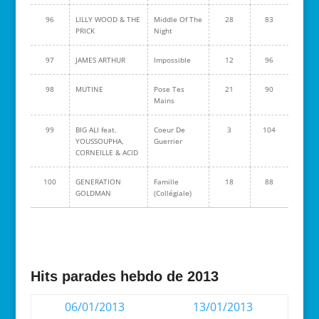
96
LILLY WOOD & THE
Middle Of The
28
83
PRICK
Night
97
JAMES ARTHUR
Impossible
12
96
98
MUTINE
Pose Tes
21
90
Mains
99
BIG ALI feat.
Coeur De
3
104
YOUSSOUPHA,
Guerrier
CORNEILLE & ACID
100
GENERATION
Famille
18
88
GOLDMAN
(Collégiale)
Hits parades hebdo de 2013
06/01/2013
13/01/2013