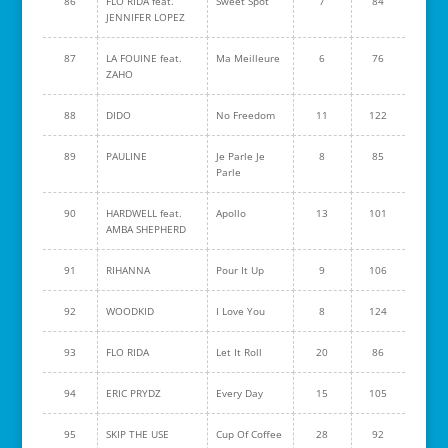
86
FLO RIDA feat.
Sweet Spot
7
84
JENNIFER LOPEZ
87
LA FOUINE feat.
Ma Meilleure
6
76
ZAHO
88
DIDO
No Freedom
11
122
89
PAULINE
Je Parle Je
8
85
Parle
90
HARDWELL feat.
Apollo
13
101
AMBA SHEPHERD
91
RIHANNA
Pour It Up
9
106
92
WOODKID
I Love You
8
124
93
FLO RIDA
Let It Roll
20
86
94
ERIC PRYDZ
Every Day
15
105
95
SKIP THE USE
Cup Of Coffee
28
92