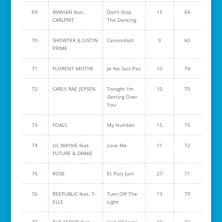
69
MANIAN feat.
Don't Stop
15
64
CARLPRIT
The Dancing
70
SHOWTEK & JUSTIN
Cannonball
9
60
PRIME
71
FLORENT MOTHE
Je Ne Sais Pas
10
74
72
CARLY RAE JEPSEN
Tonight I'm
10
70
Getting Over
You
73
FOALS
My Number
15
75
74
LIL WAYNE feat.
Love Me
11
72
FUTURE & DRAKE
75
ROSE
Et Puis Juin
27
71
76
REEPUBLIC feat. T-
Turn Off The
19
79
ELLE
Light