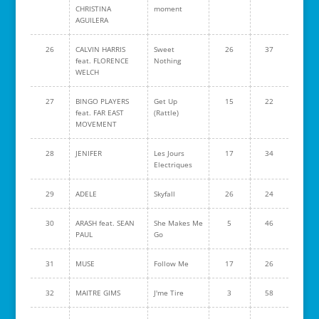
CHRISTINA
moment
AGUILERA
26
CALVIN HARRIS
Sweet
26
37
feat. FLORENCE
Nothing
WELCH
27
BINGO PLAYERS
Get Up
15
22
feat. FAR EAST
(Rattle)
MOVEMENT
28
JENIFER
Les Jours
17
34
Electriques
29
ADELE
Skyfall
26
24
30
ARASH feat. SEAN
She Makes Me
5
46
PAUL
Go
31
MUSE
Follow Me
17
26
32
MAITRE GIMS
J'me Tire
3
58