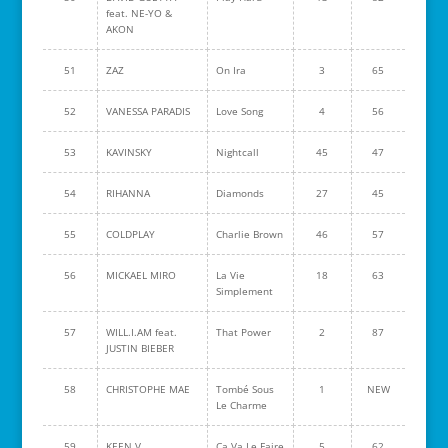
feat. NE-YO &
AKON
51
ZAZ
On Ira
3
65
52
VANESSA PARADIS
Love Song
4
56
53
KAVINSKY
Nightcall
45
47
54
RIHANNA
Diamonds
27
45
55
COLDPLAY
Charlie Brown
46
57
56
MICKAEL MIRO
La Vie
18
63
Simplement
57
WILL.I.AM feat.
That Power
2
87
JUSTIN BIEBER
58
CHRISTOPHE MAE
Tombé Sous
1
NEW
Le Charme
59
KEEN V
Ca Va Le Faire
5
62