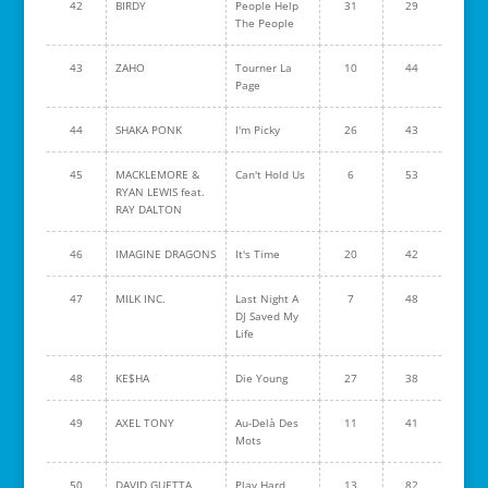
42
BIRDY
People Help
31
29
The People
43
ZAHO
Tourner La
10
44
Page
44
SHAKA PONK
I'm Picky
26
43
45
MACKLEMORE &
Can't Hold Us
6
53
RYAN LEWIS feat.
RAY DALTON
46
IMAGINE DRAGONS
It's Time
20
42
47
MILK INC.
Last Night A
7
48
DJ Saved My
Life
48
KE$HA
Die Young
27
38
49
AXEL TONY
Au-Delà Des
11
41
Mots
50
DAVID GUETTA
Play Hard
13
82