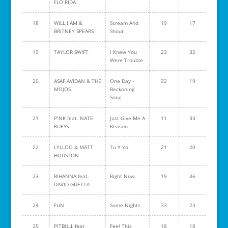
FLO RIDA
18
WILL.I.AM &
Scream And
19
17
BRITNEY SPEARS
Shout
19
TAYLOR SWIFT
I Knew You
23
32
Were Trouble
20
ASAF AVIDAN & THE
One Day -
32
19
MOJOS
Reckoning
Song
21
P!NK feat. NATE
Just Give Me A
11
33
RUESS
Reason
22
LYLLOO & MATT
Tu Y Yo
21
20
HOUSTON
23
RIHANNA feat.
Right Now
19
36
DAVID GUETTA
24
FUN
Some Nights
33
23
25
PITBULL feat.
Feel This
18
18