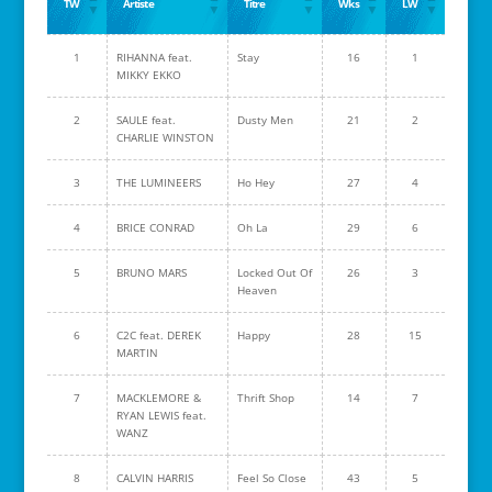
TW
Artiste
Titre
Wks
LW
1
RIHANNA feat.
Stay
16
1
MIKKY EKKO
2
SAULE feat.
Dusty Men
21
2
CHARLIE WINSTON
3
THE LUMINEERS
Ho Hey
27
4
4
BRICE CONRAD
Oh La
29
6
5
BRUNO MARS
Locked Out Of
26
3
Heaven
6
C2C feat. DEREK
Happy
28
15
MARTIN
7
MACKLEMORE &
Thrift Shop
14
7
RYAN LEWIS feat.
WANZ
8
CALVIN HARRIS
Feel So Close
43
5