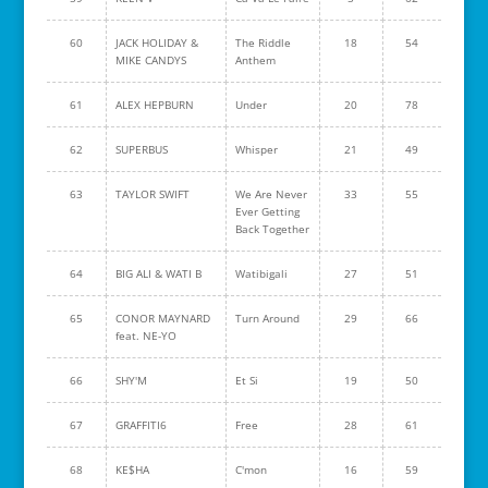
60
JACK HOLIDAY &
The Riddle
18
54
MIKE CANDYS
Anthem
61
ALEX HEPBURN
Under
20
78
62
SUPERBUS
Whisper
21
49
63
TAYLOR SWIFT
We Are Never
33
55
Ever Getting
Back Together
64
BIG ALI & WATI B
Watibigali
27
51
65
CONOR MAYNARD
Turn Around
29
66
feat. NE-YO
66
SHY'M
Et Si
19
50
67
GRAFFITI6
Free
28
61
68
KE$HA
C'mon
16
59