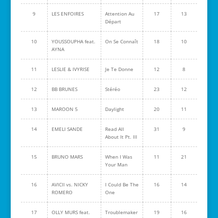
9
LES ENFOIRES
Attention Au
17
13
Départ
10
YOUSSOUPHA feat.
On Se Connaît
18
10
AYNA
11
LESLIE & IVYRISE
Je Te Donne
12
8
12
BB BRUNES
Stéréo
23
12
13
MAROON 5
Daylight
20
11
14
EMELI SANDE
Read All
31
9
About It Pt. III
15
BRUNO MARS
When I Was
11
21
Your Man
16
AVICII vs. NICKY
I Could Be The
16
14
ROMERO
One
17
OLLY MURS feat.
Troublemaker
19
16