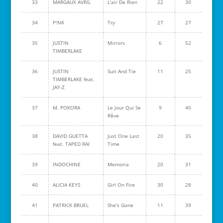
33
MARGAUX AVRIL
L'air De Rien
22
30
34
P!NK
Try
27
27
35
JUSTIN
Mirrors
6
52
TIMBERLAKE
36
JUSTIN
Suit And Tie
11
25
TIMBERLAKE feat.
JAY-Z
37
M. POKORA
Le Jour Qui Se
9
40
Rêve
38
DAVID GUETTA
Just One Last
20
35
feat. TAPED RAI
Time
39
INDOCHINE
Memoria
20
31
40
ALICIA KEYS
Girl On Fire
30
28
41
PATRICK BRUEL
She's Gone
11
39