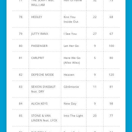
77
THE SCRIPT feat.
Hall Of Fame
32
73
WILL.I.AM
78
HEDLEY
Kiss You
22
68
Inside Out
79
JUTTY RANX
I See You
27
67
80
PASSENGER
Let Her Go
9
100
81
CARLPRIT
Here We Go
5
80
(Allez Allez)
82
DEPECHE MODE
Heaven
9
120
83
SEXION D'ASSAUT
Cérémonie
11
81
feat. DRY
84
ALICIA KEYS
New Day
9
98
85
STONE & VAN
Into The Light
20
77
LINDEN feat. LYCK