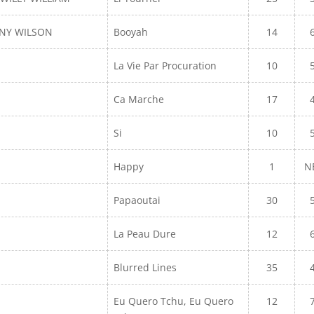
NNY WILSON
Booyah
14
La Vie Par Procuration
10
Ca Marche
17
Si
10
Happy
1
N
Papaoutai
30
La Peau Dure
12
Blurred Lines
35
Eu Quero Tchu, Eu Quero
12