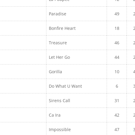
Paradise
49
Bonfire Heart
18
Treasure
46
Let Her Go
44
Gorilla
10
Do What U Want
6
Sirens Call
31
Ca Ira
42
Impossible
47