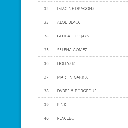
32
IMAGINE DRAGONS
33
ALOE BLACC
34
GLOBAL DEEJAYS
35
SELENA GOMEZ
36
HOLLYSIZ
37
MARTIN GARRIX
38
DVBBS & BORGEOUS
39
P!NK
40
PLACEBO