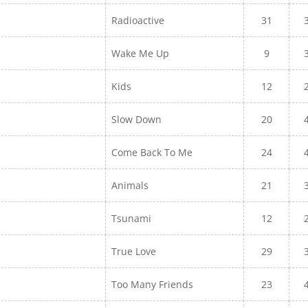
Radioactive
31
Wake Me Up
9
Kids
12
Slow Down
20
Come Back To Me
24
Animals
21
Tsunami
12
True Love
29
Too Many Friends
23