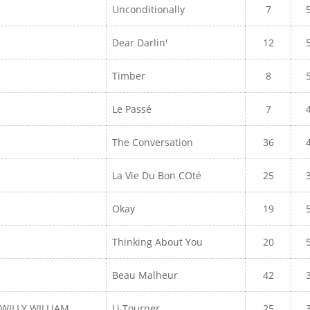
Unconditionally
7
Dear Darlin'
12
Timber
8
Le Passé
7
The Conversation
36
La Vie Du Bon COté
25
Okay
19
Thinking About You
20
Beau Malheur
42
 WILLY WILLIAM
Li Tourner
25