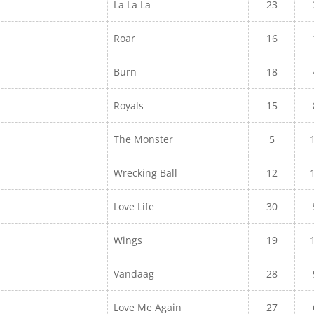
La La La
23
Roar
16
Burn
18
Royals
15
The Monster
5
Wrecking Ball
12
Love Life
30
Wings
19
Vandaag
28
Love Me Again
27