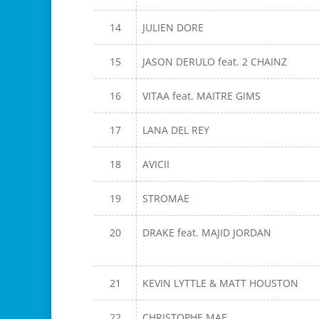
14
JULIEN DORE
15
JASON DERULO feat. 2 CHAINZ
16
VITAA feat. MAITRE GIMS
17
LANA DEL REY
18
AVICII
19
STROMAE
20
DRAKE feat. MAJID JORDAN
21
KEVIN LYTTLE & MATT HOUSTON
22
CHRISTOPHE MAE