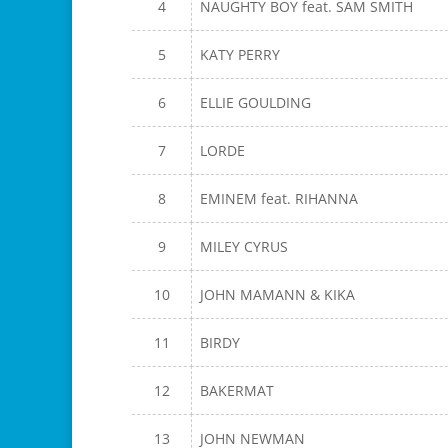
4
NAUGHTY BOY feat. SAM SMITH
5
KATY PERRY
6
ELLIE GOULDING
7
LORDE
8
EMINEM feat. RIHANNA
9
MILEY CYRUS
10
JOHN MAMANN & KIKA
11
BIRDY
12
BAKERMAT
13
JOHN NEWMAN