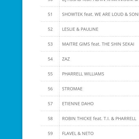
51
SHOWTEK feat. WE ARE LOUD & SO
52
LESLIE & PAULINE
53
MAITRE GIMS feat. THE SHIN SEKAI
54
ZAZ
55
PHARRELL WILLIAMS
56
STROMAE
57
ETIENNE DAHO
58
ROBIN THICKE feat. T.I. & PHARRELL
59
FLAVEL & NETO