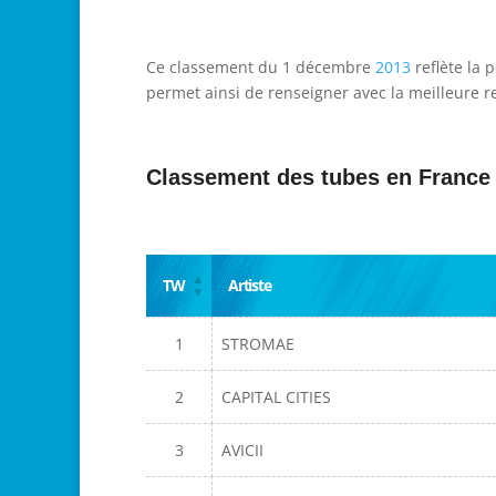
Ce classement du 1 décembre
2013
reflète la 
permet ainsi de renseigner avec la meilleure re
Classement des tubes en France
TW
Artiste
1
STROMAE
2
CAPITAL CITIES
3
AVICII