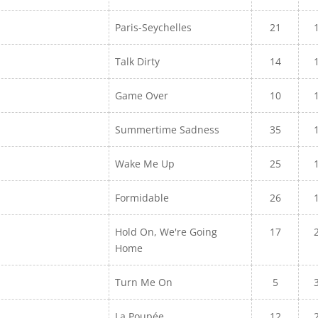
Paris-Seychelles
21
Talk Dirty
14
Game Over
10
Summertime Sadness
35
Wake Me Up
25
Formidable
26
Hold On, We're Going
17
Home
Turn Me On
5
La Poupée
12