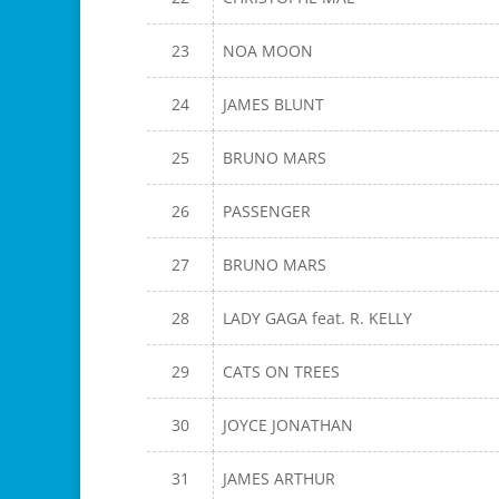
23
NOA MOON
24
JAMES BLUNT
25
BRUNO MARS
26
PASSENGER
27
BRUNO MARS
28
LADY GAGA feat. R. KELLY
29
CATS ON TREES
30
JOYCE JONATHAN
31
JAMES ARTHUR