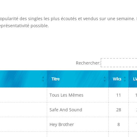
popularité des singles les plus écoutés et vendus sur une semaine. I
présentativité possible.
Rechercher:
Titre
Wks
L
Tous Les Mêmes
11
Safe And Sound
28
Hey Brother
8