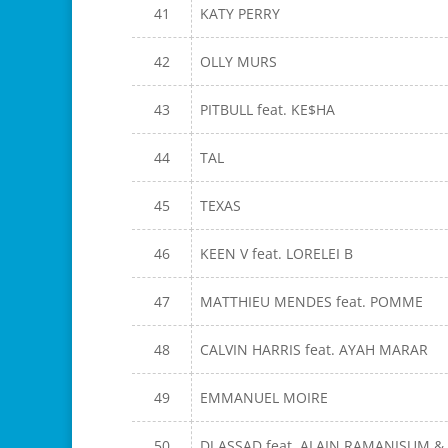
41
KATY PERRY
42
OLLY MURS
43
PITBULL feat. KE$HA
44
TAL
45
TEXAS
46
KEEN V feat. LORELEI B
47
MATTHIEU MENDES feat. POMME
48
CALVIN HARRIS feat. AYAH MARAR
49
EMMANUEL MOIRE
50
DJ ASSAD feat. ALAIN RAMANISUM &