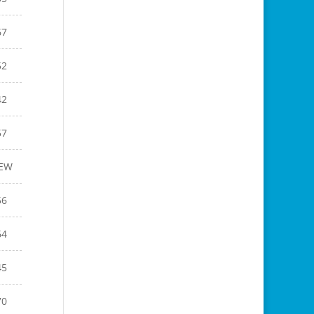
67
52
42
57
EW
56
64
45
70