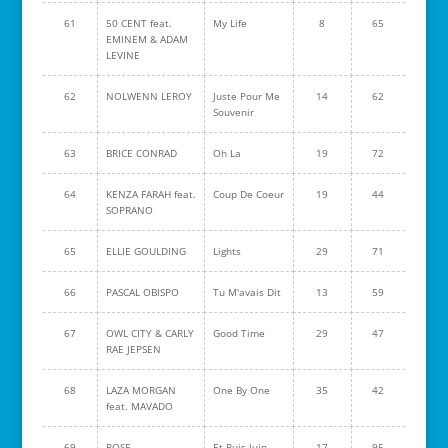
61
50 CENT feat.
My Life
8
65
EMINEM & ADAM
LEVINE
62
NOLWENN LEROY
Juste Pour Me
14
62
Souvenir
63
BRICE CONRAD
Oh La
19
72
64
KENZA FARAH feat.
Coup De Coeur
19
44
SOPRANO
65
ELLIE GOULDING
Lights
29
71
66
PASCAL OBISPO
Tu M'avais Dit
13
59
67
OWL CITY & CARLY
Good Time
29
47
RAE JEPSEN
68
LAZA MORGAN
One By One
35
42
feat. MAVADO
69
ROSE
Et Puis Juin
17
95