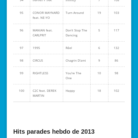
94
INFINITY INK
Infinity
7
108
95
CONOR MAYNARD
Turn Around
19
103
feat. NE-YO
96
MANIAN feat.
Don't Stop The
5
117
CARLPRIT
Dancing
97
1995
Réel
6
132
98
CIRCUS
Chagrin D'ami
9
86
99
RIGHTLESS
You're The
10
98
One
100
C2C feat. DEREK
Happy
18
102
MARTIN
Hits parades hebdo de 2013