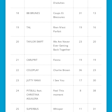
D'adultes
18
BB BRUNES
Coups Et
31
13
Blessures
19
TAL
Rien N'est
19
16
Parfait
20
TAYLOR SWIFT
We Are Never
23
20
Ever Getting
Back Together
21
CARLPRIT
Fiesta
19
19
22
COLDPLAY
Charlie Brown
36
23
23
JUTTY RANX
I See You
17
30
24
PITBULL feat.
Feel This
8
38
CHRISTINA
moment
AGUILERA
25
SUPERBUS
Whisper
11
31