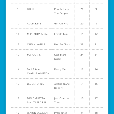
9
BIRDY
People Help
21
9
The People
10
ALICIA KEYS
Girl On Fire
20
8
11
M POKORA & TAL
Envole-Moi
14
12
12
CALVIN HARRIS
Feel So Close
33
21
13
MAROON 5
One More
24
11
Night
14
SAULE feat.
Dusty Men
11
14
CHARLIE WINSTON
15
LES ENFOIRES
Attention Au
7
15
Départ
16
DAVID GUETTA
Just One Last
10
17
feat. TAPED RAI
Time
17
SEXION D'ASSAUT
Problèmes
9
18