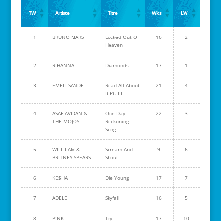
TW
Artiste
Titre
Wks
LW
1
BRUNO MARS
Locked Out Of
16
2
Heaven
2
RIHANNA
Diamonds
17
1
3
EMELI SANDE
Read All About
21
4
It Pt. III
4
ASAF AVIDAN &
One Day -
22
3
THE MOJOS
Reckoning
Song
5
WILL.I.AM &
Scream And
9
6
BRITNEY SPEARS
Shout
6
KE$HA
Die Young
17
7
7
ADELE
Skyfall
16
5
8
P!NK
Try
17
10