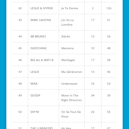
42
LESLIE & IVYRISE
Je Te Donne
2
126
43
MARC LAVOINE
J'ai Vu La
17
51
Lumière
44
BB BRUNES
Stéréo
13
56
45
INDOCHINE
Memoria
10
48
46
BIG ALI & WATI B
Watibigali
17
58
47
LESLIE
Ma Génération
13
46
48
MIKA
Underwater
16
53
49
GOSSIP
Move In The
34
39
Right Direction
50
SHY'M
On Se Fout De
26
55
Nous
51
THE LUMINEERS
Ho Hey
17
67