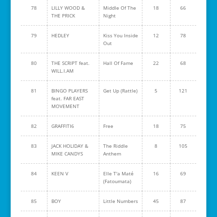
78
LILLY WOOD &
Middle Of The
18
66
THE PRICK
Night
79
HEDLEY
Kiss You Inside
12
78
Out
80
THE SCRIPT feat.
Hall Of Fame
22
68
WILL.I.AM
81
BINGO PLAYERS
Get Up (Rattle)
5
121
feat. FAR EAST
MOVEMENT
82
GRAFFITI6
Free
18
75
83
JACK HOLIDAY &
The Riddle
8
105
MIKE CANDYS
Anthem
84
KEEN V
Elle T'a Maté
16
69
(Fatoumata)
85
BOY
Little Numbers
45
87