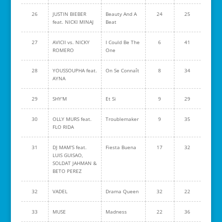
26
JUSTIN BIEBER
Beauty And A
24
25
feat. NICKI MINAJ
Beat
27
AVICII vs. NICKY
I Could Be The
6
41
ROMERO
One
28
YOUSSOUPHA feat.
On Se Connaît
8
34
AYNA
29
SHY'M
Et Si
9
29
30
OLLY MURS feat.
Troublemaker
9
35
FLO RIDA
31
DJ MAM'S feat.
Fiesta Buena
17
32
LUIS GUISAO,
SOLDAT JAHMAN &
BETO PEREZ
32
VADEL
Drama Queen
32
22
33
MUSE
Madness
22
36