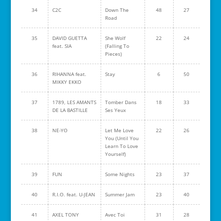
34
C2C
Down The
48
27
Road
35
DAVID GUETTA
She Wolf
22
24
feat. SIA
(Falling To
Pieces)
36
RIHANNA feat.
Stay
6
50
MIKKY EKKO
37
1789, LES AMANTS
Tomber Dans
18
33
DE LA BASTILLE
Ses Yeux
38
NE-YO
Let Me Love
22
26
You (Until You
Learn To Love
Yourself)
39
FUN
Some Nights
23
37
40
R.I.O. feat. U-JEAN
Summer Jam
23
40
41
AXEL TONY
Avec Toi
31
28