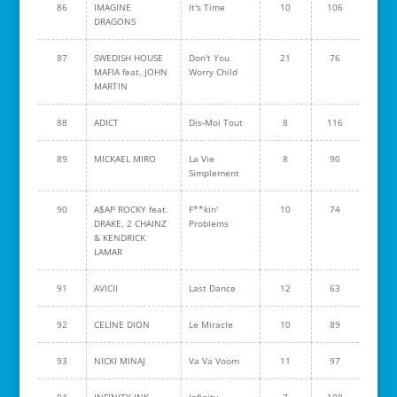
86
IMAGINE
It's Time
10
106
DRAGONS
87
SWEDISH HOUSE
Don't You
21
76
MAFIA feat. JOHN
Worry Child
MARTIN
88
ADICT
Dis-Moi Tout
8
116
89
MICKAEL MIRO
La Vie
8
90
Simplement
90
A$AP ROCKY feat.
F**kin'
10
74
DRAKE, 2 CHAINZ
Problems
& KENDRICK
LAMAR
91
AVICII
Last Dance
12
63
92
CELINE DION
Le Miracle
10
89
93
NICKI MINAJ
Va Va Voom
11
97