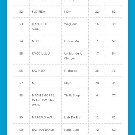
52
FLO RIDA
I Cry
22
52
53
JEAN-LOUIS
Vingt Ans
16
49
AUBERT
54
MUSE
Follow Me
7
57
55
NYCO LILLIU
Un Monde A
17
54
Changer
56
KAVINSKY
Nightcall
35
73
57
M
Mojo
20
45
58
MACKLEMORE &
Thrift Shop
4
77
RYAN LEWIS feat.
WANZ
59
MARGAUX AVRIL
L'air De Rien
12
82
60
BASTIAN BAKER
Hallelujah
12
60