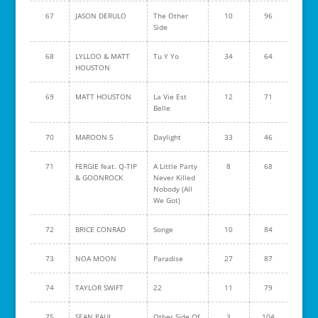
67
JASON DERULO
The Other
10
96
Side
68
LYLLOO & MATT
Tu Y Yo
34
64
HOUSTON
69
MATT HOUSTON
La Vie Est
12
71
Belle
70
MAROON 5
Daylight
33
46
71
FERGIE feat. Q-TIP
A Little Party
8
68
& GOONROCK
Never Killed
Nobody (All
We Got)
72
BRICE CONRAD
Songe
10
84
73
NOA MOON
Paradise
27
87
74
TAYLOR SWIFT
22
11
79
75
SEAN PAUL
Other Side Of
3
104