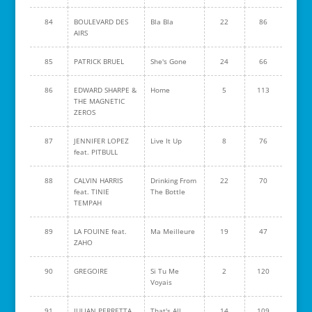
84
BOULEVARD DES
Bla Bla
22
86
AIRS
85
PATRICK BRUEL
She's Gone
24
66
86
EDWARD SHARPE &
Home
5
113
THE MAGNETIC
ZEROS
87
JENNIFER LOPEZ
Live It Up
8
76
feat. PITBULL
88
CALVIN HARRIS
Drinking From
22
70
feat. TINIE
The Bottle
TEMPAH
89
LA FOUINE feat.
Ma Meilleure
19
47
ZAHO
90
GREGOIRE
Si Tu Me
2
120
Voyais
91
JULIAN PERRETTA
That's All
14
109