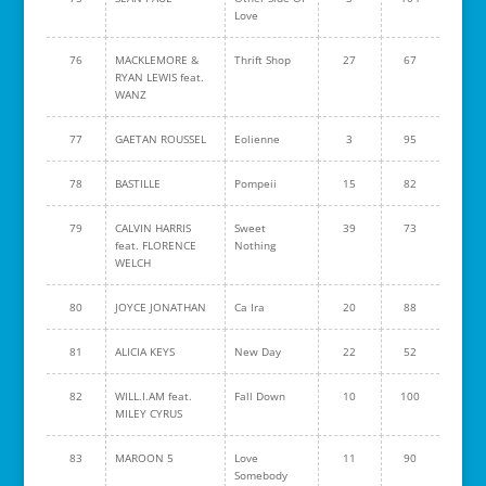
Love
76
MACKLEMORE &
Thrift Shop
27
67
RYAN LEWIS feat.
WANZ
77
GAETAN ROUSSEL
Eolienne
3
95
78
BASTILLE
Pompeii
15
82
79
CALVIN HARRIS
Sweet
39
73
feat. FLORENCE
Nothing
WELCH
80
JOYCE JONATHAN
Ca Ira
20
88
81
ALICIA KEYS
New Day
22
52
82
WILL.I.AM feat.
Fall Down
10
100
MILEY CYRUS
83
MAROON 5
Love
11
90
Somebody