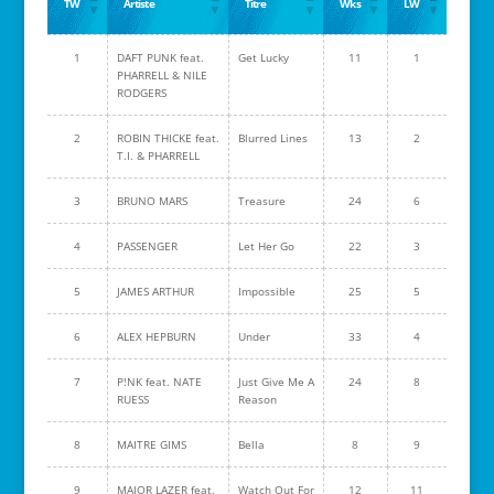
TW
Artiste
Titre
Wks
LW
1
DAFT PUNK feat.
Get Lucky
11
1
PHARRELL & NILE
RODGERS
2
ROBIN THICKE feat.
Blurred Lines
13
2
T.I. & PHARRELL
3
BRUNO MARS
Treasure
24
6
4
PASSENGER
Let Her Go
22
3
5
JAMES ARTHUR
Impossible
25
5
6
ALEX HEPBURN
Under
33
4
7
P!NK feat. NATE
Just Give Me A
24
8
RUESS
Reason
8
MAITRE GIMS
Bella
8
9
9
MAJOR LAZER feat.
Watch Out For
12
11