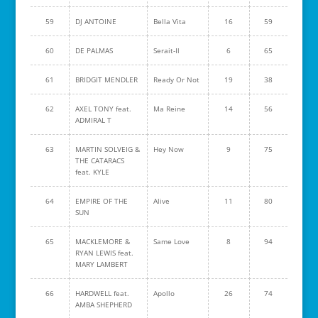
59
DJ ANTOINE
Bella Vita
16
59
60
DE PALMAS
Serait-Il
6
65
61
BRIDGIT MENDLER
Ready Or Not
19
38
62
AXEL TONY feat.
Ma Reine
14
56
ADMIRAL T
63
MARTIN SOLVEIG &
Hey Now
9
75
THE CATARACS
feat. KYLE
64
EMPIRE OF THE
Alive
11
80
SUN
65
MACKLEMORE &
Same Love
8
94
RYAN LEWIS feat.
MARY LAMBERT
66
HARDWELL feat.
Apollo
26
74
AMBA SHEPHERD