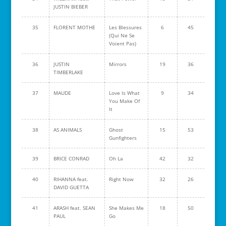
JUSTIN BIEBER
35
FLORENT MOTHE
Les Blessures
6
45
(Qui Ne Se
Voient Pas)
36
JUSTIN
Mirrors
19
36
TIMBERLAKE
37
MAUDE
Love Is What
9
34
You Make Of
It
38
AS ANIMALS
Ghost
15
53
Gunfighters
39
BRICE CONRAD
Oh La
42
32
40
RIHANNA feat.
Right Now
32
26
DAVID GUETTA
41
ARASH feat. SEAN
She Makes Me
18
50
PAUL
Go