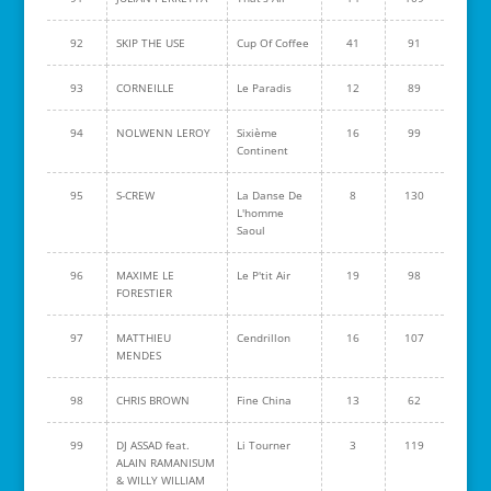
92
SKIP THE USE
Cup Of Coffee
41
91
93
CORNEILLE
Le Paradis
12
89
94
NOLWENN LEROY
Sixième
16
99
Continent
95
S-CREW
La Danse De
8
130
L'homme
Saoul
96
MAXIME LE
Le P'tit Air
19
98
FORESTIER
97
MATTHIEU
Cendrillon
16
107
MENDES
98
CHRIS BROWN
Fine China
13
62
99
DJ ASSAD feat.
Li Tourner
3
119
ALAIN RAMANISUM
& WILLY WILLIAM