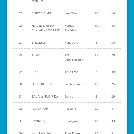
MARTIN
25
MAITRE GIMS
J'me Tire
16
24
26
FLAVEL & NETO
Pedida
10
40
feat. ANNA TORRES
Perfeita
27
STROMAE
Papaoutai
8
30
28
TEXAS
The
14
28
Conversation
29
P!NK
True Love
7
39
30
LOUIS DELORT
Sur Ma Peau
17
25
31
TAL feat. FLO RIDA
Danse
5
29
32
ICONA POP
I Love It
33
41
33
KAVINSKY
Roadgame
19
33
34
WILL.I.AM feat.
That Power
15
31