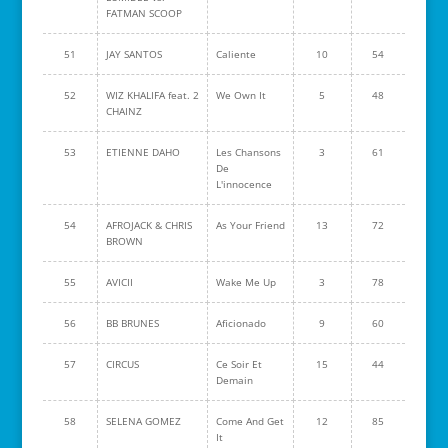
FATMAN SCOOP
51
JAY SANTOS
Caliente
10
54
52
WIZ KHALIFA feat. 2
We Own It
5
48
CHAINZ
53
ETIENNE DAHO
Les Chansons
3
61
De
L'innocence
54
AFROJACK & CHRIS
As Your Friend
13
72
BROWN
55
AVICII
Wake Me Up
3
78
56
BB BRUNES
Aficionado
9
60
57
CIRCUS
Ce Soir Et
15
44
Demain
58
SELENA GOMEZ
Come And Get
12
85
It