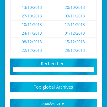
13/10/2013
20/10/2013
27/10/2013
03/11/2013
10/11/2013
17/11/2013
24/11/2013
01/12/2013
08/12/2013
15/12/2013
22/12/2013
29/12/2013
Rechercher :
Top global Archives
Années 60 ▼