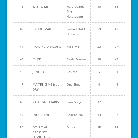
42
BABY & ME
Here Comes
10
58
The
Hotstepper
43
BRUNO MARS
Locked Out Of
39
43
Heaven
44
IMAGINE DRAGONS
It's Time
33
37
45
MUSE
Panic Station
18
42
46
JENIFER
Résiste
5
51
47
MAITRE GIMS feat.
One Shot
6
49
DRY
48
VANESSA PARADIS
Love Song
17
35
49
INDOCHINE
College Boy
13
57
50
GOLEO VI
Dance
15
55
PRESENTS
LUMIDEE vs.