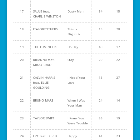
17
SAULE feat.
Dusty Men
34
15
CHARLIE WINSTON
18
ITALOBROTHERS
This Is
15
20
Nightlife
19
THE LUMINEERS
Ho Hey
40
17
20
RIHANNA feat.
Stay
29
22
MIKKY EKKO
21
CALVIN HARRIS
I Need Your
13
27
feat. ELLIE
Love
GOULDING
22
BRUNO MARS
When I Was
24
14
Your Man
23
TAYLOR SWIFT
I Knew You
36
19
Were Trouble
24
C2C feat. DEREK
Happy
41
23