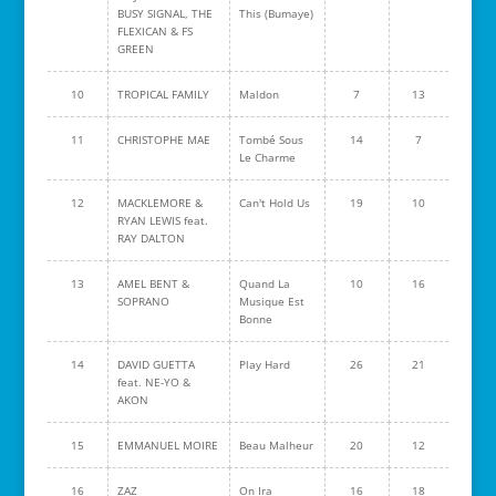
BUSY SIGNAL, THE
This (Bumaye)
FLEXICAN & FS
GREEN
10
TROPICAL FAMILY
Maldon
7
13
11
CHRISTOPHE MAE
Tombé Sous
14
7
Le Charme
12
MACKLEMORE &
Can't Hold Us
19
10
RYAN LEWIS feat.
RAY DALTON
13
AMEL BENT &
Quand La
10
16
SOPRANO
Musique Est
Bonne
14
DAVID GUETTA
Play Hard
26
21
feat. NE-YO &
AKON
15
EMMANUEL MOIRE
Beau Malheur
20
12
16
ZAZ
On Ira
16
18