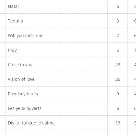
Natal
6
Tequila
3
Will you miss me
7
Pray
6
Close to you
23
Vision of love
26
Poor boy blues
9
Les yeux ouverts
6
Dis lui toi que je t'aime
13