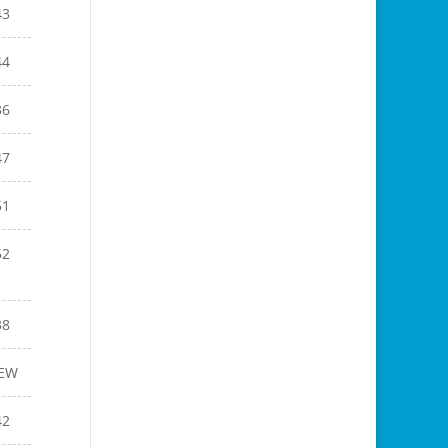
43
44
36
47
51
52
38
EW
42