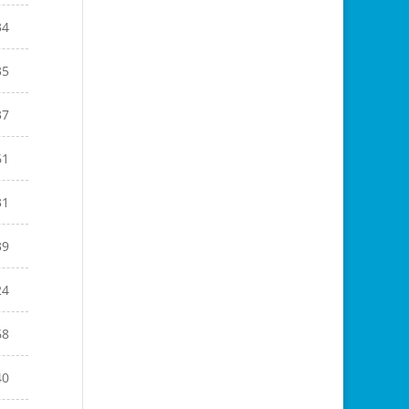
34
35
37
61
31
39
24
68
40