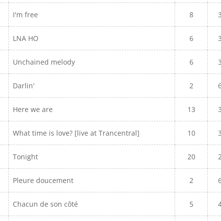
I'm free
8
LNA HO
6
Unchained melody
6
Darlin'
2
Here we are
13
What time is love? [live at Trancentral]
10
Tonight
20
Pleure doucement
2
Chacun de son côté
5