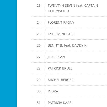
23
TWENTY 4 SEVEN feat. CAPTAIN
HOLLYWOOD
24
FLORENT PAGNY
25
KYLIE MINOGUE
26
BENNY B. feat. DADDY K.
27
JIL CAPLAN
28
PATRICK BRUEL
29
MICHEL BERGER
30
INDRA
31
PATRICIA KAAS