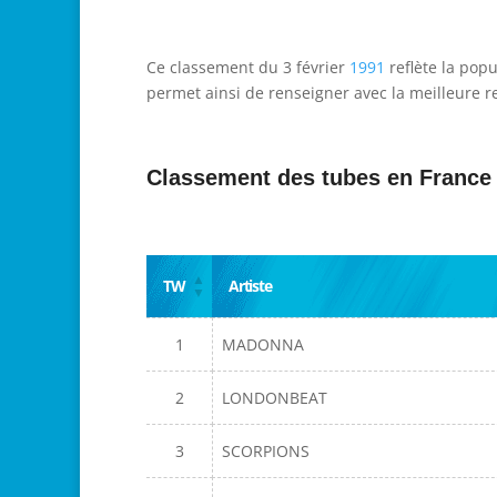
Ce classement du 3 février
1991
reflète la popu
permet ainsi de renseigner avec la meilleure re
Classement des tubes en France
TW
Artiste
1
MADONNA
2
LONDONBEAT
3
SCORPIONS