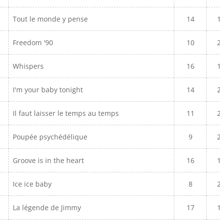
Tout le monde y pense
14
Freedom '90
10
Whispers
16
I'm your baby tonight
14
Il faut laisser le temps au temps
11
Poupée psychédélique
9
Groove is in the heart
16
Ice ice baby
8
La légende de Jimmy
17