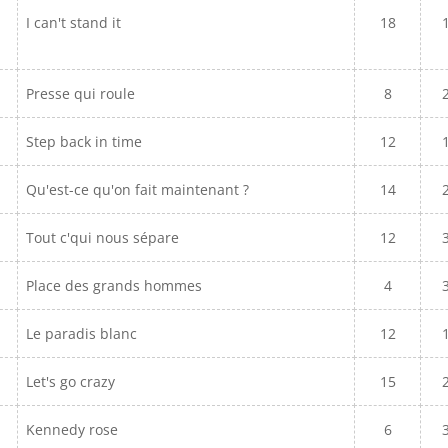
I can't stand it
18
Presse qui roule
8
Step back in time
12
Qu'est-ce qu'on fait maintenant ?
14
Tout c'qui nous sépare
12
Place des grands hommes
4
Le paradis blanc
12
Let's go crazy
15
Kennedy rose
6