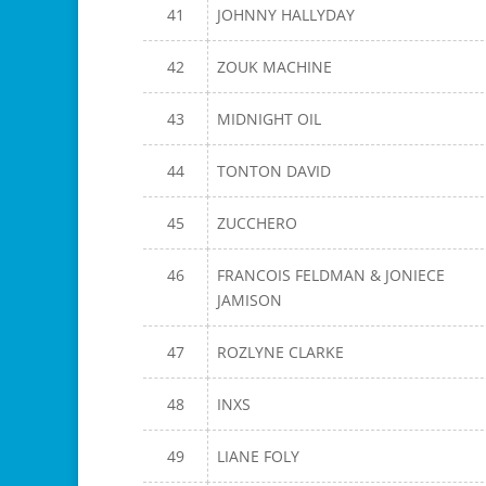
41
JOHNNY HALLYDAY
42
ZOUK MACHINE
43
MIDNIGHT OIL
44
TONTON DAVID
45
ZUCCHERO
46
FRANCOIS FELDMAN & JONIECE
JAMISON
47
ROZLYNE CLARKE
48
INXS
49
LIANE FOLY