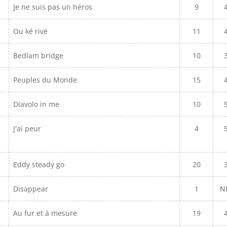
Je ne suis pas un héros
9
Ou ké rivé
11
Bedlam bridge
10
Peuples du Monde
15
Diavolo in me
10
J'ai peur
4
Eddy steady go
20
Disappear
1
N
Au fur et à mesure
19