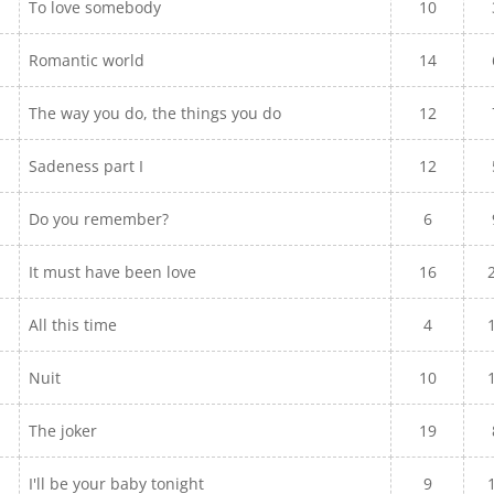
To love somebody
10
Romantic world
14
The way you do, the things you do
12
Sadeness part I
12
Do you remember?
6
It must have been love
16
All this time
4
Nuit
10
The joker
19
I'll be your baby tonight
9