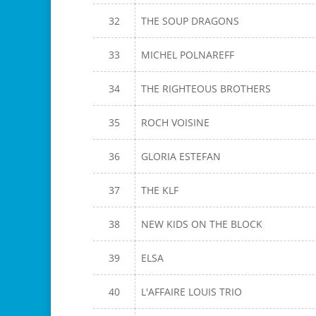
32
THE SOUP DRAGONS
33
MICHEL POLNAREFF
34
THE RIGHTEOUS BROTHERS
35
ROCH VOISINE
36
GLORIA ESTEFAN
37
THE KLF
38
NEW KIDS ON THE BLOCK
39
ELSA
40
L'AFFAIRE LOUIS TRIO