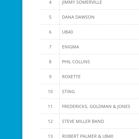
4
JIMMY SOMERVILLE
5
DANA DAWSON
6
UB40
7
ENIGMA
8
PHIL COLLINS
9
ROXETTE
10
STING
11
FREDERICKS, GOLDMAN & JONES
12
STEVE MILLER BAND
13
ROBERT PALMER & UB40