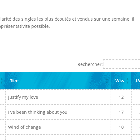
larité des singles les plus écoutés et vendus sur une semaine. Il
présentativité possible.
Rechercher:
Titre
Wks
L
Justify my love
12
I've been thinking about you
17
Wind of change
10