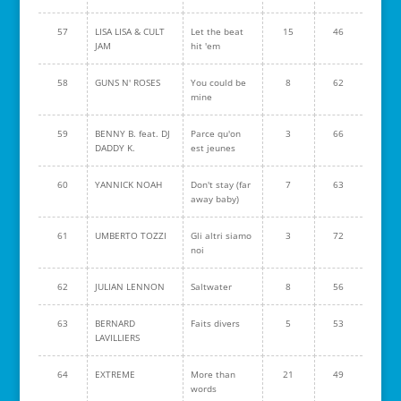
57
LISA LISA & CULT
Let the beat
15
46
JAM
hit 'em
58
GUNS N' ROSES
You could be
8
62
mine
59
BENNY B. feat. DJ
Parce qu'on
3
66
DADDY K.
est jeunes
60
YANNICK NOAH
Don't stay (far
7
63
away baby)
61
UMBERTO TOZZI
Gli altri siamo
3
72
noi
62
JULIAN LENNON
Saltwater
8
56
63
BERNARD
Faits divers
5
53
LAVILLIERS
64
EXTREME
More than
21
49
words