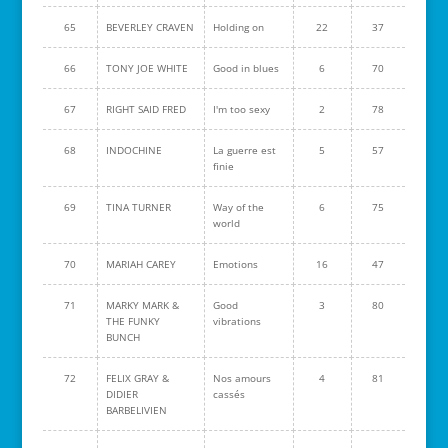
65
BEVERLEY CRAVEN
Holding on
22
37
66
TONY JOE WHITE
Good in blues
6
70
67
RIGHT SAID FRED
I'm too sexy
2
78
68
INDOCHINE
La guerre est
5
57
finie
69
TINA TURNER
Way of the
6
75
world
70
MARIAH CAREY
Emotions
16
47
71
MARKY MARK &
Good
3
80
THE FUNKY
vibrations
BUNCH
72
FELIX GRAY &
Nos amours
4
81
DIDIER
cassés
BARBELIVIEN