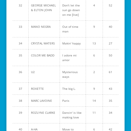
32
GEORGE MICHAEL
Don't let the
4
52
& ELTON JOHN
sun go down
on me [live]
33
MANO NEGRA
Out of time
9
40
man
34
CRYSTAL WATERS
Makin' happy
13
27
35
COLOR ME BADD
I adore mi
6
50
amor
36
U2
Mysterious
2
61
ways
37
ROXETTE
The big L.
9
43
38
MARC LAVOINE
Paris
14
35
39
ROZLYNE CLARKE
Dancin' is like
11
34
making love
40
A-HA
Move to
6
42