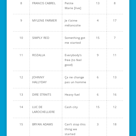
8
FRANCIS CABREL
Petite
13
8
Marie [live]
9
MYLENE FARMER
Je t'aime
4
17
mélancolie
10
SIMPLY RED
Something got
15
7
me started
11
ROZALLA
Everybody's
9
11
free (to feel
good)
12
JOHNNY
Ça ne change
6
13
HALLYDAY
pas un homme
13
DIRE STRAITS
Heavy fuel
6
16
14
LUC DE
Cash city
15
12
LAROCHELLIERE
15
BRYAN ADAMS
Can't stop this
3
18
thing we
started