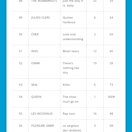
48
THE REMBRANDTS
Just the way it
25
39
is, baby
49
JULIEN CLERC
Quitter
6
54
l'enfance
50
CHER
Love and
2
69
understanding
51
INXS
Bitter tears
12
45
52
OMAR
There's
19
28
nothing like
this
53
SEAL
Killer
6
73
54
QUEEN
The show
1
NEW
must go on
55
LES INCONNUS
Rap tout
16
48
56
PLEASURE GAME
Le seigneur
3
58
des ténèbres