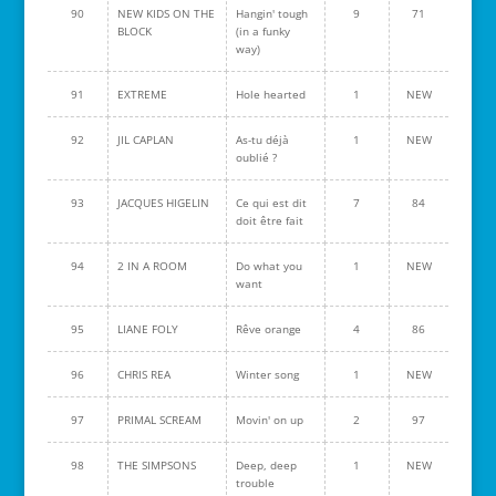
90
NEW KIDS ON THE
Hangin' tough
9
71
BLOCK
(in a funky
way)
91
EXTREME
Hole hearted
1
NEW
92
JIL CAPLAN
As-tu déjà
1
NEW
oublié ?
93
JACQUES HIGELIN
Ce qui est dit
7
84
doit être fait
94
2 IN A ROOM
Do what you
1
NEW
want
95
LIANE FOLY
Rêve orange
4
86
96
CHRIS REA
Winter song
1
NEW
97
PRIMAL SCREAM
Movin' on up
2
97
98
THE SIMPSONS
Deep, deep
1
NEW
trouble