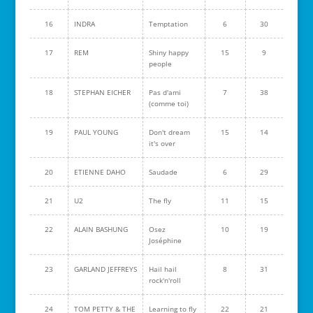
16
INDRA
Temptation
6
30
17
REM
Shiny happy
15
9
people
18
STEPHAN EICHER
Pas d'ami
7
38
(comme toi)
19
PAUL YOUNG
Don't dream
15
14
it's over
20
ETIENNE DAHO
Saudade
6
29
21
U2
The fly
11
15
22
ALAIN BASHUNG
Osez
10
19
Joséphine
23
GARLAND JEFFREYS
Hail hail
8
31
rock'n'roll
24
TOM PETTY & THE
Learning to fly
22
21