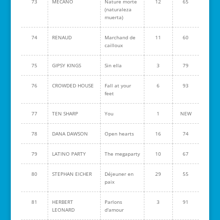
73
MECANO
Nature morte
12
65
(naturaleza
muerta)
74
RENAUD
Marchand de
11
60
cailloux
75
GIPSY KINGS
Sin ella
3
79
76
CROWDED HOUSE
Fall at your
6
93
feet
77
TEN SHARP
You
1
NEW
78
DANA DAWSON
Open hearts
16
74
79
LATINO PARTY
The megaparty
10
67
80
STEPHAN EICHER
Déjeuner en
29
55
paix
81
HERBERT
Parlons
3
91
LEONARD
d'amour