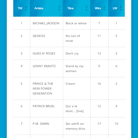
TW
Artiste
Titre
Wks
LW
1
MICHAEL JACKSON
Black or white
7
1
2
GENESIS
No son of
11
5
mine
3
GUNS N' ROSES
Don't cry
13
3
4
LENNY KRAVITZ
Stand by my
9
6
woman
5
PRINCE & THE
Cream
16
2
NEW POWER
GENERATION
6
PATRICK BRUEL
Qui a le
12
4
droit... [live]
7
P.M. DAWN
Set adrift on
17
10
memory bliss