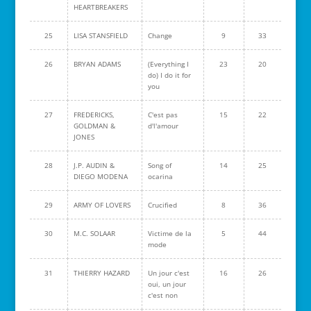
HEARTBREAKERS
25
LISA STANSFIELD
Change
9
33
26
BRYAN ADAMS
(Everything I
23
20
do) I do it for
you
27
FREDERICKS,
C'est pas
15
22
GOLDMAN &
d'l'amour
JONES
28
J.P. AUDIN &
Song of
14
25
DIEGO MODENA
ocarina
29
ARMY OF LOVERS
Crucified
8
36
30
M.C. SOLAAR
Victime de la
5
44
mode
31
THIERRY HAZARD
Un jour c'est
16
26
oui, un jour
c'est non