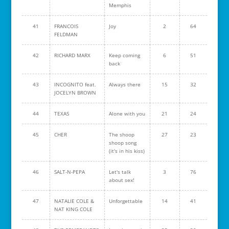
Memphis
41
FRANCOIS
Joy
2
64
FELDMAN
42
RICHARD MARX
Keep coming
6
51
back
43
INCOGNITO feat.
Always there
15
32
JOCELYN BROWN
44
TEXAS
Alone with you
21
24
45
CHER
The shoop
27
23
shoop song
(it's in his kiss)
46
SALT-N-PEPA
Let's talk
3
76
about sex!
47
NATALIE COLE &
Unforgettable
14
41
NAT KING COLE