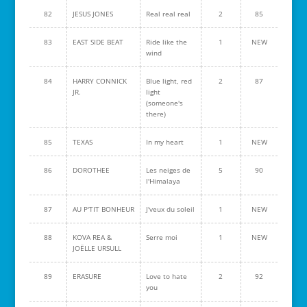
82
JESUS JONES
Real real real
2
85
83
EAST SIDE BEAT
Ride like the
1
NEW
wind
84
HARRY CONNICK
Blue light, red
2
87
JR.
light
(someone's
there)
85
TEXAS
In my heart
1
NEW
86
DOROTHEE
Les neiges de
5
90
l'Himalaya
87
AU P'TIT BONHEUR
J'veux du soleil
1
NEW
88
KOVA REA &
Serre moi
1
NEW
JOËLLE URSULL
89
ERASURE
Love to hate
2
92
you