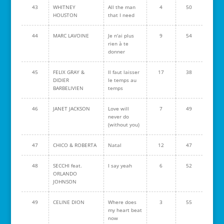
43
WHITNEY
All the man
4
50
HOUSTON
that I need
44
MARC LAVOINE
Je n'ai plus
9
54
rien à te
donner
45
FELIX GRAY &
Il faut laisser
17
38
DIDIER
le temps au
BARBELIVIEN
temps
46
JANET JACKSON
Love will
7
49
never do
(without you)
47
CHICO & ROBERTA
Natal
12
47
48
SECCHI feat.
I say yeah
6
52
ORLANDO
JOHNSON
49
CELINE DION
Where does
3
55
my heart beat
now