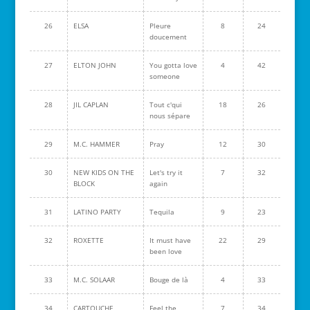
26
ELSA
Pleure
8
24
doucement
27
ELTON JOHN
You gotta love
4
42
someone
28
JIL CAPLAN
Tout c'qui
18
26
nous sépare
29
M.C. HAMMER
Pray
12
30
30
NEW KIDS ON THE
Let's try it
7
32
BLOCK
again
31
LATINO PARTY
Tequila
9
23
32
ROXETTE
It must have
22
29
been love
33
M.C. SOLAAR
Bouge de là
4
33
34
CARTOUCHE
Feel the
7
34