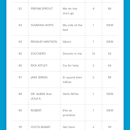
82
PREFAB SPROUT
We let the
4
86
stars go
83
SUSANNA HOFFS
My side of the
1
NEW
bed
84
RENAUD HANTSON
Géant
1
NEW
85
ZUCCHERO
Diavolo in me
16
56
86
RICK ASTLEY
Cry for help
2
66
87
JANE BIRKIN
Et quand bien
2
RE
même
88
DR. ALBAN feat.
Hello Afrika
1
NEW
LEILA K.
89
ROBERT
Elle se
1
NEW
promène
90
OLETA ADAMS
Get here
2
90