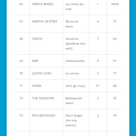
66
SIMPLE MINDS
Let there be
1
NEW
love
67
MARTIN DESTREE
Black est
4
72
beau
68
YAZOO
Situation
7
64
[deadline mix
edit]
69
EMF
Unbelievable
4
91
70
JULIEN CLERC
Le verrou
2
77
71
INDRA
Let's go crazy
21
68
72
THE SILENCERS
Bulletproof
2
76
heart
73
RITA MITSOUKO
Don't forget
2
74
the nite
[remix]