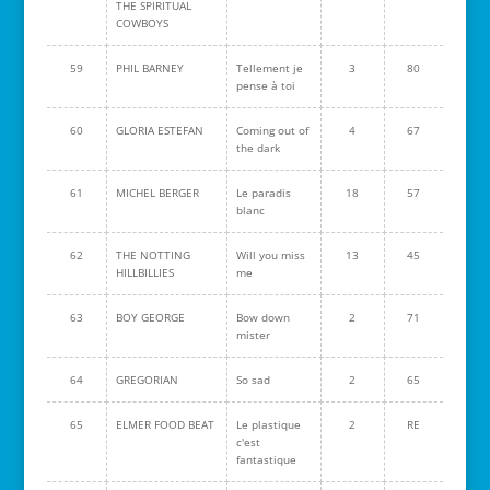
THE SPIRITUAL
COWBOYS
59
PHIL BARNEY
Tellement je
3
80
pense à toi
60
GLORIA ESTEFAN
Coming out of
4
67
the dark
61
MICHEL BERGER
Le paradis
18
57
blanc
62
THE NOTTING
Will you miss
13
45
HILLBILLIES
me
63
BOY GEORGE
Bow down
2
71
mister
64
GREGORIAN
So sad
2
65
65
ELMER FOOD BEAT
Le plastique
2
RE
c'est
fantastique