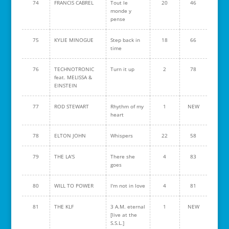
74
FRANCIS CABREL
Tout le
20
46
monde y
pense
75
KYLIE MINOGUE
Step back in
18
66
time
76
TECHNOTRONIC
Turn it up
2
78
feat. MELISSA &
EINSTEIN
77
ROD STEWART
Rhythm of my
1
NEW
heart
78
ELTON JOHN
Whispers
22
58
79
THE LA'S
There she
4
83
goes
80
WILL TO POWER
I'm not in love
4
81
81
THE KLF
3 A.M. eternal
1
NEW
[live at the
S.S.L.]