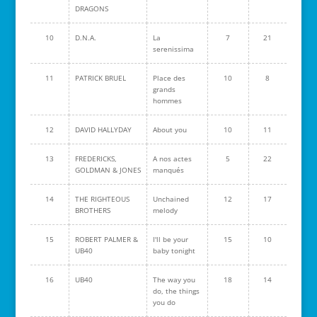
DRAGONS
10
D.N.A.
La
7
21
serenissima
11
PATRICK BRUEL
Place des
10
8
grands
hommes
12
DAVID HALLYDAY
About you
10
11
13
FREDERICKS,
A nos actes
5
22
GOLDMAN & JONES
manqués
14
THE RIGHTEOUS
Unchained
12
17
BROTHERS
melody
15
ROBERT PALMER &
I'll be your
15
10
UB40
baby tonight
16
UB40
The way you
18
14
do, the things
you do