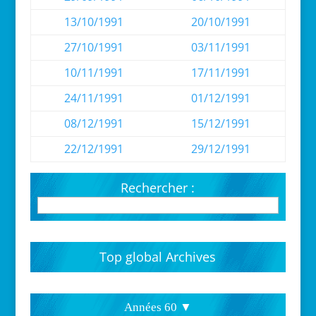
13/10/1991
20/10/1991
27/10/1991
03/11/1991
10/11/1991
17/11/1991
24/11/1991
01/12/1991
08/12/1991
15/12/1991
22/12/1991
29/12/1991
Rechercher :
Top global Archives
Années 60 ▼