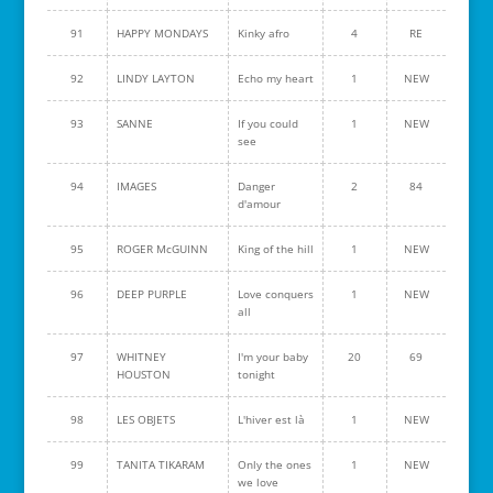
91
HAPPY MONDAYS
Kinky afro
4
RE
92
LINDY LAYTON
Echo my heart
1
NEW
93
SANNE
If you could
1
NEW
see
94
IMAGES
Danger
2
84
d'amour
95
ROGER McGUINN
King of the hill
1
NEW
96
DEEP PURPLE
Love conquers
1
NEW
all
97
WHITNEY
I'm your baby
20
69
HOUSTON
tonight
98
LES OBJETS
L'hiver est là
1
NEW
99
TANITA TIKARAM
Only the ones
1
NEW
we love