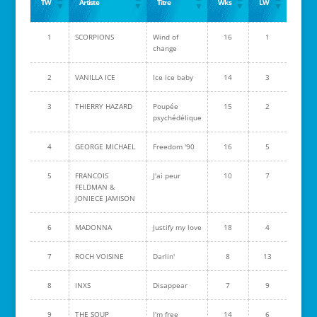
TW
Artiste
Titre
Wks
LW
1
SCORPIONS
Wind of
16
1
change
2
VANILLA ICE
Ice ice baby
14
3
3
THIERRY HAZARD
Poupée
15
2
psychédélique
4
GEORGE MICHAEL
Freedom '90
16
5
5
FRANCOIS
J'ai peur
10
7
FELDMAN &
JONIECE JAMISON
6
MADONNA
Justify my love
18
4
7
ROCH VOISINE
Darlin'
8
13
8
INXS
Disappear
7
9
9
THE SOUP
I'm free
14
6