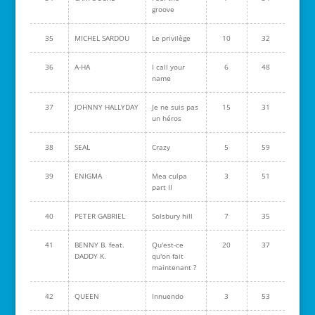
groove
35
MICHEL SARDOU
Le privilège
10
32
36
A-HA
I call your
6
48
name
37
JOHNNY HALLYDAY
Je ne suis pas
15
31
un héros
38
SEAL
Crazy
5
59
39
ENIGMA
Mea culpa
3
51
part II
40
PETER GABRIEL
Solsbury hill
7
35
41
BENNY B. feat.
Qu'est-ce
20
37
DADDY K.
qu'on fait
maintenant ?
42
QUEEN
Innuendo
3
53