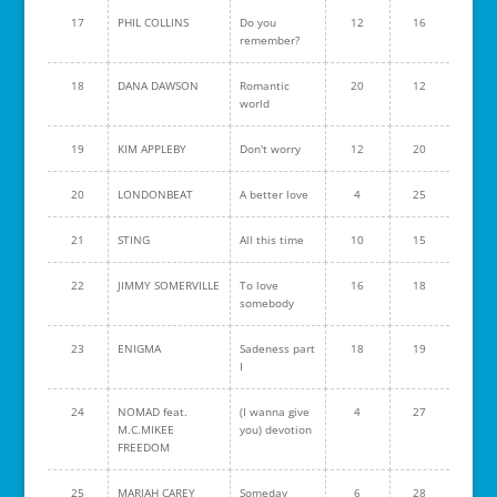
17
PHIL COLLINS
Do you
12
16
remember?
18
DANA DAWSON
Romantic
20
12
world
19
KIM APPLEBY
Don't worry
12
20
20
LONDONBEAT
A better love
4
25
21
STING
All this time
10
15
22
JIMMY SOMERVILLE
To love
16
18
somebody
23
ENIGMA
Sadeness part
18
19
I
24
NOMAD feat.
(I wanna give
4
27
M.C.MIKEE
you) devotion
FREEDOM
25
MARIAH CAREY
Someday
6
28