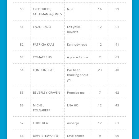
50
FREDERICKS,
Nuit
16
39
GOLDMAN & JONES
51
ENZO ENZO
Les yeux
12
61
ouverts
52
PATRICIA KAAS
Kennedy rose
12
41
53
COMATEENS
A place for me
2
63
54
LONDONBEAT
I've been
23
40
thinking about
you
55
BEVERLEY CRAVEN
Promise me
7
62
56
MICHEL
LNA HO
12
43
POLNAREFF
57
CHRIS REA
Auberge
12
61
58
DAVE STEWART &
Love shines
9
60