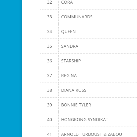
32
CORA
33
COMMUNARDS
34
QUEEN
35
SANDRA
36
STARSHIP
37
REGINA
38
DIANA ROSS
39
BONNIE TYLER
40
HONGKONG SYNDIKAT
41
ARNOLD TURBOUST & ZABOU