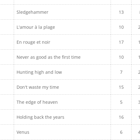
Sledgehammer
13
L'amour à la plage
10
En rouge et noir
17
Never as good as the first time
10
Hunting high and low
7
Don't waste my time
15
The edge of heaven
5
Holding back the years
16
Venus
6