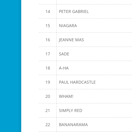
14
PETER GABRIEL
15
NIAGARA
16
JEANNE MAS
17
SADE
18
A-HA
19
PAUL HARDCASTLE
20
WHAM!
21
SIMPLY RED
22
BANANARAMA