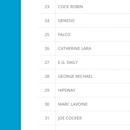
23
COCK ROBIN
24
GENESIS
25
FALCO
26
CATHERINE LARA
27
E.G. DAILY
28
GEORGE MICHAEL
29
HIPSWAY
30
MARC LAVOINE
31
JOE COCKER