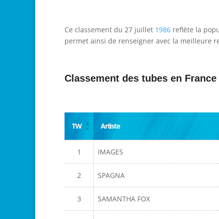
Ce classement du 27 juillet
1986
reflète la pop
permet ainsi de renseigner avec la meilleure re
Classement des tubes en France
TW
Artiste
1
IMAGES
2
SPAGNA
3
SAMANTHA FOX