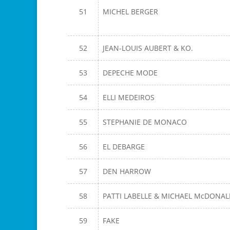
51
MICHEL BERGER
52
JEAN-LOUIS AUBERT & KO.
53
DEPECHE MODE
54
ELLI MEDEIROS
55
STEPHANIE DE MONACO
56
EL DEBARGE
57
DEN HARROW
58
PATTI LABELLE & MICHAEL McDONA
59
FAKE