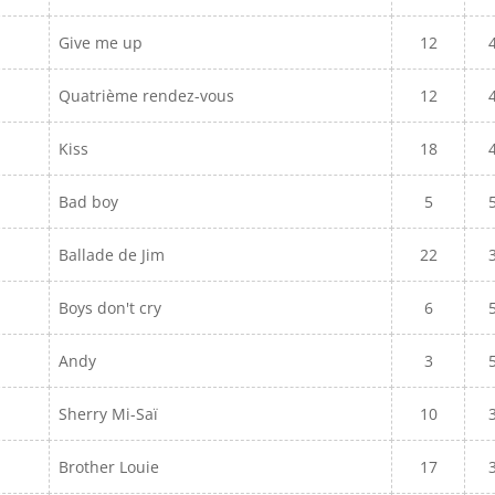
Give me up
12
Quatrième rendez-vous
12
Kiss
18
Bad boy
5
Ballade de Jim
22
Boys don't cry
6
Andy
3
Sherry Mi-Saï
10
Brother Louie
17