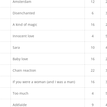
Amsterdam
12
Disenchanted
6
A kind of magic
16
Innocent love
4
Sara
10
Baby love
16
Chain reaction
22
If you were a woman (and I was a man)
16
Too much
4
Adélaïde
9