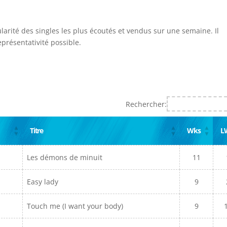
ularité des singles les plus écoutés et vendus sur une semaine. Il
présentativité possible.
Rechercher:
Titre
Wks
L
Les démons de minuit
11
Easy lady
9
Touch me (I want your body)
9