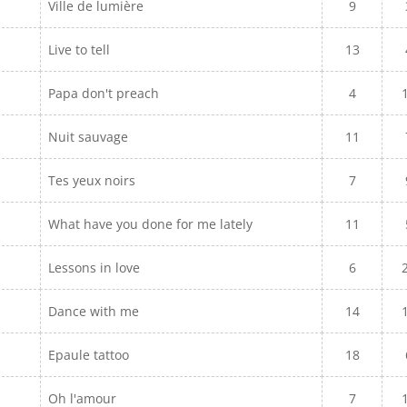
Ville de lumière
9
Live to tell
13
Papa don't preach
4
Nuit sauvage
11
Tes yeux noirs
7
What have you done for me lately
11
Lessons in love
6
Dance with me
14
Epaule tattoo
18
Oh l'amour
7