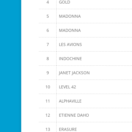
4
GOLD
5
MADONNA
6
MADONNA
7
LES AVIONS
8
INDOCHINE
9
JANET JACKSON
10
LEVEL 42
11
ALPHAVILLE
12
ETIENNE DAHO
13
ERASURE