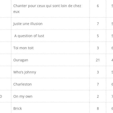
Chanter pour ceux qui sont loin de chez
6
eux
Juste une illusion
7
A question of lust
5
Toi mon toit
3
Ouragan
21
Who's Johnny
3
Charleston
7
LD
On my own
2
Brick
8