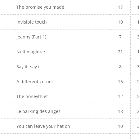
The promise you made
17
Invisible touch
10
Jeanny (Part 1)
7
Nuit magique
21
Say it, say it
8
A different corner
16
The honeythief
12
Le parking des anges
18
You can leave your hat on
10