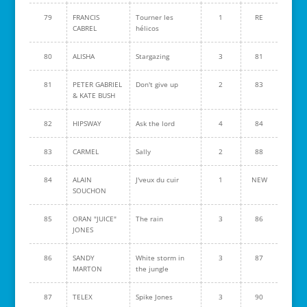
79
FRANCIS
Tourner les
1
RE
CABREL
hélicos
80
ALISHA
Stargazing
3
81
81
PETER GABRIEL
Don't give up
2
83
& KATE BUSH
82
HIPSWAY
Ask the lord
4
84
83
CARMEL
Sally
2
88
84
ALAIN
J'veux du cuir
1
NEW
SOUCHON
85
ORAN "JUICE"
The rain
3
86
JONES
86
SANDY
White storm in
3
87
MARTON
the jungle
87
TELEX
Spike Jones
3
90