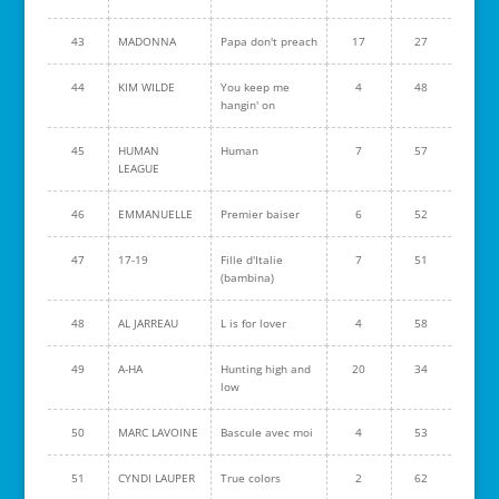
43
MADONNA
Papa don't preach
17
27
44
KIM WILDE
You keep me
4
48
hangin' on
45
HUMAN
Human
7
57
LEAGUE
46
EMMANUELLE
Premier baiser
6
52
47
17-19
Fille d'Italie
7
51
(bambina)
48
AL JARREAU
L is for lover
4
58
49
A-HA
Hunting high and
20
34
low
50
MARC LAVOINE
Bascule avec moi
4
53
51
CYNDI LAUPER
True colors
2
62