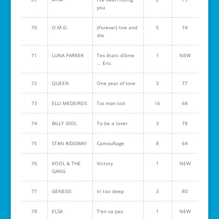
you
70
O.M.D.
(Forever) live and
5
74
die
71
LUNA PARKER
Tes états d'âme
1
NEW
... Eric
72
QUEEN
One year of love
3
77
73
ELLI MEDEIROS
Toi mon toit
16
68
74
BILLY IDOL
To be a lover
3
78
75
STAN RIDGWAY
Camouflage
8
64
76
KOOL & THE
Victory
1
NEW
GANG
77
GENESIS
In too deep
3
80
78
ELSA
T'en va pas
1
NEW