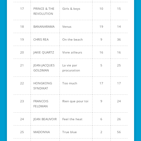
17
PRINCE & THE
Girls & boys
10
15
REVOLUTION
18
BANANARAMA
Venus
19
14
19
CHRIS REA
On the beach
9
36
20
JAKIE QUARTZ
Vivre ailleurs
16
16
21
JEAN-JACQUES
La vie par
5
25
GOLDMAN
procuration
22
HONGKONG
Too much
17
17
SYNDIKAT
23
FRANCOIS
Rien que pour toi
9
24
FELDMAN
24
JEAN BEAUVOIR
Feel the heat
6
26
25
MADONNA
True blue
2
56