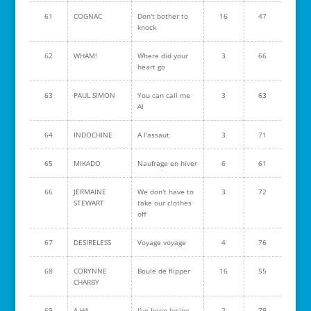
61
COGNAC
Don't bother to
16
47
knock
62
WHAM!
Where did your
3
66
heart go
63
PAUL SIMON
You can call me
3
63
Al
64
INDOCHINE
A l'assaut
3
71
65
MIKADO
Naufrage en hiver
6
61
66
JERMAINE
We don't have to
3
72
STEWART
take our clothes
off
67
DESIRELESS
Voyage voyage
4
76
68
CORYNNE
Boule de flipper
16
55
CHARBY
69
A-HA
I've been losing
2
79