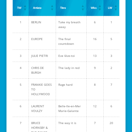
TW
Artiste
Titre
Wks
LW
1
BERLIN
Take my breath
6
1
away
2
EUROPE
The final
16
5
countdown
3
JULIE PIETRI
Eve lève-toi
13
3
4
CHRIS DE
The lady in red
9
2
BURGH
5
FRANKIE GOES
Rage hard
8
7
TO
HOLLYWOOD
6
LAURENT
Belle-Ile-en-Mer
12
6
VOULZY
Marie-Galante
7
BRUCE
The way it is
7
20
HORNSBY &