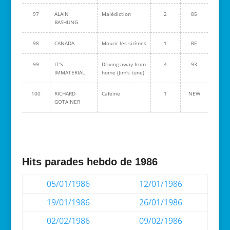
97
ALAIN
Malédiction
2
85
BASHUNG
98
CANADA
Mourir les sirènes
1
RE
99
IT'S
Driving away from
4
93
IMMATERIAL
home (Jim's tune)
100
RICHARD
Cafeïne
1
NEW
GOTAINER
Hits parades hebdo de 1986
05/01/1986
12/01/1986
19/01/1986
26/01/1986
02/02/1986
09/02/1986