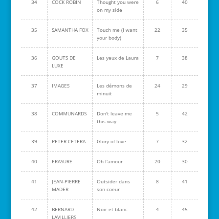
34
COCK ROBIN
Thought you were
6
40
on my side
35
SAMANTHA FOX
Touch me (I want
22
35
your body)
36
GOUTS DE
Les yeux de Laura
7
38
LUXE
37
IMAGES
Les démons de
24
29
minuit
38
COMMUNARDS
Don't leave me
5
42
this way
39
PETER CETERA
Glory of love
7
32
40
ERASURE
Oh l'amour
20
30
41
JEAN-PIERRE
Outsider dans
8
41
MADER
son coeur
42
BERNARD
Noir et blanc
4
45
LAVILLIERS