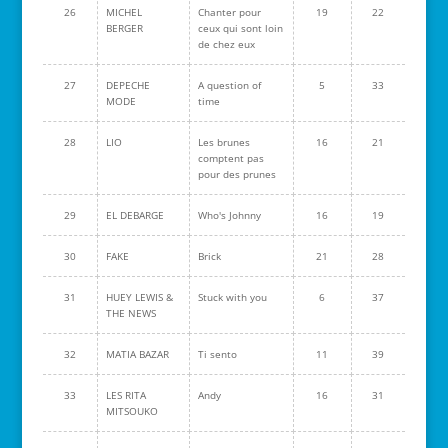
26
MICHEL
Chanter pour
19
22
BERGER
ceux qui sont loin
de chez eux
27
DEPECHE
A question of
5
33
MODE
time
28
LIO
Les brunes
16
21
comptent pas
pour des prunes
29
EL DEBARGE
Who's Johnny
16
19
30
FAKE
Brick
21
28
31
HUEY LEWIS &
Stuck with you
6
37
THE NEWS
32
MATIA BAZAR
Ti sento
11
39
33
LES RITA
Andy
16
31
MITSOUKO