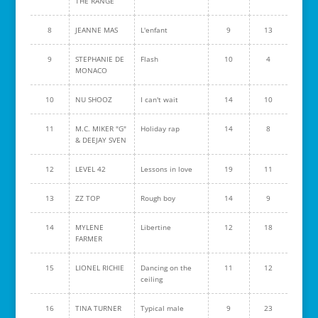
THE RANGE
8
JEANNE MAS
L'enfant
9
13
9
STEPHANIE DE
Flash
10
4
MONACO
10
NU SHOOZ
I can't wait
14
10
11
M.C. MIKER "G"
Holiday rap
14
8
& DEEJAY SVEN
12
LEVEL 42
Lessons in love
19
11
13
ZZ TOP
Rough boy
14
9
14
MYLENE
Libertine
12
18
FARMER
15
LIONEL RICHIE
Dancing on the
11
12
ceiling
16
TINA TURNER
Typical male
9
23