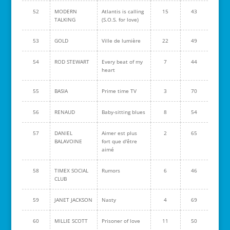
52
MODERN
Atlantis is calling
15
43
TALKING
(S.O.S. for love)
53
GOLD
Ville de lumière
22
49
54
ROD STEWART
Every beat of my
7
44
heart
55
BASIA
Prime time TV
3
70
56
RENAUD
Baby-sitting blues
8
54
57
DANIEL
Aimer est plus
2
65
BALAVOINE
fort que d'être
aimé
58
TIMEX SOCIAL
Rumors
6
46
CLUB
59
JANET JACKSON
Nasty
4
69
60
MILLIE SCOTT
Prisoner of love
11
50