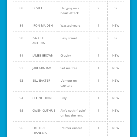
88
DEVICE
Hanging on a
2
92
heart attack
89
IRON MAIDEN
Wasted years
1
NEW
90
ISABELLE
Easy street
3
82
ANTENA
91
JAMES BROWN
Gravity
1
NEW
92
JAKI GRAHAM
Set me free
1
NEW
93
BILL BAXTER
L'amour en
1
NEW
capitale
94
CELINE DION
Billy
1
NEW
95
GWEN GUTHRIE
Ain't nothin' goin'
1
NEW
on but the rent
96
FREDERIC
L'aimer encore
1
NEW
FRANCOIS