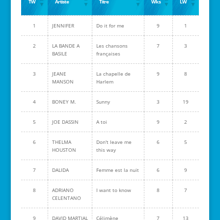
TW
Artiste
Titre
Wks
LW
1
JENNIFER
Do it for me
9
1
2
LA BANDE A
Les chansons
7
3
BASILE
françaises
3
JEANE
La chapelle de
9
8
MANSON
Harlem
4
BONEY M.
Sunny
3
19
5
JOE DASSIN
A toi
9
2
6
THELMA
Don't leave me
6
5
HOUSTON
this way
7
DALIDA
Femme est la nuit
6
9
8
ADRIANO
I want to know
8
7
CELENTANO
9
DAVID MARTIAL
Célimène
7
13