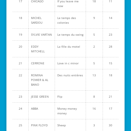
17
CHICAGO
If you leave me
18
11
now
18
MICHEL
Le temps des
9
14
SARDOU
colonies
19
SYLVIE VARTAN
Le temps du swing
5
23
20
EDDY
La fille du motel
2
28
MITCHELL
21
CERRONE
Love in c minor
5
15
22
ROMINA
Des nuits entières
13
18
POWER & AL
BANO
23
JESSE GREEN
Flip
8
21
24
ABBA
Money money
16
17
money
25
PINK FLOYD
Sheep
3
30