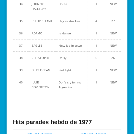
34
JOHNNY
Doute
1
NEW
HALLYDAY
35
PHILIPPE LAVIL
Hey mister Lee
4
27
36
ADAMO
Je danse
1
NEW
37
EAGLES
New kid in town
1
NEW
38
CHRISTOPHE
Daisy
6
26
39
BILLY OCEAN
Red light
1
NEW
40
JULIE
Don't cry for me
1
NEW
COVINGTON
Argentina
Hits parades hebdo de 1977