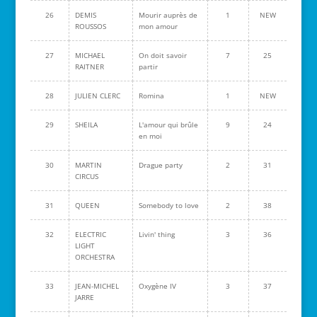
26
DEMIS
Mourir auprès de
1
NEW
ROUSSOS
mon amour
27
MICHAEL
On doit savoir
7
25
RAITNER
partir
28
JULIEN CLERC
Romina
1
NEW
29
SHEILA
L'amour qui brûle
9
24
en moi
30
MARTIN
Drague party
2
31
CIRCUS
31
QUEEN
Somebody to love
2
38
32
ELECTRIC
Livin' thing
3
36
LIGHT
ORCHESTRA
33
JEAN-MICHEL
Oxygène IV
3
37
JARRE