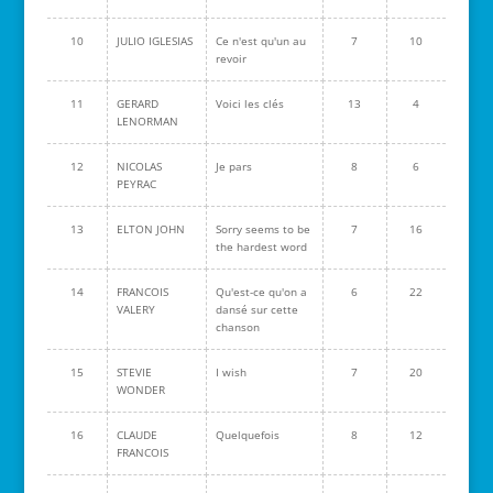
10
JULIO IGLESIAS
Ce n'est qu'un au
7
10
revoir
11
GERARD
Voici les clés
13
4
LENORMAN
12
NICOLAS
Je pars
8
6
PEYRAC
13
ELTON JOHN
Sorry seems to be
7
16
the hardest word
14
FRANCOIS
Qu'est-ce qu'on a
6
22
VALERY
dansé sur cette
chanson
15
STEVIE
I wish
7
20
WONDER
16
CLAUDE
Quelquefois
8
12
FRANCOIS